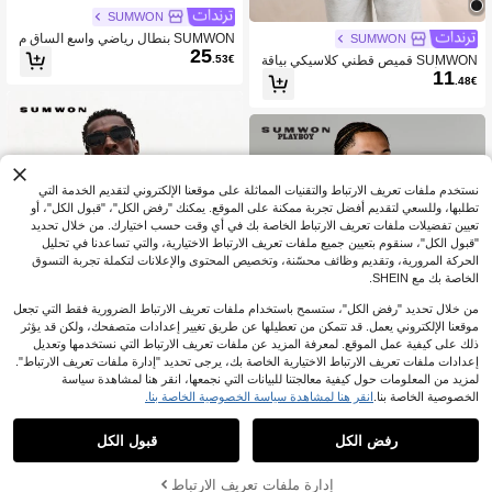
SUMWON
SUMWON بنطال رياضي واسع الساق م
SUMWON
25
ع شريط شعار جانبي وتفاصيل تباين وخص
.53€
SUMWON قميص قطني كلاسيكي بياقة
ر مطاطي وطول كامل وقصة مريحة
11
طاقم وأكمام قصيرة، قصة عادية للرجال
.48€
للارتداء اليومي الكاجوال في الصيف
نستخدم ملفات تعريف الارتباط والتقنيات المماثلة على موقعنا الإلكتروني لتقديم الخدمة التي
تطلبها، وللسعي لتقديم أفضل تجربة ممكنة على الموقع. يمكنك "رفض الكل"، "قبول الكل"، أو
تعيين تفضيلات ملفات تعريف الارتباط الخاصة بك في أي وقت حسب اختيارك. من خلال تحديد
"قبول الكل"، سنقوم بتعيين جميع ملفات تعريف الارتباط الاختيارية، والتي تساعدنا في تحليل
الحركة المرورية، وتقديم وظائف محسّنة، وتخصيص المحتوى والإعلانات لتكملة تجربة التسوق
الخاصة بك مع SHEIN.
من خلال تحديد "رفض الكل"، ستسمح باستخدام ملفات تعريف الارتباط الضرورية فقط التي تجعل
موقعنا الإلكتروني يعمل. قد تتمكن من تعطيلها عن طريق تغيير إعدادات متصفحك، ولكن قد يؤثر
ذلك على كيفية عمل الموقع. لمعرفة المزيد عن ملفات تعريف الارتباط التي نستخدمها وتعديل
إعدادات ملفات تعريف الارتباط الاختيارية الخاصة بك، يرجى تحديد "إدارة ملفات تعريف الارتباط".
لمزيد من المعلومات حول كيفية معالجتنا للبيانات التي نجمعها، انقر هنا لمشاهدة سياسة
الخصوصية الخاصة بنا.
انقر هنا لمشاهدة سياسة الخصوصية الخاصة بنا.
1
1
SUMWON
رفض الكل
قبول الكل
SUMWON قميص كاروهات بأكمام طويل
SUMWON
23
ة وجيوب أمامية وأزرار، قصير الطول، قيا
.56€
PLAYBOY X SUMWON ملابس علوية أ
س كلاسيكي، للارتداء اليومي في فصلي ا
14
ساسي بدون أكمام بياقة طاقم وقصة مرب
إدارة ملفات تعريف الارتباط
.48€
لخريف والشتاء