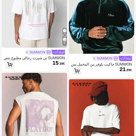
6
SUMWON
SUMWON تي شيرت رجالي مطبوع بتص
SUMWON
15
ميم كاكتوس وشعار وردي على الظهر، ق
.39€
SUMWON جاكيت بلوفر من المخمل بس
طعة كاجوال مريحة للصيف
21
حاب ربعي وياقة وهمية مع تفاصيل لوحة أ
.89€
كمام بألوان متباينة