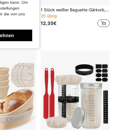
0,14€ sparen
htigen kann. Um
nstellungen
Komplettes Brotbackset 40st: 2er Faltbar Silikon Brot Gärkorb 9" runder und 10" Oval Silikon Brot Sling, Schneebesen,Teigspachtel, Sauerteig starter set für Brotbacken, Fermentation, Backen, Backwerkzeuge, Küchenhelfer Bäckermesser, brotbacken starter set backen geschenke für brotbäcker perfekt für Heim - und Profibäcker
1 Stück weißer Baguette-Gärkorb, Sauerteig-Brotteig-Gärwerkzeug, Backzubehör. Handgefertigter natürlicher Weiden-Brotgärkorb mit Stoffbeutel, langanhaltend, antihaftend, leicht zu reinigen.
ir die von uns
25 übrig
12,35€
€
lehnen
er