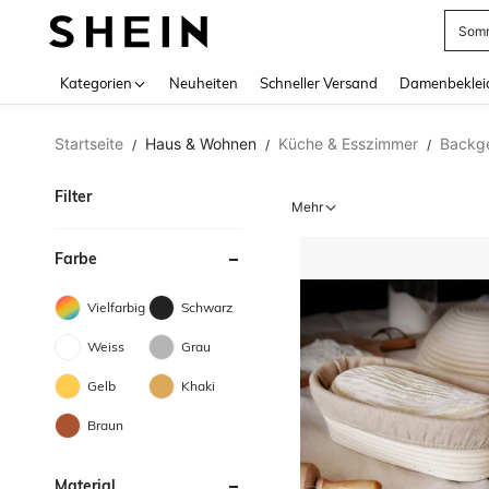
Somm
Use up 
Kategorien
Neuheiten
Schneller Versand
Damenbeklei
Startseite
Haus & Wohnen
Küche & Esszimmer
Backge
/
/
/
Filter
Mehr
Farbe
Vielfarbig
Schwarz
Weiss
Grau
Gelb
Khaki
Braun
Material