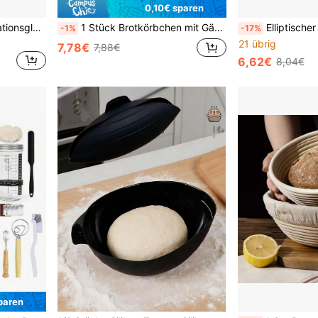
0,10€ sparen
1 Set 680ml Glas Fermentationsglas-Kit, mit Markierungen, Deckel, Schaber und Dichtung für Sauerteig-Starter, natürliche Hefe Blatt Fermentations-Kruke, Sojasauce Glas mit Deckel, Brot Backen Werkzeuge, Fermentations Glas, Saft Fermentations Glas, Fermentations Zubehör, Backen Accessoires
1 Stück Brotkörbchen mit Gärführung, Gärkörbchen aus natürlichem Rattan für Sauerteig und Brotbacken, Backzubehör und Küchenutensilien
Elliptischer Baguette-Gärkorb mit Innenfutterbeutel, 2er Set, Brot-Teig-Gärwerkzeug, Backzu
-1%
-17%
21 übrig
7,78€
7,88€
6,62€
8,04€
paren