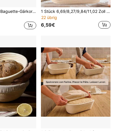
behör, Weidenkorb für die Brotfermentation für den Heimgebrauch. In verschiedenen Größen erhältlich. Leicht zu reinigen. Spülmaschinenfest.
1 Stück 6,69/8,27/9,84/11,02 Zoll ovales Brot-Gärkorb-Set - Brot-Gärkorb mit Leinentuch-Abdeckung, multifunktionales Küchenwerkzeug, handgefertigter Brot-Gärkorb, perfekt für Sauerteig- und Hefebacken - unverzichtbares Backwerkzeug für Zuhause und Profis
22 übrig
6,59€