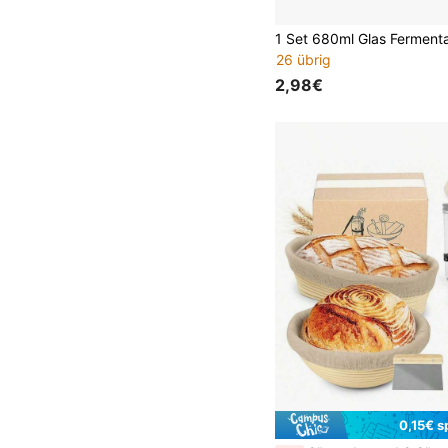
26 übrig
2,98€
0,15€ s