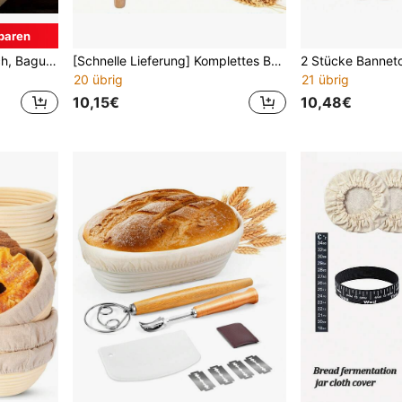
paren
Premium dicke Gärtuchtuch, Baguette Gärunterlage, ideal für französisches Baguette und selbstgebackenes Brot - perfekte Teigfermentation erreichen, unverzichtbar für Küche und Catering, geeignet für Sauerteigbrot, Gebäck und mehr.
[Schnelle Lieferung] Komplettes Brotbackwerkzeug-Set: 23 cm runder natürlicher Rattan Gärkorb-Set, inklusive Lame, Teigschaber und Leineneinlage - ideal für Heim- und Profibäcker
20 übrig
21 übrig
10,15€
10,48€