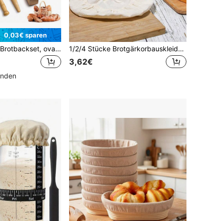
0,03€ sparen
Europäischer Stil Brotbackset, ovale & runde Brotkörbchen, multifunktionales Backwerkzeug-Set
1/2/4 Stücke Brotgärkorbauskleidung, Rattankorb Abdeckung zum Teigausrollen, für Baguettes, Laibe, Gebäck, selbstgemachtes Brot, ohne Korb
3,62€
unden