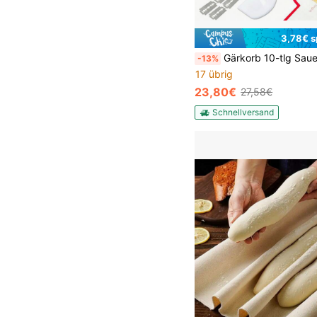
3,78€ s
Gärkorb 10-tlg Sauerteig Starter Set, Sauerteig Zubehör mit Gärkörbchen Rund, Komplettset zum Brotbacken mit Rattan Gärkorb, Starterglas, Brotme
-13%
17 übrig
23,80€
27,58€
Schnellversand