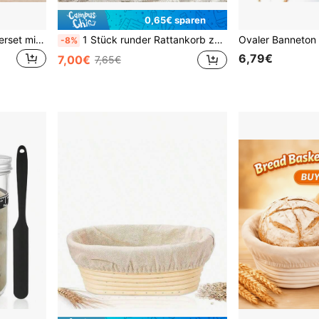
0,65€ sparen
11-teiliges Sauerteig-Starterset mit 23 cm rundem Gärkorb aus Rattan, 650 ml Weithals-Starterglas, Silikonspatel und Backutensilien für die Brotherstellung zu Hause – für eine saubere Küchenpräsentation und als Geschenkidee.
1 Stück runder Rattankorb zum Brotgehen mit Einlage, Sauerteigbrot-Backkorb, handgefertigter Brotgärkorb, aus natürlichem Rattanmaterial, geeignet für Sauerteig- und Hefebacken, handwerkliches Backwerkzeug
-8%
6,79€
7,00€
7,65€