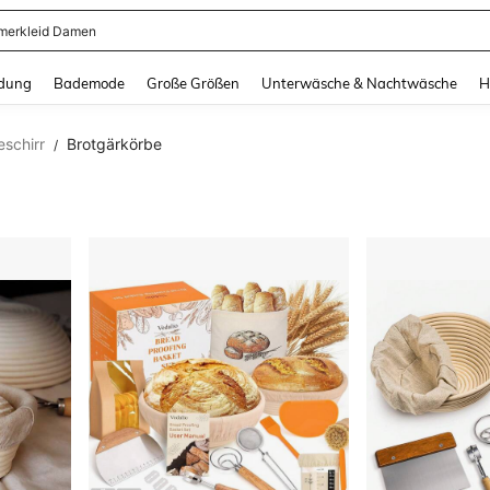
erkleid Damen
and down arrow keys to navigate search Zuletzt gesucht and Suche und Finde. Pr
dung
Bademode
Große Größen
Unterwäsche & Nachtwäsche
H
schirr
Brotgärkörbe
/