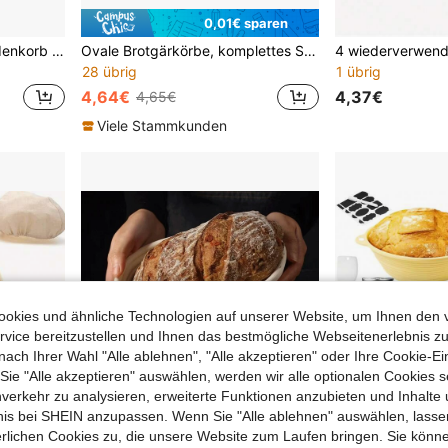
0,01€ sparen
1 Stück kreisförmiger Weidenkorb mit Futter für Brotgärung, ein Korb zum Backen von Sauerteigbrot, ein multifunktionales Küchengerät, ein handgefertigter Brotprobenkorb, hergestellt aus natürlichem Weidenmaterial. Perfekt für Sauerteig- und Hefeteigbacken - ein unverzichtbares Backutensil für Heim- und Profianwender, Hefeteigbacken, handgefertigte Brotherstellung, Brotgärkorb, unverzichtbare Backutensilien, handgefertigte Backwerkzeuge, geeignet für 12 Monate.
Ovale Brotgärkörbe, komplettes Sauerteigbrot-Backsortiment für Anfänger & Profis, Brotbackzubehör-Set mit Tucheinlage, Brotscore, Schaber
28 übrig
1 übrig
4,64€
4,37€
4,65€
Viele Stammkunden
okies und ähnliche Technologien auf unserer Website, um Ihnen den 
vice bereitzustellen und Ihnen das bestmögliche Webseitenerlebnis zu
nach Ihrer Wahl "Alle ablehnen", "Alle akzeptieren" oder Ihre Cookie-Ei
e "Alle akzeptieren" auswählen, werden wir alle optionalen Cookies s
nverkehr zu analysieren, erweiterte Funktionen anzubieten und Inhalte
bnis bei SHEIN anzupassen. Wenn Sie "Alle ablehnen" auswählen, lassen
erlichen Cookies zu, die unsere Website zum Laufen bringen. Sie könne