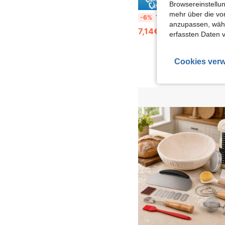
0,48€ s
Browsereinstellun
mehr über die vo
1 Stück geflochtener Rattankorb für Brotfermentation mit Einlage, Sauerteig-Backkorb, multifunktionales Küchenwerkzeug, in mehreren Größen erh
-6%
anzupassen, wähle
7,14€
7,62€
erfassten Daten 
Cookies verw