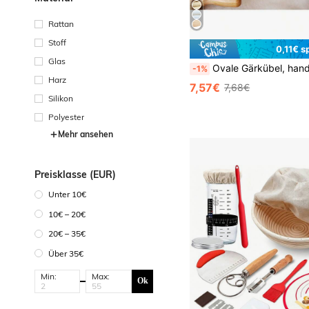
Rattan
Stoff
0,11€ s
Glas
Ovale Gärkübel, handgefertigter Rattankorb mit Stoffabdeckung, geeignet für Sauerteig-Backen - ideal für Halloween, Weihnach
-1%
Harz
7,57€
7,68€
Silikon
Polyester
Mehr ansehen
Preisklasse (EUR)
Unter 10€
10€ – 20€
20€ – 35€
Über 35€
Min:
Max:
Ok