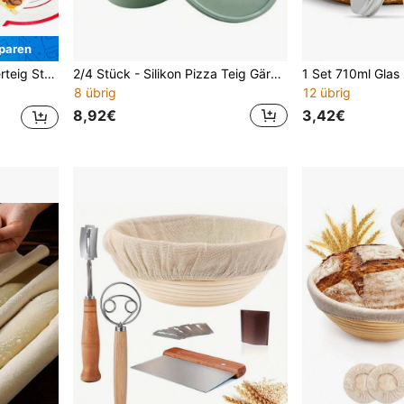
paren
sser und Zubehör für Anfänger und erfahrene Hobbybäcker
2/4 Stück - Silikon Pizza Teig Gärungsbehälter mit Deckel, faltbar stapelbar auslaufsicher wiederverwendbare Backaufbewahrungsbox zum Herstellen von Pizza, Brot und Teigformen, runder Küchenorganizer
8 übrig
12 übrig
8,92€
3,42€