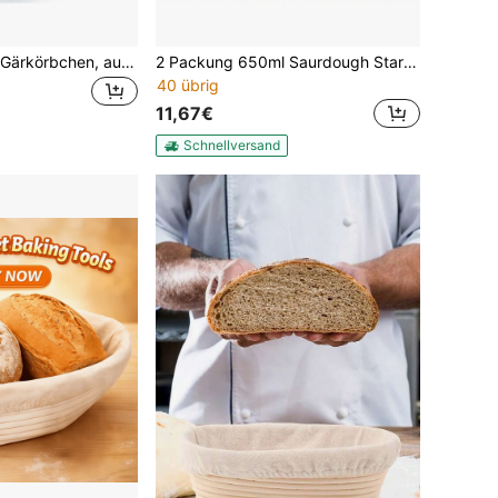
Ovaler Banneton Gärkörbchen, aus natürlichem Rattanmaterial, mit Leinenfutter, in verschiedenen Größen erhältlich, handgewebtes Brotformkorb, geeignet zum Backen von hausgemachtem Brot
2 Packung 650ml Saurdough Starter Glas Jar Kit mit Proofing Korb, Fütterungsband, Datumsmarker, Thermometer, Teig Kraber, Stoff Abdeckung & Metalldeckel, Heim Brot Backen Set
40 übrig
11,67€
Schnellversand