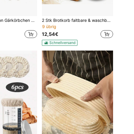
2 Stücke Banneton Gärkörbchen Set - 9 Zoll rund und 10 Zoll oval natürlicher Weiden Banneton Brotgärkörbchen - beinhaltet 6 Leineneinsätze - Reinigungsbürste - Sauerteig Backzubehör
2 Stk Brotkorb faltbare & waschbare Silikon Gärkörbchen (rund & oval) Brot Gärkorb: 30cm Gärkörbchen Oval + 28cm Gärkörbchen Rund, Backform Klappbare Baguette Brotbackform Hitzebeständig 230°C Spülmaschinenfest Backen Zubehör, brotbacken starter set backen geschenke für brotbäcker
9 übrig
12,54€
Schnellversand