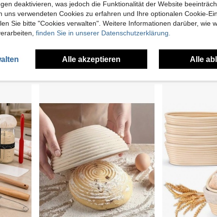
paren
gen deaktivieren, was jedoch die Funktionalität der Website beeinträc
n uns verwendeten Cookies zu erfahren und Ihre optionalen Cookie-Ei
ältlich, geeignet zum Fermentieren von Hefeteig
1 Stück ovaler Brotgärkorbfutter. Weidenkorb Brotgärkorbfutter, zum Trocknen und Aufbewahren.
n Sie bitte "Cookies verwalten". Weitere Informationen darüber, wie w
14 übrig
6,83€
verarbeiten,
finden Sie in unserer Datenschutzerklärung.
33,20€
33,34
Schnellversand
alten
Alle akzeptieren
Alle ab
1
andere Händl