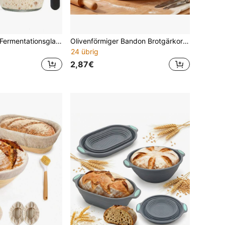
1 Set 710ml Glas Fermentationsglas-Set mit Markierungen und Deckel, inklusive Spachtel und Abdeckung, für Brotteig, Sauerteig, Kombucha, Sojasauce Fermentationskruke mit Deckel
Olivenförmiger Bandon Brotgärkorb-Set, Hefebrot Backen Schüssel-Set, natürlicher Weiden Bandon Hefe Schüssel Korb mit Tuchboden und Mehlschaber, ideal für Bäcker.
24 übrig
2,87€