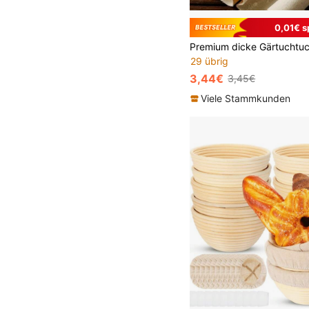
0,01€ s
29 übrig
3,44€
3,45€
Viele Stammkunden