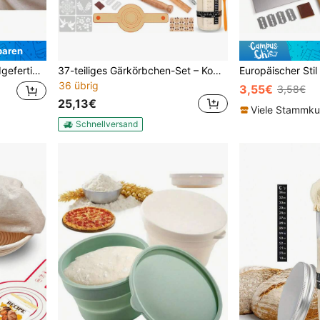
paren
ten, Thanksgiving Fermentation & Backform
37-teiliges Gärkörbchen-Set – Komplettes Zubehör für Sauerteigbrot, inkl. Gärkörbe, Teigschaber, Schablonen & Brotbackwerkzeuge
36 übrig
3,55€
3,58€
25,13€
Viele Stammk
Schnellversand