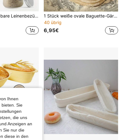
4 wiederverwendbare Leinenbezüge, Thermometer und Timer-Riemen, passend für 3-4 Zoll Einmachgläser, Sauerteig Gärkörbchen Abdeckungen
1 Stück weiße ovale Baguette-Gärschüssel - Weidenkorb mit Futter, multifunktionales Küchenwerkzeug, verschiedene Größen, geeignet für Brotfermentation und handgemachtes Brotbacken, langanhaltend und leicht zu reinigen, ideales Brotbackwerkzeug
40 übrig
6,95€
von Ihnen
 bieten. Sie
nstellungen
etzen, die uns
 und Anzeigen an
 Sie nur die
n diese in den