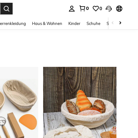
0
0
ess Enter to select.
errenkleidung
Haus & Wohnen
Kinder
Schuhe
Schmuck & Acces