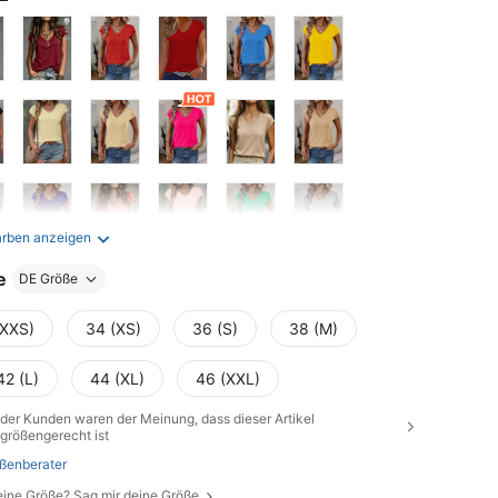
arben anzeigen
e
DE Größe
(XXS)
34 (XS)
36 (S)
38 (M)
42 (L)
44 (XL)
46 (XXL)
der Kunden waren der Meinung, dass dieser Artikel
größengerecht ist
ßenberater
eine Größe? Sag mir deine Größe