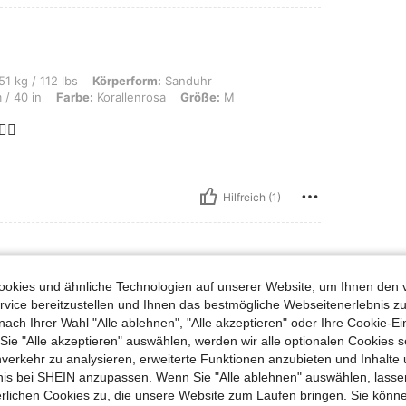
s, Körperform: Sanduhr, Hüften: 117 cm / 46 in, Taille: 97 cm / 38 in, Brust: 101 c
51 kg / 112 lbs
Körperform:
Sanduhr
 / 40 in
Farbe:
Korallenrosa
Größe:
M
🏼
Hilfreich (1)
okies und ähnliche Technologien auf unserer Website, um Ihnen den 
vice bereitzustellen und Ihnen das bestmögliche Webseitenerlebnis zu
nach Ihrer Wahl "Alle ablehnen", "Alle akzeptieren" oder Ihre Cookie-Ei
unsch
e "Alle akzeptieren" auswählen, werden wir alle optionalen Cookies s
nverkehr zu analysieren, erweiterte Funktionen anzubieten und Inhalte
bnis bei SHEIN anzupassen. Wenn Sie "Alle ablehnen" auswählen, lassen
erlichen Cookies zu, die unsere Website zum Laufen bringen. Sie könne
Hilfreich (0)