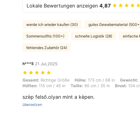
Lokale Bewertungen anzeigen
4,87
werde ich wieder kaufen (30)
gutes Gewebematerial (500+
Sommeroutfits (100+)
schnelle Logistik (28)
einfache 
fehlendes Zubehör (24)
h***5
21 Jul,2025
Gesamt: Richtige Größe, Höhe: 173 cm / 68 in, Gewicht: 75 kg / 165 lb
Gesamt:
Richtige Größe
Höhe:
173 cm / 68 in
Gewicht:
Hüften:
115 cm / 45 in
Taille:
90 cm / 35 in
Brust:
104 cm
szèp felső.olyan mint a kèpen.
übersetzen