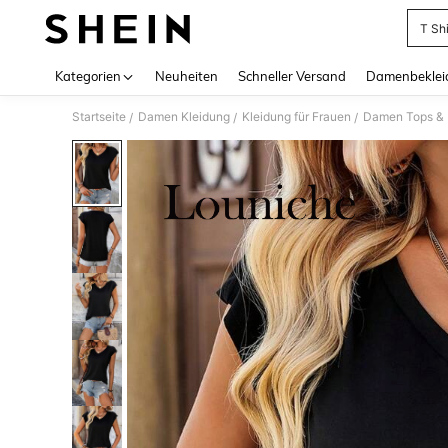
T Sh
Use up 
Kategorien
Neuheiten
Schneller Versand
Damenbeklei
Startseite
Damen Kleidung
Kleidung für Frauen
Damen Tops & B
/
/
/