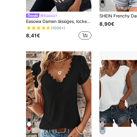
10
Easowa
Easowa Damen lässiges, locker geschnittenes T-Shirt mit Rundhalsausschnitt und Drop Shoulder, kurzärmlig, bequem für den Sommer
8,90€
(1000+)
8,41€
7
13