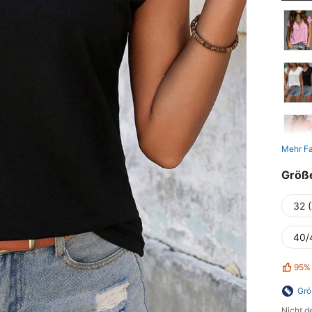
Mehr F
Größ
32 
40/
95%
Grö
Nicht d