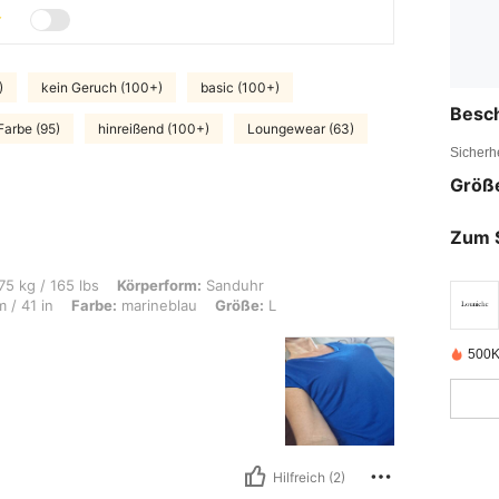
)
kein Geruch (100+)
basic (100+)
Besc
Farbe (95)
hinreißend (100+)
Loungewear (63)
Sicherh
Größ
Zum 
s, Körperform: Sanduhr, Hüften: 115 cm / 45 in, Taille: 90 cm / 35 in, Brust: 104 
75 kg / 165 lbs
Körperform:
Sanduhr
 / 41 in
Farbe:
marineblau
Größe:
L
500K
Hilfreich (2)