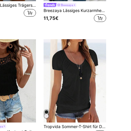
EMERY ROSE Lässiges Trägershirt mit New York Schrift-Muster, V-Ausschnitt, geeignet für den Sommer, V-Ausschnitt Oberteil, schwarzes Oberteil, Lässig Shirts für Damen
Breezaya
Breezaya Lässiges Kurzarmhemd mit Schlupfkragen und Dropped Shoulder Einfarbig, Sommer Reißverschluss Damen Top mit Kurzarm, lässiges Top
11,75€
Tropvida Sommer-T-Shirt für Damen mit V-Ausschnitt, kurzen Ärmeln und Falten, einfarbig und lässig
ya