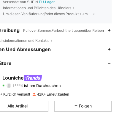
Versendet von SHEIN
EU-Lager
Informationen und Pflichten des Händlers
Um diesen Verkäufer und/oder dieses Produkt zu melden
hreibung
Pullover,Sommer,Farbechtheit gegenüber Reiben
eitsinformationen und Kontakte
en Und Abmessungen
4,64
1K
50K
Store
4,64
1K
50K
cm / 41 in, Farbe: marineblau, Größe: L
Louniche
t***4
ist am Durchsuchen
4,64
1K
50K
Bewertung
Artikel
Follower
+ Kürzlich verkauft
42K+ Erneut kaufen
4,64
1K
50K
Alle Artikel
Folgen
4,64
1K
50K