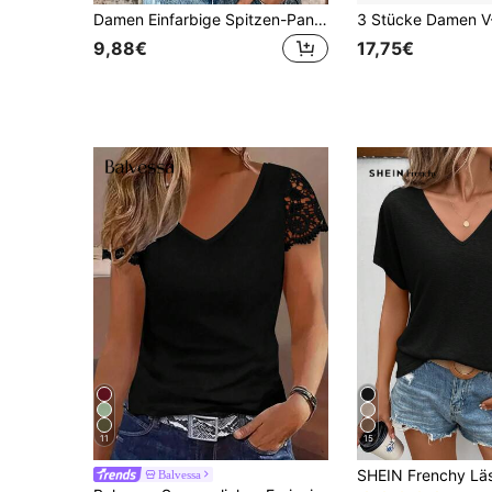
Damen Einfarbige Spitzen-Panel V-Ausschnitt Blumen Blüten Kurzarm Casual Bluse Schwarz Sommer
9,88€
17,75€
11
15
Balvessa