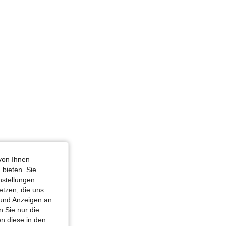
4,64
1K
50K
4,64
1K
50K
m / 40 in, Farbe: Korallenrosa, Größe: M
4,64
1K
50K
4,64
1K
50K
4,64
1K
50K
von Ihnen
 bieten. Sie
nstellungen
etzen, die uns
 und Anzeigen an
 Sie nur die
n diese in den