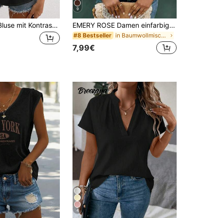
9
SHEIN VCAY Bluse mit Kontrast Guipure Spitzen, Bogenkante,
EMERY ROSE Damen einfarbiges V-Ausschnitt Camisole mit Knopfverzierung, minimalistisch und modisch, geeignet für den Sommertrag
in Baumwollmischungen Damen Oberteile, Blusen & T-
#8 Bestseller
7,99€
4