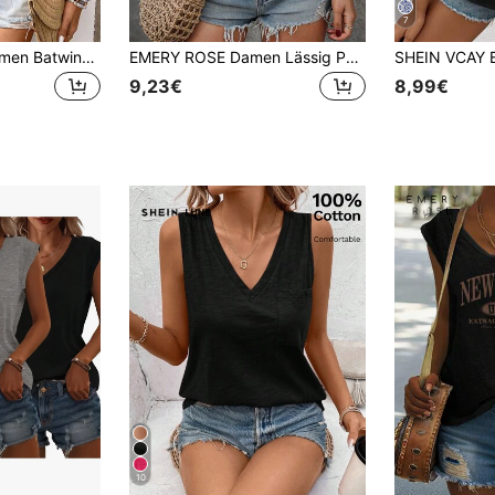
7
SHEIN Frenchy Damen Batwing Kurzarm Plissee T-Shirt, Sommerurlaub Tee
EMERY ROSE Damen Lässig Pendler einfache einfarbige V-Ausschnitt Kurzarm lose T-Shirt, Sommer
9,23€
8,99€
10