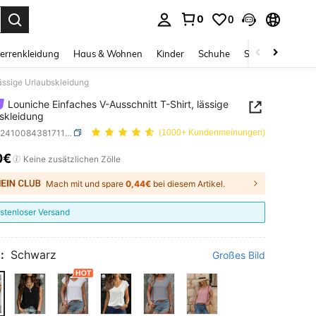
0
0
ess Enter to select.
errenkleidung
Haus & Wohnen
Kinder
Schuhe
Schmuck & Acces
lässige Urlaubskleidung
Louniche Einfaches V-Ausschnitt T-Shirt, lässige
skleidung
SKU: sz2410084381711476
(1000+ Kundenmeinungen)
0€
ICE AND AVAILABILITY
Keine zusätzlichen Zölle
Mach mit und spare
0,44€
bei diesem Artikel.
stenloser Versand
:
Schwarz
Großes Bild