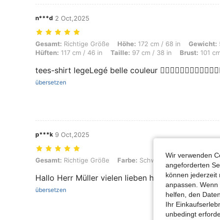
n***d
2 Oct,2025
Gesamt: Richtige Größe, Höhe: 172 cm / 68 in, Gewicht: 51 kg / 112 lb
Gesamt:
Richtige Größe
Höhe:
172 cm / 68 in
Gewicht:
Hüften:
117 cm / 46 in
Taille:
97 cm / 38 in
Brust:
101 cm
tees-shirt legeLegé belle couleur 👍🏼👍🏼👍🏼👍🏼👍🏼👍🏼
übersetzen
p***k
9 Oct,2025
Wir verwenden Co
Gesamt: Richtige Größe, Farbe: Schwarz, Größe: XL
Gesamt:
Richtige Größe
Farbe:
Schwarz
Größe:
XL
angeforderten Ser
können jederzeit 
Hallo Herr Müller vielen lieben herzlichen Glückw
anpassen. Wenn Si
übersetzen
helfen, den Date
Ihr Einkaufserle
unbedingt erford