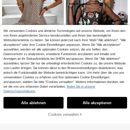
eht Raffiniert Aus, Geeignet Für Dat
es, Semi-Formelle Anlässe, Anmuti
ger Society-Stil, Weißes Kleid, Som
mer Neues Kleid, Französischer Stil
Kleid
Wir verwenden Cookies und ähnliche Technologien auf unserer Website, um Ihnen den
von Ihnen angeforderten Service bereitzustellen und Ihnen das bestmögliche
Webseitenerlebnis zu bieten. Sie können jederzeit nach Ihrer Wahl "Alle ablehnen", "Alle
akzeptieren" oder Ihre Cookie-Einstellungen anpassen. Wenn Sie "Alle akzeptieren"
auswählen, werden wir alle optionalen Cookies setzen, die uns helfen, den
Datenverkehr zu analysieren, erweiterte Funktionen anzubieten und Inhalte und
Anzeigen an Ihr Einkaufserlebnis bei SHEIN anzupassen. Wenn Sie "Alle ablehnen"
auswählen, lassen Sie nur die unbedingt erforderlichen Cookies zu, die unsere Website
EMERY ROSE Blumen Muster Binde
zum Laufen bringen. Sie können diese in den Browsereinstellungen deaktivieren, was
n Hals Flattern Hülse Rüschen Ran
(1000+)
jedoch die Funktionalität der Website beeinträchtigen kann. Um mehr über die von uns
d Kleid
17
verwendeten Cookies zu erfahren und Ihre optionalen Cookie-Einstellungen
,99€
anzupassen, wählen Sie bitte "Cookies verwalten". Weitere Informationen darüber, wie
SHEIN LUNE Halloween weite Träg
Breezaya
4
wir die von uns erfassten Daten verarbeiten,
finden Sie in unserer
er Allover Muster Lässig Kurzes Kle
1 übrig
SHEIN Holidaya Elegantes Batik V-
id, Damenmode
Datenschutzerklärung.
Ausschnitt ärmelloses Kleid für Frau
Ähnliche vorrätige Artikel anzeigen
Alle ansehen
20
12
SHEIN LUNE Damen Casual einfarb
,99€
,24€
en, Sommer Neu schlankmachende
iges Kleid mit rundem Ausschnitt, är
19
s Spaghetti-Träger langes Kleid
,49€
mellos, mit Rüschensaum
Alle ablehnen
Alle akzeptieren
Sorry, dieses Produkt ist ausverkauft.
Cookies verwalten
AUSVERKAUFT