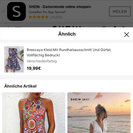
SHEIN - Damenmode online shoppen
×
HOLEN
Genießen Sie App-Special!
(10,830)
Ähnlich
Breezaya Kleid Mit Rundhalsausschnitt Und Gürtel,
Vollflächig Bedruckt
Verschiedenfarbig
19,99€
Ähnliche Artikel