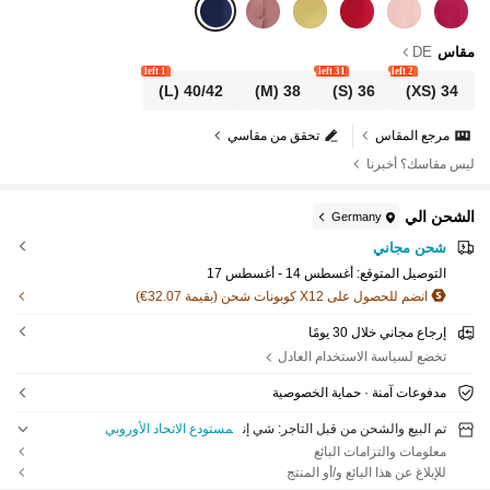
مقاس
DE
1 left
31 left
2 left
(L)
40/42
(M)
38
(S)
36
(XS)
34
مرجع المقاس
تحقق من مقاسي
ليس مقاسك؟ أخبرنا
الشحن الي
Germany
شحن مجاني
التوصيل المتوقع:
أغسطس 14 - أغسطس 17
انضم للحصول على X12 كوبونات شحن (بقيمة 32.07€)
إرجاع مجاني خلال 30 يومًا
تخضع لسياسة الاستخدام العادل
مدفوعات آمنة · حماية الخصوصية
تم البيع والشحن من قبل التاجر: شي إن
مستودع الاتحاد الأوروبي
معلومات والتزامات البائع
للإبلاغ عن هذا البائع و/أو المنتج