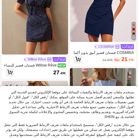
10
COSMINA
COSMINA فستان قصير أنيق بدون أكما
م وذو طيات باللون السادة للسيدات
21
Willow Rêve
21.99€
%1-
.77€
Willow Rêve فستان قصير للنساء
NEW
بنقاط داكنة وياقة على شكل حرف V وأك
27
.49€
مام بتلات
نستخدم ملفات تعريف الارتباط والتقنيات المماثلة على موقعنا الإلكتروني لتقديم الخدمة التي
تطلبها، وللسعي لتقديم أفضل تجربة ممكنة على الموقع. يمكنك "رفض الكل"، "قبول الكل"، أو
تعيين تفضيلات ملفات تعريف الارتباط الخاصة بك في أي وقت حسب اختيارك. من خلال تحديد
"قبول الكل"، سنقوم بتعيين جميع ملفات تعريف الارتباط الاختيارية، والتي تساعدنا في تحليل
الحركة المرورية، وتقديم وظائف محسّنة، وتخصيص المحتوى والإعلانات لتكملة تجربة التسوق
الخاصة بك مع SHEIN.
من خلال تحديد "رفض الكل"، ستسمح باستخدام ملفات تعريف الارتباط الضرورية فقط التي تجعل
موقعنا الإلكتروني يعمل. قد تتمكن من تعطيلها عن طريق تغيير إعدادات متصفحك، ولكن قد يؤثر
ذلك على كيفية عمل الموقع. لمعرفة المزيد عن ملفات تعريف الارتباط التي نستخدمها وتعديل