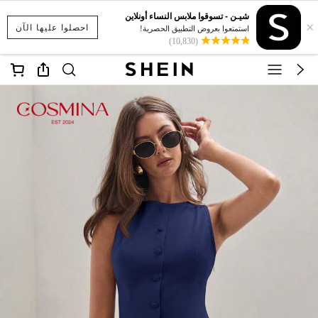
شيـن - تسوقوا ملابس النساء أونلاين
×
احصلوا عليها الآن
استمتعوا بعروض التطبيق الحصرية!
(10,830)