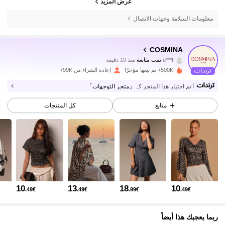
عرض المزيد
معلومات السلامة وجهات الاتصال
840K متابعون
4.74
COSMINA
u***f
تمت متابعة
منذ 10 دقيقة
j***9
تتصفح
840K متابعون
500K+ تم بيعها مؤخرًا
إعادة الشراء من 99K+
4.74
تم اختيار هذا المتجر كـ
「متجر التوجهات」
840K متابعون
4.74
متابع
كل المنتجات
840K متابعون
4.74
840K متابعون
4.74
10
13
18
10
.49€
.49€
.99€
.49€
840K متابعون
4.74
ربما يعجبك هذا أيضاً