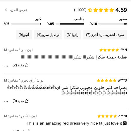
4.59
(1000+)
عرض المزيد
صغير
مناسب
كبير
%5
%85
%10
سوف اشتريه مرة أخرى
(7)
رائع
(31)
توصيل سريع
(4)
أنيق
(9)
لون: بني / مقاس: M
f***i
جميلة
شكرا
شكرااا
شكرااااااااااااااااااااااااااااااااااااااااااااا
مفيد
(2)
لون: أزرق بحري / مقاس: M
w***3
بصراحة
كثير
حلوين
عجبوني
شكرا
شي
ان👍👍👍👍👍👍👍👍👍👍👍👍
👍👍👍👍👍👍👍👍👍👍👍👍👍👍👍👍
مفيد
(0)
لون: الأحمر / مقاس: M
c***u
This
is
an
amazing
red
dress
very
nice
fit
just
love
it