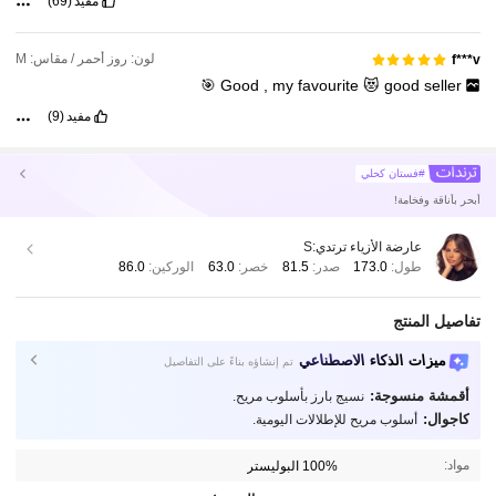
مفيد
(69)
لون: روز أحمر / مقاس: M
f***v
🎯
Good
,
my
favourite
😻
good
seller
مفيد
(9)
#فستان كحلي
أبحر بأناقة وفخامة!
عارضة الأزياء ترتدي:
S
طول:
173.0
صدر:
81.5
خصر:
63.0
الوركين:
86.0
تفاصيل المنتج
ميزات الذكاء الاصطناعي
تم إنشاؤه بناءً على التفاصيل
أقمشة منسوجة:
نسيج بارز بأسلوب مريح.
كاجوال:
أسلوب مريح للإطلالات اليومية.
مواد:
100% البوليستر