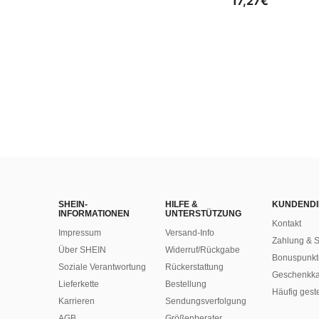
17,27€
SHEIN-
HILFE &
KUNDENDI
INFORMATIONEN
UNTERSTÜTZUNG
Kontakt
Impressum
Versand-Info
Zahlung & S
Über SHEIN
Widerruf/Rückgabe
Bonuspunkt
Soziale Verantwortung
Rückerstattung
Geschenkka
Lieferkette
Bestellung
Häufig gest
Karrieren
Sendungsverfolgung
AGB
Größenberater