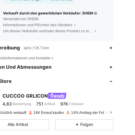
Verkauft durch den gewerblichen Verkäufer: SHEIN
Versendet von SHEIN
Informationen und Pflichten des Händlers
Um diesen Verkäufer und/oder dieses Produkt zu melden
hreibung
spitz,Y2K,Tiere
eitsinformationen und Kontakte
4,83
751
97K
en Und Abmessungen
Store
4,83
751
97K
CUCCOO GRLICON
4,83
751
97K
Bewertung
Artikel
Follower
f***n
bezahlt
Vor 1 Tag
ürzlich verkauft
24K Erneut kaufen
14% Anstieg der Follower
4,83
751
97K
Alle Artikel
Folgen