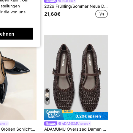
s
Miss Mi
nstellungen
Mnmlis Damen schwarze Schleife mit Metallschnalle Schleifenschuhe
2026 Frühling/Sommer Neue Damen Ballettschuhe mit Schleifen-Dekor, Arbeitsschuhe
ir die von uns
21,68€
lehnen
4
0,20€ sparen
Form
ADAMUMU shoes
in Metallschnalle Frauen Wohnungen
#1 Bestseller
Damen Große Größen Schlichte Spitze Einfache Bequeme Lässig Ballerinas
ADAMUMU Oversized Damen Mode Handgefertigte PU Gewebte High-End Mary Jane Ballettschuhe mit einzelnem Riemen und Metallschnalle, atmungsaktives gewebtes Design, bequeme flache Sohle, Damen Alltagspendeln / Urlaub Freizeitkleidung Schuhe, schick & elegant
(1000+)