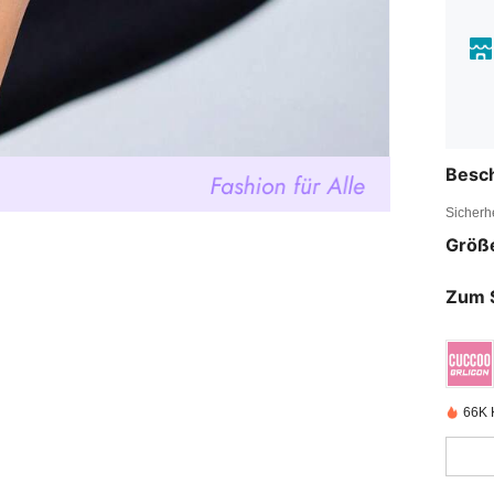
Besc
Sicherh
Größ
Zum 
66K K