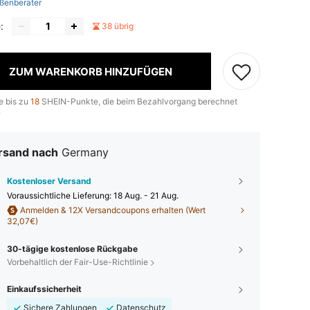
ßenberater
:
38 übrig
ZUM WARENKORB HINZUFÜGEN
e bis zu
18
SHEIN-Punkte, die beim Bezahlvorgang berechnet
.
rsand nach
Germany
Kostenloser Versand
Voraussichtliche Lieferung:
18 Aug. - 21 Aug.
Anmelden & 12X Versandcoupons erhalten (Wert
32,07€)
30-tägige kostenlose Rückgabe
Vorbehaltlich der Fair-Use-Richtlinie
Einkaufssicherheit
Sichere Zahlungen
Datenschutz