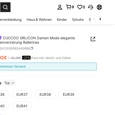
0
0
ess Enter to select.
errenkleidung
Haus & Wohnen
Kinder
Schuhe
Schmuck & Acces
CUCCOO GRLICON Damen Mode elegante
fenverzierung Ballerinas
x2412050992440896
02€
-21%
ICE AND AVAILABILITY
20,28€
Preis inkl. MwSt. und Zöllen
stenloser Versand
e
Typ
36
EUR37
EUR38
EUR39
40
EUR41