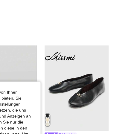
4,83
751
97K
4,83
751
97K
4,83
751
97K
4,83
751
97K
4,83
751
97K
4,83
751
97K
von Ihnen
 bieten. Sie
nstellungen
etzen, die uns
 und Anzeigen an
 Sie nur die
n diese in den
htigen kann. Um