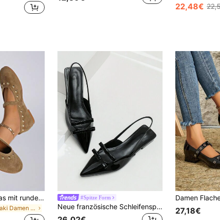
22,48€
22,
Mary Jane Ballerinas mit rundem Zehenbereich, Preppy Schul-Basisstil mit Schnalle & Metallösen, geeignet für Zuhause & Büro
#Spitze Form
Neue französische Schleifenspitze Mary Jane Schuhe für Herbst/Winter, Damen Slip-On Schnallen Block Absatz Sandalen, Mittlerer Absatz Schuhe für Valentinstag, Ballerinas
in Khaki Damen Flache Schuhe
27,18€
26,02€