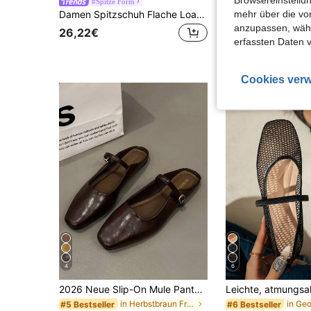
#Spitze Form
mehr über die vo
Damen Spitzschuh Flache Loafer, niedriger, Rot/Burgunder/Angora Rot, 2024 Herbst/Winter neuer Stil, Autofahrer Loafer, Outdoor-Tragen, Büro Arbeitsschuhe, Lässig weiche Sohle, Britischer Stil, Große Größen Damenschuhe 41-43
#1 Bestseller
anzupassen, wähle
26,22€
17,28€
erfassten Daten 
Cookies verw
4
6
2026 Neue Slip-On Mule Pantoffeln für Damen, flache Sandalen für Frühling & Sommer, weiche Sohle rückenfreie Schuhe, ermüdungsarm
in Herbstbraun Frauen Wohnungen
#5 Bestseller
#6 Bestseller