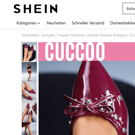
Ball
Use up 
Kategorien
Neuheiten
Schneller Versand
Damenbeklei
Startseite
Schuhe
Frauen Schuhe
Damen Flache Schuhe
CU
/
/
/
/