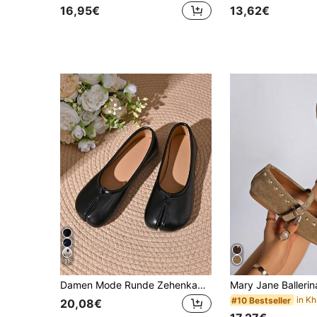
16,95€
13,62€
11
Damen Mode Runde Zehenkappe Minimalistische Slip-On Schwarz Polka Punkt Weiche Sohle Rutschfeste Flache Bequeme lässig Schuhe, Muttertags Geschenk
#10 Bestseller
20,08€