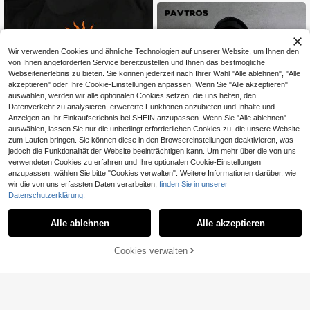
Streetwear Stil
Wir verwenden Cookies und ähnliche Technologien auf unserer Website, um Ihnen den
von Ihnen angeforderten Service bereitzustellen und Ihnen das bestmögliche
Webseitenerlebnis zu bieten. Sie können jederzeit nach Ihrer Wahl "Alle ablehnen", "Alle
akzeptieren" oder Ihre Cookie-Einstellungen anpassen. Wenn Sie "Alle akzeptieren"
auswählen, werden wir alle optionalen Cookies setzen, die uns helfen, den
Datenverkehr zu analysieren, erweiterte Funktionen anzubieten und Inhalte und
Anzeigen an Ihr Einkaufserlebnis bei SHEIN anzupassen. Wenn Sie "Alle ablehnen"
auswählen, lassen Sie nur die unbedingt erforderlichen Cookies zu, die unsere Website
zum Laufen bringen. Sie können diese in den Browsereinstellungen deaktivieren, was
jedoch die Funktionalität der Website beeinträchtigen kann. Um mehr über die von uns
Herren Azadi Muster Kapuzenpullo
27
ver - Sonne und Berge Druck mit A
verwendeten Cookies zu erfahren und Ihre optionalen Cookie-Einstellungen
,69€
zadi Buchstaben, lockere lässige P
anzupassen, wählen Sie bitte "Cookies verwalten". Weitere Informationen darüber, wie
ullover, nicht dehnbares Gewebe, la
wir die von uns erfassten Daten verarbeiten,
finden Sie in unserer
7
nge Ärmel Winterwärme
Datenschutzerklärung.
PAVTROS
Alle ablehnen
Alle akzeptieren
PAVTROS Herren personalisierte M
32
ode Buchstaben Stickerei Reißvers
,04€
chluss Kragen Hoodie, Streetwear,
ZUM WARENKORB
Cookies verwalten
JETZT EINKAUFEN
Freunde, Partnerlook, Oversized, fü
HINZUFÜGEN
r Herren, Grafik, japanischer Stil, Un
isex, Ich liebe meine Freundin