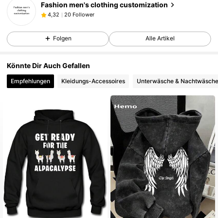
Fashion men's clothing customization
20 Follower
4,32
a***r
ist
Vor 1 Tag
gefolgt
20 Follower
4,32
Folgen
Alle Artikel
20 Follower
4,32
20 Follower
4,32
Könnte Dir Auch Gefallen
20 Follower
4,32
Empfehlungen
Kleidungs-Accessoires
Unterwäsche & Nachtwäsch
20 Follower
4,32
20 Follower
4,32
20 Follower
4,32
20 Follower
4,32
20 Follower
4,32