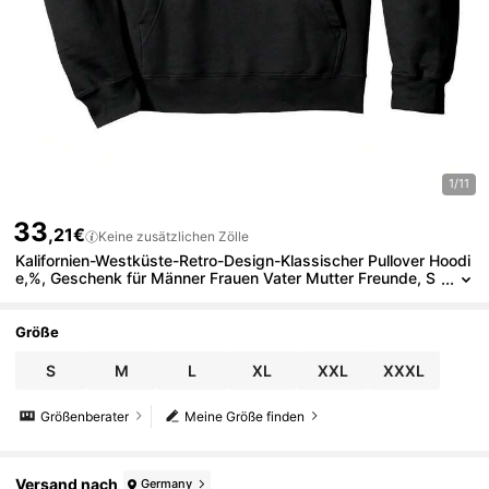
1/11
33
,21€
Keine zusätzlichen Zölle
Kalifornien-Westküste-Retro-Design-Klassischer Pullover Hoodi
e,%, Geschenk für Männer Frauen Vater Mutter Freunde, S
-, Schwarz
Größe
S
M
L
XL
XXL
XXXL
Größenberater
Meine Größe finden
Versand nach
Germany