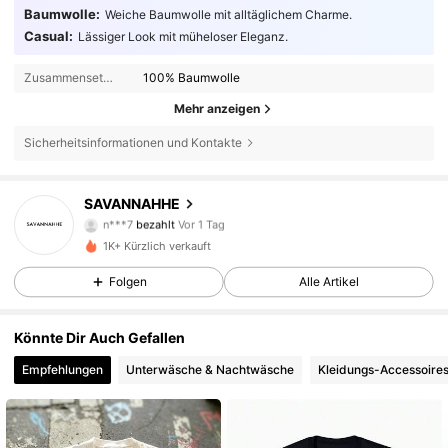
Baumwolle:
Weiche Baumwolle mit alltäglichem Charme.
Casual:
Lässiger Look mit müheloser Eleganz.
Zusammensetzung:
100% Baumwolle
Mehr anzeigen
Sicherheitsinformationen und Kontakte
115 Follower
4,67
SAVANNAHHE
n***7
bezahlt
Vor 1 Tag
h***8
ist
Vor 15 Stunden
gefolgt
1K+ Kürzlich verkauft
115 Follower
4,67
Folgen
Alle Artikel
115 Follower
4,67
Könnte Dir Auch Gefallen
115 Follower
4,67
Empfehlungen
Unterwäsche & Nachtwäsche
Kleidungs-Accessoire
115 Follower
4,67