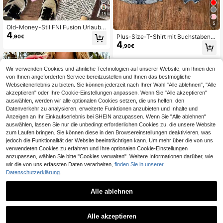
15
5
Old-Money-Stil FNI Fusion Urlaubs
4
bekleidung, Frühlings- und Resortb
Plus-Size-T-Shirt mit Buchstabend
,90€
ekleidung für Damen, Frühlingsbekl
4
ruck, Kurzarm-Rundhals-Freizeitob
,90€
eidung für Damen, Love Island Outfi
erteil, Sommer und Frühling, Damen
t, Urlaubsbekleidung für Damen im
bekleidung in Übergröße
Old-Money-Stil
Wir verwenden Cookies und ähnliche Technologien auf unserer Website, um Ihnen den
von Ihnen angeforderten Service bereitzustellen und Ihnen das bestmögliche
Webseitenerlebnis zu bieten. Sie können jederzeit nach Ihrer Wahl "Alle ablehnen", "Alle
akzeptieren" oder Ihre Cookie-Einstellungen anpassen. Wenn Sie "Alle akzeptieren"
auswählen, werden wir alle optionalen Cookies setzen, die uns helfen, den
Datenverkehr zu analysieren, erweiterte Funktionen anzubieten und Inhalte und
Anzeigen an Ihr Einkaufserlebnis bei SHEIN anzupassen. Wenn Sie "Alle ablehnen"
auswählen, lassen Sie nur die unbedingt erforderlichen Cookies zu, die unsere Website
zum Laufen bringen. Sie können diese in den Browsereinstellungen deaktivieren, was
jedoch die Funktionalität der Website beeinträchtigen kann. Um mehr über die von uns
verwendeten Cookies zu erfahren und Ihre optionalen Cookie-Einstellungen
anzupassen, wählen Sie bitte "Cookies verwalten". Weitere Informationen darüber, wie
wir die von uns erfassten Daten verarbeiten,
finden Sie in unserer
Datenschutzerklärung.
Alle ablehnen
Damen-T-Shirt mit kurzen Ärmeln,
4
100% Baumwolle, hautfreundlich u
Damen-T-Shirt mit spanischem Tex
,99€
nd atmungsaktiv, geeignet für alle A
Alle akzeptieren
4
t "I'm A Mommy Mamacita" – Lustig
,88€
4,91€
nlässe, europäisch-amerikanischer