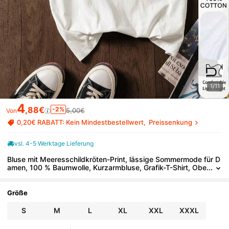
1/11
4
,88€
-2%
5,00€
Von
0,20€ RABATT: Kein Mindestbestellwert
Preissenkung
vsl. 4-5 Werktage Lieferung
Bluse mit Meeresschildkröten-Print, lässige Sommermode für D
amen, 100 % Baumwolle, Kurzarmbluse, Grafik-T-Shirt, Obe
rbekleidung, bedruckt, Sommer-T-Shirt, T-Shirt für
Größe
S
M
L
XL
XXL
XXXL