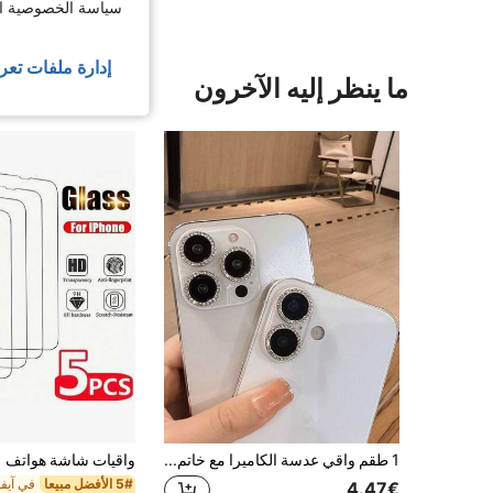
سياسة الخصوصية الخ
إدارة ملفات تعر
ما ينظر إليه الآخرون
1 طقم واقي عدسة الكاميرا مع خاتم معدني لامع مرصع بالراين وغشاء مقاوم للخدش بصلابة 9H، إكسسوار أنيق، غطاء واقي مصمم بشكل إنساني، مقاوم للماء والصدمات والسقوط والبصمات، يغطي بالكامل
واقيات شاشة هواتف
5# الأفضل مبيعا
4.47€