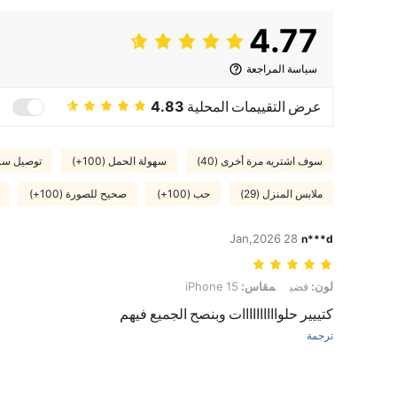
4.77
سياسة المراجعة
عرض التقييمات المحلية
4.83
سوف اشتريه مرة أخرى (40)
سهولة الحمل (100+)
توصيل سريع 
ملابس المنزل (29)
حب (100+)
صحيح للصورة (100+)
28 Jan,2026
n***d
لون: فضي, مقاس: iPhone 15
لون:
فضي
مقاس:
iPhone 15
كتييير حلواااااااااات وبنصح الجميع فيهم
ترجمة