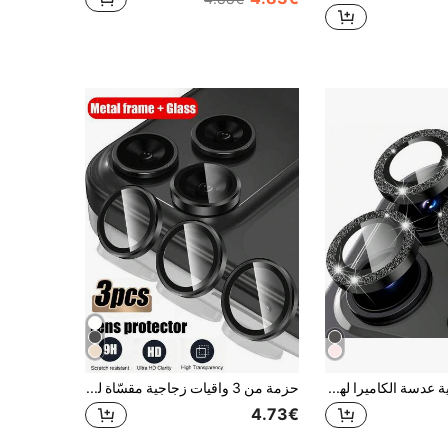
3 قطع فيلم حماية عدسة الكاميرا لهاتف آيفون 15 برو ماكس/15 برو، غطاء عدسة الكاميرا من الزجاج المقسى، متوافق مع آيفون 14 برو ماكس 6.7 بوصة/14 برو 6.1 بوصة [مقاس مثالي] لامع 16 برو ماكس/16/16 برو/16 بلس/17/17 برو/17 برو ماكس/17 إير
حزمة من 3 واقيات زجاجية مقسّاة لعدسة الكاميرا متوافقة مع هواتف آيفون 17 برو ماكس/17 برو/16 برو ماكس/16 برو/15 برو ماكس/15 برو/14 برو ماكس/14 برو، واقي عدسة كاميرا مستقل من الزجاج المقسّى والمعدن [حماية مضادة للسقوط] متوافق مع غطاء الهاتف - تيتانيوم أسود
4.73€