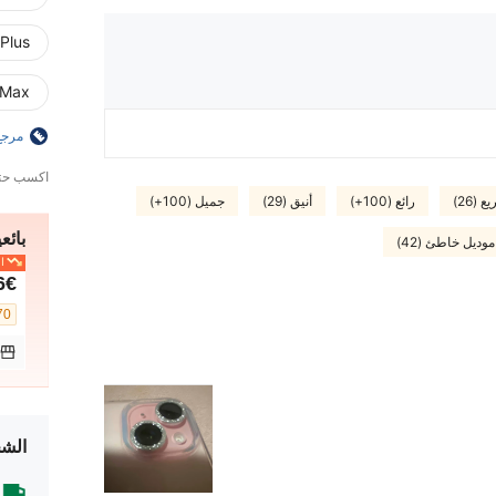
 Plus
 Max
مرجع
اكسب ح
(26)
رائع (100+)
أنيق (29)
جميل (100+)
بائعي
موديل خاطئ (42)
ال
6€
70+. تم 
الشح