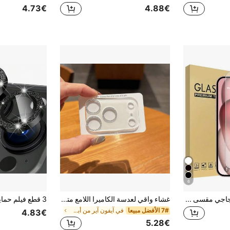
4.73€
4.88€
6
3 قطع واقي شاشة زجاجي مقسى عالي الدقة، متوافق مع الأجهزة، مقاوم للخدش، مقاوم للاصطدام، طلاء مقاوم للزيوت، لمس ناعم، متوافق مع X/XR/11/12/13/14/15/16/16Plus/16Pro/16ProMax/16e/17/17 Air/17 Pro/17 Pro Max/17e السلسلة الكاملة، مقاوم للصدمات
غشاء واقي لعدسة الكاميرا اللامع متوافق مع هاتف آيفون 17 برو ماكس، زجاج حماية عدسة شفاف، غطاء عدسة خلفية متوافق مع آيفون 17، 17 إير و 17 برو، مناسب للاستخدام اليومي، المكتب، المنزل، غطاء كاميرا الهاتف بلمعان كريستالي مقاوم للماء والصدمات ومقاوم للخدش
7# الأفضل مبيعا
في آيفون آير من أبل واقيات العدسات
4.83€
5.28€