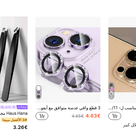
4
(نمط الماس الذهبي) مناسب ل- 11/11 برو/12 ميني/13/14 بلس/15/16 برو ماكس/16e/17/17 برو/17 برو ماكس/17 إير، ملصق ذهبي لامع فاخر، مقاوم للخدش، غشاء عدسة عالي الجودة
3 قطع واقي عدسة متوافق مع آيفون 17/17 برو/17 برو ماكس/17 إير/16/16e/11/12/13/14/15/15 برو/برو ماكس/بلس/ميني، غطاء عدسة كاميرا من الزجاج المقسى 9H، أنيق، متين، مقاوم للخدش
y BLANC
4.63€
4.65€
3# الأفضل مبيعا
ل كبير
3.26€