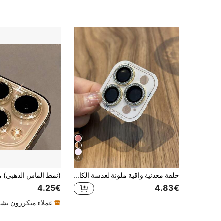
8
حلقة معدنية واقية ملونة لعدسة الكاميرا متوافقة مع هواتف آيفون 17/13/14/برو/ماكس/15/16 برو ماكس
4.25€
4.83€
عملاء متكررون بشك