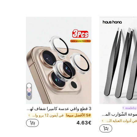
7
madeb
3 قطع واقي عدسة كاميرا شفاف لهاتف آيفون، متوافق مع آيفون 17/16/16e/16 Pro Max/16 Pro، واقي عدسة فردي، متوافق مع آيفون 15 Pro Max/15/15 Pro/15 Plus/14 Pro Max/14 Pro/14/14 Plus/13 Pro Max/13/13 Pro/13 Mini/12 Pro Max/12/12 Pro/11، تصوير عالي الدقة، واقي عدسة زجاج مقسى فائق النحافة، حلقة شفافة
Haus Hana مجموعة الشّوَارب المحترفة لإزالة الشعر ، مشاقص دقيقة للسفر ، مشاقص للشعر الوجهي وتشكيل الحاجبين ، مشاقص دقيقة ، أفضل الشوارب للبشرة الحساسة
5# الأفضل مبيعا
في آيفون 12 برو واقيات العدسات
في أدوات العناية الشخصية والنظافة ماكينة قص الشعر
4.63€