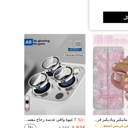
ل
5
120 قطعة طقم مانيكير وباديكير فرنسي أبيض، أظافر مربعة متوسطة الحجم قابلة للضغط، تصميم بسيط عصري، ملصقات أظافر مسبقة اللصق، أسلوب فرنسي نقي لامع، مناسب لارتداء النساء اليومي، يشمل صندوق تخزين، جمالية الفتاة النظيفة
1 عبوة واقي عدسة زجاج مقسى بتصميم عين الصقر الفضي، مقاوم للماء، مقاوم للخدش، حواف غير قابلة للكسر، متوافق مع سلسلة هواتف آيفون 11/12/13/14/15/16/16 بلس/16 برو/16 برو ماكس/17/17 إير/17 برو/17 برو ماكس
%1-
في فرنسي اضغط على الأظافر
4.83€
4.88€