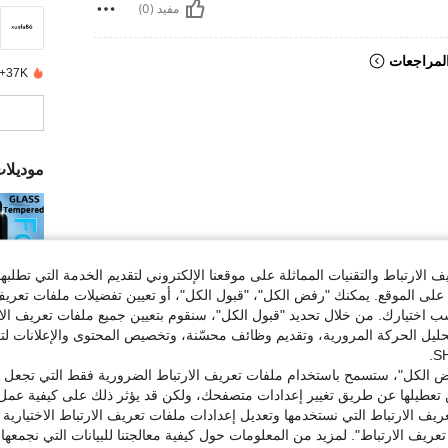
مفيد (0)
لمراجعات
37K+ تم بيعها مؤخرًا
موديلا
الارتباط والتقنيات المماثلة على موقعنا الإلكتروني لتقديم الخدمة التي تطلبه
لى الموقع. يمكنك "رفض الكل"، "قبول الكل"، أو تعيين تفضيلات ملفات تعريف
ختيارك. من خلال تحديد "قبول الكل"، سنقوم بتعيين جميع ملفات تعريف الارتب
حليل الحركة المرورية، وتقديم وظائف محسّنة، وتخصيص المحتوى والإعلانات لت
7 المنت
 الكل"، ستسمح باستخدام ملفات تعريف الارتباط الضرورية فقط التي تجعل مو
مجموعا
تعطيلها عن طريق تغيير إعدادات متصفحك، ولكن قد يؤثر ذلك على كيفية عمل 
ريف الارتباط التي نستخدمها وتعديل إعدادات ملفات تعريف الارتباط الاختيارية
تعريف الارتباط". لمزيد من المعلومات حول كيفية معالجتنا للبيانات التي نجمعها،