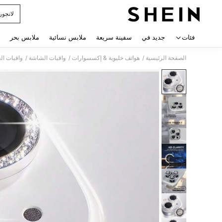
لانجور
 navigate search
فئات
جديد في
سفينة سريعة
ملابس نسائية
ملابس بحر
/
/
/
الصفحة الرئيسية
هواتف خليوية & إكسسوارات
واقيات الشاشة
واقيات ا