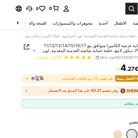
0
0
شة
الأطفال
أحذية
مجوهرات واكسسوارات
الصحة والجمال
منسوجات 
فيلم حماية عدسة الكاميرا متوافق مع 11/12/13/14/15/16/17 Pro Max، ديكور لامع، حلقة حماية شاشة العدسة المعدنية، لون التيتانيوم، غطاء كاميرا زجاجي مقسى مقاوم للخدش، حماية عدسة عالية الدقة
فيلم حماية عدسة الكاميرا متوافق مع 11/12/13/14/15/16/17
Pro Max، ديكور لامع، حلقة حماية شاشة العدسة المعدنية، لون
يوم، غطاء كاميرا زجاجي مقسى مقاوم للخدش، حماية عدسة
SKU: sw2503252977
(1000+ تعليقات)
دقة
4
.27
PRICE AND AVAILABIL
يعا
في آيفون 12 برو واقيات العدسات
وفر بخصم
0.21€
على هذا المنتج بعد الانضمام.
 مجاني
ضي