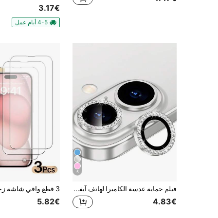
3.17€
4-5 أيام عمل
5
فيلم حماية عدسة الكاميرا لهاتف آيفون 17/17 برو/17 برو ماكس/17 إير/16/16 بلس، تصميم خاتم معدني ماسي لامع مخصص، صلابة 9H مقاوم للخدش، إكسسوار هاتف عصري، متوافق مع أغطية الهاتف، مجموعة من 3 قطع
5.82€
4.83€