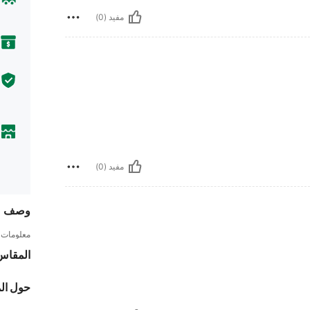
مفيد (0)
مفيد (0)
وصف
معلومات ا
المقاس
حول ال