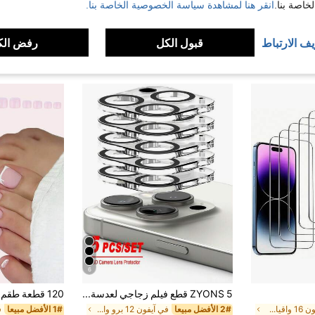
اصة بنا.
انقر هنا لمشاهدة سياسة الخصوصية الخاصة بنا.
يف الارتباط
قبول الكل
رفض الك
6
ZYONS 5 قطع فيلم زجاجي لعدسة الكاميرا [حماية متعددة الطبقات] متوافق مع 17 Pro Max/17 Pro/17 Air/17، 16 Pro Max/16 Pro/16 Plus/16، 15 Pro Max/15 Pro/15 Plus/15، غطاء زجاجي مقوى، مضاد للتوهج للتصوير الليلي، ثلاثي الأبعاد ستيريو، مقاوم للصدمات
في آيفون 16 واقيات شاشة الهاتف
2# الأفضل مبيعا
في آيفون 12 برو واقيات العدسات
1# الأفضل مبيعا