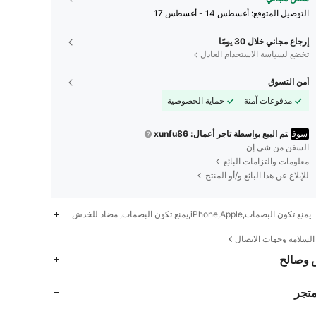
التوصيل المتوقع:
أغسطس 14 - أغسطس 17
إرجاع مجاني خلال 30 يومًا
تخضع لسياسة الاستخدام العادل
أمن التسوق
مدفوعات آمنة
حماية الخصوصية
سوق
تم البيع بواسطة تاجر أعمال: xunfu86
السفن من شي إن
معلومات والتزامات البائع
للإبلاغ عن هذا البائع و/أو المنتج
يمنع تكون البصمات,iPhone,Apple,يمنع تكون البصمات, مضاد للخدش
لسلامة وجهات الاتصال
 وصالح
438
8
4.75
متجر
438
8
4.75