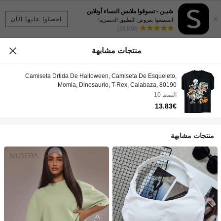
شيـن - تسوقوا ملابس النساء أونلاين
×
احصلوا عليها الآن
استمتعوا بعروض التطبيق الحصرية!
(10,830)
منتجات مشابهة
Camiseta Drtida De Halloween, Camiseta De Esqueleto,
Momia, Dinosaurio, T-Rex, Calabaza, 80190
النمط 10
13.83€
منتجات مشابهة