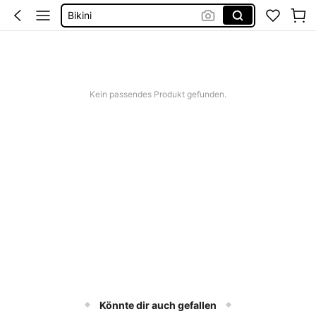
Bikini
Bikini Set Damen
Festival Outfit Damen
Squishies
Kein passendes Produkt gefunden.
Könnte dir auch gefallen