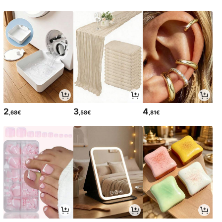
2
3
4
,68€
,58€
,81€