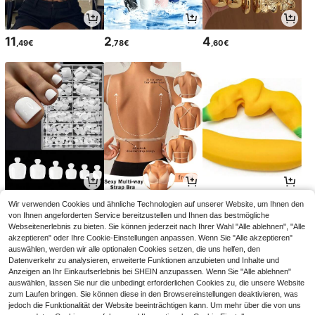
11
2
4
,49€
,78€
,60€
4
7
5
Wir verwenden Cookies und ähnliche Technologien auf unserer Website, um Ihnen den
,04€
,49€
,58€
von Ihnen angeforderten Service bereitzustellen und Ihnen das bestmögliche
Webseitenerlebnis zu bieten. Sie können jederzeit nach Ihrer Wahl "Alle ablehnen", "Alle
akzeptieren" oder Ihre Cookie-Einstellungen anpassen. Wenn Sie "Alle akzeptieren"
auswählen, werden wir alle optionalen Cookies setzen, die uns helfen, den
Datenverkehr zu analysieren, erweiterte Funktionen anzubieten und Inhalte und
Anzeigen an Ihr Einkaufserlebnis bei SHEIN anzupassen. Wenn Sie "Alle ablehnen"
auswählen, lassen Sie nur die unbedingt erforderlichen Cookies zu, die unsere Website
zum Laufen bringen. Sie können diese in den Browsereinstellungen deaktivieren, was
jedoch die Funktionalität der Website beeinträchtigen kann. Um mehr über die von uns