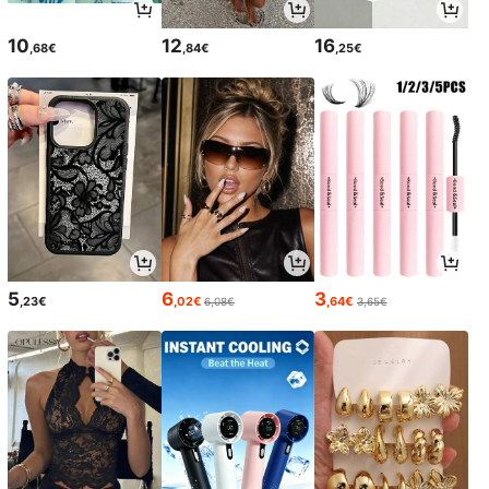
10
12
16
,68€
,84€
,25€
5
6
3
,23€
,02€
,64€
6,08€
3,65€