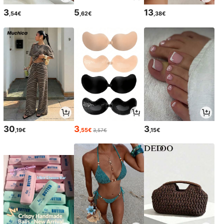
3
5
13
,54€
,62€
,38€
30
3
3
,19€
,55€
,15€
3,57€