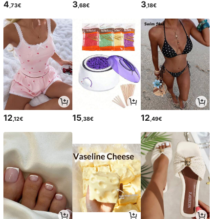
4
3
3
,73€
,68€
,18€
12
15
12
,12€
,38€
,49€