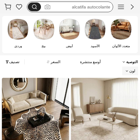
protectors for beds on carpets
stair carpets
protector suelo silla ruedas
متعدد الألوان
الأسود
أبيض
بيج
وردي
التوصية
أوسع منتشرة
السعر
تصنيف
لون