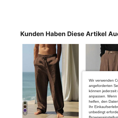
Kunden Haben Diese Artikel A
Wir verwenden Co
angeforderten Ser
können jederzeit 
anpassen. Wenn Si
helfen, den Date
Ihr Einkaufserle
unbedingt erford
12
4
Browsereinstellun