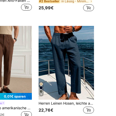
HUEFORM Herren Anti-Falten braune, locker sitzende, weite Bein Lässig Hose
in Lässig - Minimalistischer Stil Herren Hosen
#2 Bestseller
25,99€
9
0,01€ sparen
Herren Leinen Hosen, leichte atmungsaktive Sommerhosen mit Kordelzug, Leinen Hosen mit elastischem Bund für Herren, Casual Urlaub, Lässig Reisen und Pendeln
au
Officeau Retro amerikanische Cargo Einfarbig Slim Fit Casual Hose, Old Money Herren Slim Fit Seitentasche Reißverschluss Business Casual Hose, Herbst
22,76€
02€