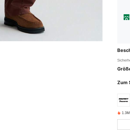
Besc
Sicherh
Größ
Zum 
1.3M 