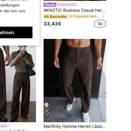
Manfinity Hypemode Herren dickere weite Bein Falten Hose mit Taschen, Herbst, weite Bein
nstellungen
AKNOTIC
AKNOTIC Business Casual Herren braune Smart Lässig Faltenhose, Herbst Büro Fransen hohe Taille lockere gerade Bein gewebte Hose, tägliche Urlaub Vatertagsgeschenke, Fußball
ir die von uns
in Polyamid Herren Hosen
#6 Bestseller
33,43€
lehnen
17
Manfinity Homme Herren Lässig Einfarbige Verjüngte Hose, Herbst
ORM