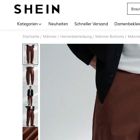
Brau
Use up 
Kategorien
Neuheiten
Schneller Versand
Damenbeklei
Startseite
Männer
Herrenbekleidung
Männer Bottoms
Männe
/
/
/
/