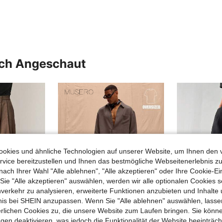
uch Angeschaut
okies und ähnliche Technologien auf unserer Website, um Ihnen den 
vice bereitzustellen und Ihnen das bestmögliche Webseitenerlebnis zu
nach Ihrer Wahl "Alle ablehnen", "Alle akzeptieren" oder Ihre Cookie-Ei
e "Alle akzeptieren" auswählen, werden wir alle optionalen Cookies s
nverkehr zu analysieren, erweiterte Funktionen anzubieten und Inhalte
bnis bei SHEIN anzupassen. Wenn Sie "Alle ablehnen" auswählen, lassen
erlichen Cookies zu, die unsere Website zum Laufen bringen. Sie könne
8
5
gen deaktivieren, was jedoch die Funktionalität der Website beeinträc