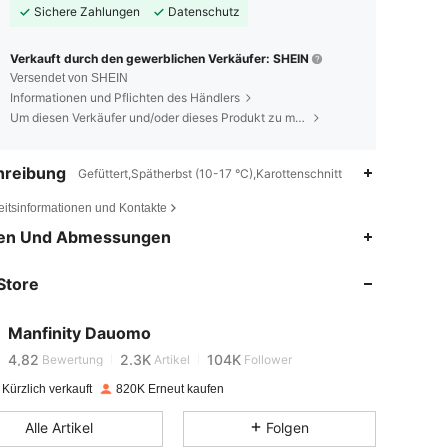
Sichere Zahlungen
Datenschutz
Verkauft durch den gewerblichen Verkäufer: SHEIN
Versendet von SHEIN
Informationen und Pflichten des Händlers
Um diesen Verkäufer und/oder dieses Produkt zu melden
hreibung
Gefüttert,Spätherbst (10-17 °C),Karottenschnitt
eitsinformationen und Kontakte
en Und Abmessungen
4,82
2.3K
104K
Store
4,82
2.3K
104K
Manfinity Dauomo
4,82
2.3K
104K
Bewertung
Artikel
Follower
Kürzlich verkauft
820K Erneut kaufen
4,82
2.3K
104K
Alle Artikel
Folgen