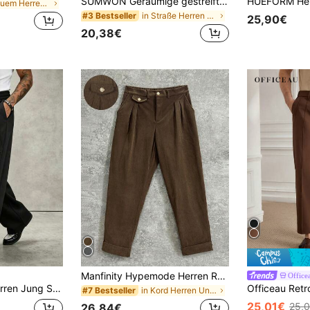
SUMWON Geräumige gestreifte Hose mit weitem Bein und Kordelzug, gestreift | Sportlicher Stil | Mit gesticktem Logo-Design | Bequemes und atmungsaktives Material
in Bequem Herren Hosen
in Straße Herren Hosen
#3 Bestseller
25,90€
20,38€
Manfinity Hypemode Herren Retro Cord Neapolitaner Lässig Anzughose, Cord Hose für Herbst und Winter, Geschenk für den Freund, schlichte lange Hose, für Ehemann
Office
 Casual Sport Jogginghose
in Kord Herren Unterteile
#7 Bestseller
25,01€
25,
26,84€