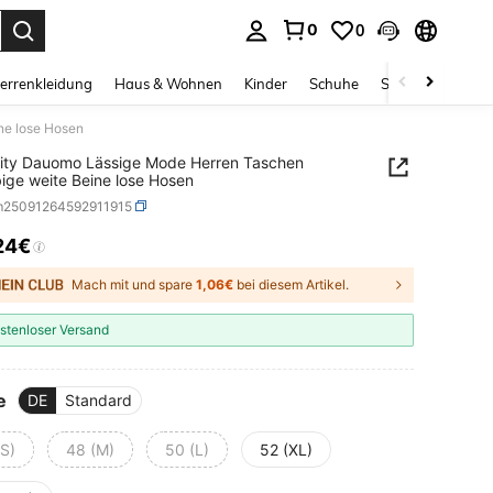
0
0
ess Enter to select.
errenkleidung
Haus & Wohnen
Kinder
Schuhe
Schmuck & Acces
ne lose Hosen
ity Dauomo Lässige Mode Herren Taschen
bige weite Beine lose Hosen
m25091264592911915
24€
ICE AND AVAILABILITY
Mach mit und spare
1,06€
bei diesem Artikel.
stenloser Versand
e
DE
Standard
(S)
48 (M)
50 (L)
52 (XL)