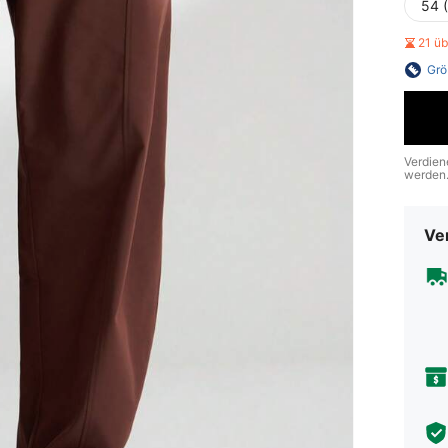
54 
21 ü
Grö
Verdien
werden
Ve