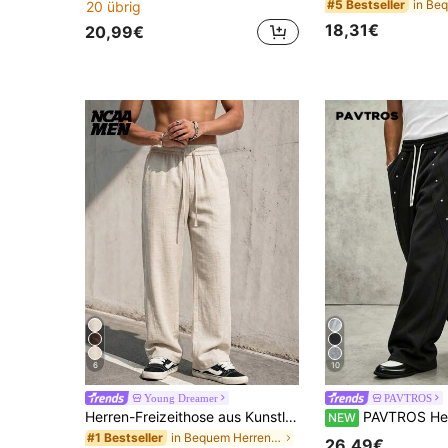
#5 Bestseller
20 übrig
18,31€
20,99€
6
10
Young Dreamer
PAVTROS
Herren-Freizeithose aus Kunstleinen Einfarbig, gerade geschnitten, minimalistisch, vielseitig für den Alltag und Pendeln, strukturierte lange Hose in Leinen-Optik
PAVTROS Herren Jung Street
NEW
in Bequem Herren Hosen
#1 Bestseller
26,49€