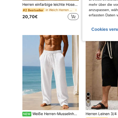
Herren einfarbige leichte Hosen, bequem für den Sommer, geeignet für Strand, Lässig, Sport
mehr über die vo
anzupassen, wähle
in Weich Herren Hosen
#2 Bestseller
26,30€
erfassten Daten 
20,70€
Cookies verw
5
Weiße Herren-Musselinhose in bequemer Passform – Leichte Gaze-Hose mit Kordelzug für Strandkomfort, Resort-Chic und gehobenes Loungen im Alltag
NEW