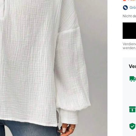
Grö
Nicht d
Verdien
werden
Ve