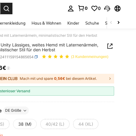
0
0
ess Enter to select.
errenkleidung
Haus & Wohnen
Kinder
Schuhe
Schmuck & Acces
 mit Laternenärmeln, minimalistischer Stil für den Herbst
Unity Lässiges, weites Hemd mit Laternenärmeln,
istischer Stil für den Herbst
z2411159154865654
(3 Kundenmeinungen)
16€
ICE AND AVAILABILITY
Mach mit und spare
0,56€
bei diesem Artikel.
stenloser Versand
e
DE Größe
(S)
38 (M)
40/42 (L)
44 (XL)
rig