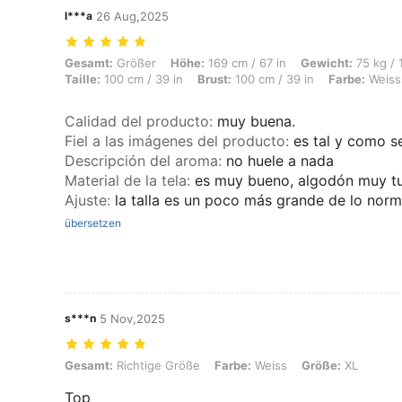
l***a
26 Aug,2025
Gesamt: Größer, Höhe: 169 cm / 67 in, Gewicht: 75 kg / 165 lbs, Körpe
Gesamt:
Größer
Höhe:
169 cm / 67 in
Gewicht:
75 kg / 
Taille:
100 cm / 39 in
Brust:
100 cm / 39 in
Farbe:
Weiss
Calidad del producto
:
muy buena.
Fiel a las imágenes del producto
:
es tal y como s
Descripción del aroma
:
no huele a nada
Material de la tela
:
es muy bueno, algodón muy t
Ajuste
:
la talla es un poco más grande de lo norm
übersetzen
s***n
5 Nov,2025
Gesamt: Richtige Größe, Farbe: Weiss, Größe: XL
Gesamt:
Richtige Größe
Farbe:
Weiss
Größe:
XL
Top