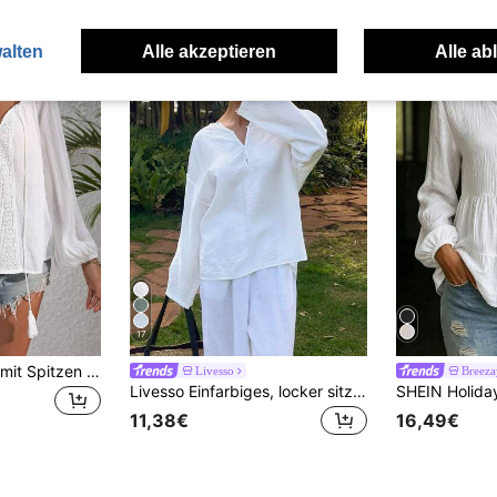
alten
Alle akzeptieren
Alle ab
17
SHEIN Unity Bluse mit Spitzen Patchwork, Quasten Bändern und Laterne Ärmeln für den Urlaub
Livesso
Breeza
Livesso Einfarbiges, locker sitzendes Langarm-Rundhals-Damenhemd, Herbstkleidung im Preppy-Stil
11,38€
16,49€