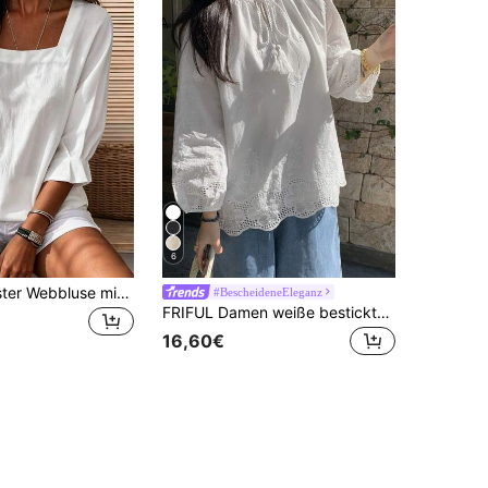
6
Damen Polyester Webbluse mit quadratischem Ausschnitt, normale Länge, 3/4 Ärmel, Schlitzdesign, nicht dehnbarer Stoff, Weiß
#BescheideneEleganz
FRIFUL Damen weiße bestickte Bluse mit Schleife am Kragen und Rüschen-Detail, Frühling/Sommer Langarm-Top, dünne Kleidung
16,60€