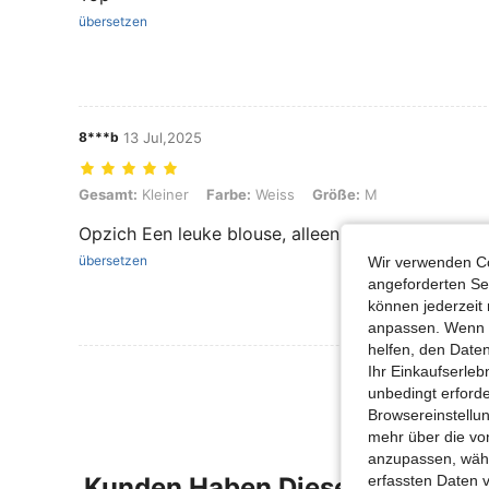
übersetzen
8***b
13 Jul,2025
Gesamt: Kleiner, Farbe: Weiss, Größe: M
Gesamt:
Kleiner
Farbe:
Weiss
Größe:
M
Opzich Een leuke blouse, alleen heel jammer dat d
übersetzen
Wir verwenden Co
angeforderten Ser
können jederzeit 
anpassen. Wenn Si
helfen, den Date
Ihr Einkaufserle
unbedingt erford
Browsereinstellun
mehr über die vo
anzupassen, wähle
Kunden Haben Diese Artikel A
erfassten Daten 