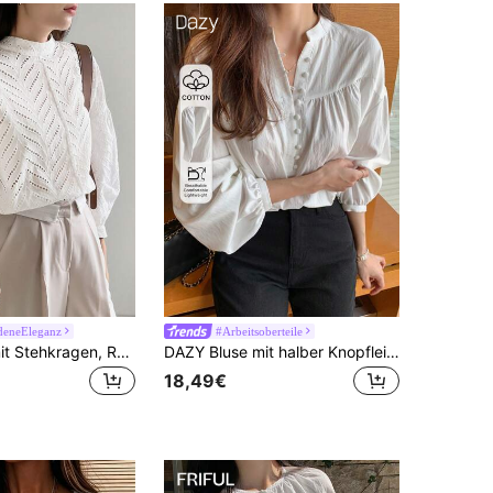
deneEleganz
#Arbeitsoberteile
DAZY Bluse mit Stehkragen, Raglanärmeln und Lochstickerei, Langarmshirt
DAZY Bluse mit halber Knopfleiste und Drop Shoulder, Langarm-Oberteil für den Herbst
18,49€