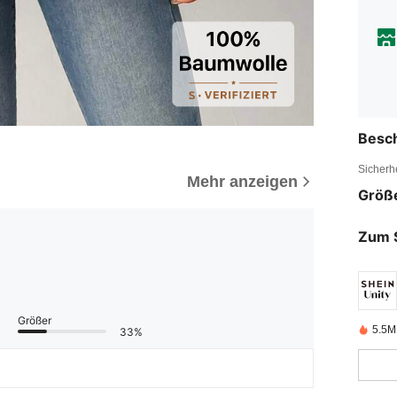
Besc
Sicherh
Mehr anzeigen
Größ
Zum 
Größer
5.5M 
33%