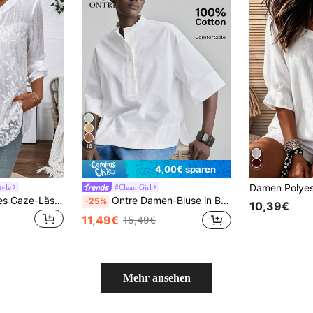
16
4,00€ sparen
tyle
#Clean Girl
Breezaya Besticktes Gaze-Lässig-Loses Langarmhemd
Ontre Damen-Bluse in Beige aus bequemem, hautfreundlichem Popeline, Rundhalsausschnitt, Drop-Shoulder, kurze Ärmel, lockerer Schnitt, vorne kurz, hinten lang, moderner urbaner Business-Lässig-Stil für Büro, Old Money Style, hochwertig, dezent, für Pendeln, Flughafen und Kreuzfahrt, elegant für Hochzeitsgäste im Nahen Osten, minimalistisch, luxuriöse Textur, Basic-Bluse für Damen
-25%
10,39€
11,49€
15,49€
Mehr ansehen