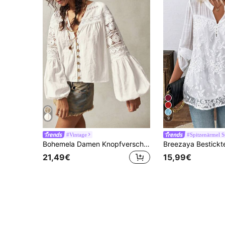
9
#Vintage
#Spitzenärmel S
Bohemela Damen Knopfverschluss Langarm Lässig Loose Bluse Hemd, geeignet für Urlaubsreisen
21,49€
15,99€