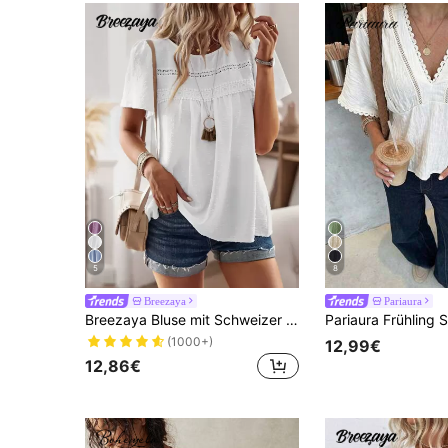
5
8
Breezaya
Pariaura
Breezaya Bluse mit Schweizer Punkten und Schmetterlingsärmeln, Kurzarm Oberteil
(1000+)
12,99€
12,86€