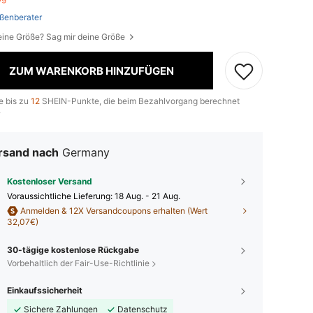
ßenberater
eine Größe? Sag mir deine Größe
ZUM WARENKORB HINZUFÜGEN
e bis zu
12
SHEIN-Punkte, die beim Bezahlvorgang berechnet
.
rsand nach
Germany
Kostenloser Versand
Voraussichtliche Lieferung:
18 Aug. - 21 Aug.
Anmelden & 12X Versandcoupons erhalten (Wert
32,07€)
30-tägige kostenlose Rückgabe
Vorbehaltlich der Fair-Use-Richtlinie
Einkaufssicherheit
Sichere Zahlungen
Datenschutz