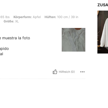
ZUSA
rform: Apfel, Hüften: 100 cm / 39 in, Taille: 100 cm / 39 in, Brust: 100 cm / 39 in
165 lbs
Körperform:
Apfel
Hüften:
100 cm / 39 in
Größe:
XL
e muestra la foto
upido
al
Hilfreich (0)