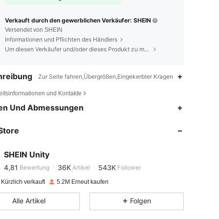
Verkauft durch den gewerblichen Verkäufer: SHEIN
Versendet von SHEIN
Informationen und Pflichten des Händlers
Um diesen Verkäufer und/oder dieses Produkt zu melden
hreibung
Zur Seite fahren,Übergrößen,Eingekerbter Kragen
eitsinformationen und Kontakte
4,81
36K
543K
en Und Abmessungen
Store
4,81
36K
543K
SHEIN Unity
4,81
36K
543K
Bewertung
Artikel
Follower
s***n
bezahlt
Vor 1 Tag
Kürzlich verkauft
5.2M Erneut kaufen
4,81
36K
543K
Alle Artikel
Folgen