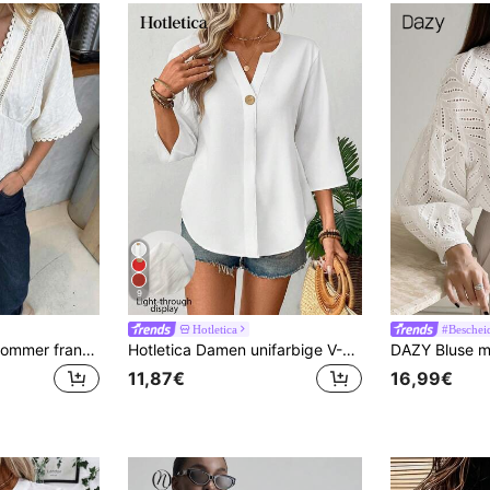
9
Hotletica
#Beschei
Pariaura Frühling Sommer französische schwarze Spitzenbesatz Bluse, V-Ausschnitt Cutout Taille Kurzarm strukturierte Peplum Top
Hotletica Damen unifarbige V-Ausschnitt Knopfleiste Lässig & Pendler Minimalist Bluse
11,87€
16,99€