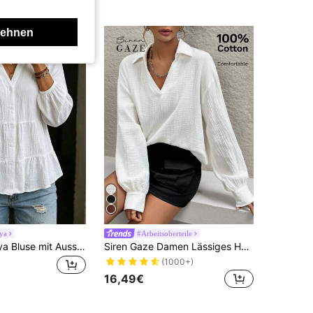
lehnen
ya
#Arbeitsoberteile
SHEIN Holidaya Bluse mit Ausschnitt, Ballonärmeln, Rüschensaum und Peplum
Siren Gaze Damen Lässiges Hemd mit umgeschlagenem Kragen und halber Knopfleiste, Langarm-Oberteil
(1000+)
16,49€