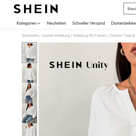
Brau
Use up 
Kategorien
Neuheiten
Schneller Versand
Damenbeklei
Startseite
Damen Kleidung
Kleidung für Frauen
Damen Tops & B
/
/
/