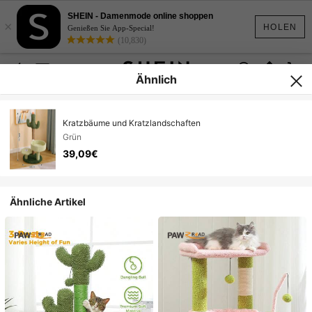
SHEIN - Damenmode online shoppen
×
HOLEN
Genießen Sie App-Special!
(10,830)
Ähnlich
Kratzbäume und Kratzlandschaften
Grün
39,09€
Ähnliche Artikel