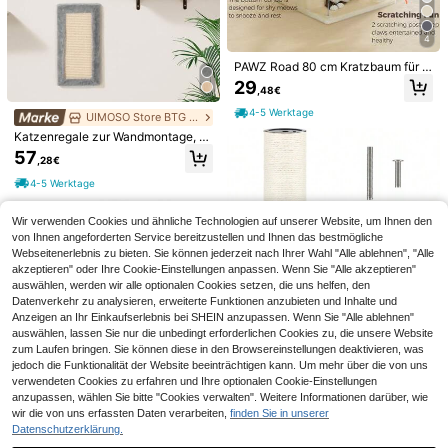
4
PAWZ Road 80 cm Kratzbaum für H
auskatzen, Katzenturm für Hauskat
29
,48€
zen mit 2 großen Katzenhäusern, K
ratzbäumen und Katzenstange
4-5 Werktage
UIMOSO Store BTG EU
Kratzbaum, 85 cm hoch, Kratzsäul
e, 13 cm Dicker, Katzenbaum, Kratz
Katzenregale zur Wandmontage, K
21
LOAKEKEL Großer, mehrstufiger Kat
,93€
für mittelgroße und große Katzen, Si
atzenwandregale und Sitzstangen
zenbaum, 180 cm hoch, mit sisalbe
57
50
sal, mit Plüschball und Glocke, tinte
,28€
,91€
mit Sprungbrettern, Hängematte, S
zogenen Kratzstämmen, Höhle, Hä
4-5 Werktage
nschwarz
ofa, Katzenbaum & Katzengriff, Kat
ngematte, Spielball und erweiterter
4-5 Werktage
Vsl. 3 Werktage
zenmöbel und Regale bis zu 18 kg
Plattform zum Spielen und Schlafe
zum Schlafen, Spielen, Klettern, 6e
n, Dunkelgrau, ETPT18DG, Mutterta
r-Set
gsgeschenk für Mama, Tolles Vatert
Wir verwenden Cookies und ähnliche Technologien auf unserer Website, um Ihnen den
agsgeschenk für Papa
von Ihnen angeforderten Service bereitzustellen und Ihnen das bestmögliche
Webseitenerlebnis zu bieten. Sie können jederzeit nach Ihrer Wahl "Alle ablehnen", "Alle
akzeptieren" oder Ihre Cookie-Einstellungen anpassen. Wenn Sie "Alle akzeptieren"
auswählen, werden wir alle optionalen Cookies setzen, die uns helfen, den
Datenverkehr zu analysieren, erweiterte Funktionen anzubieten und Inhalte und
Anzeigen an Ihr Einkaufserlebnis bei SHEIN anzupassen. Wenn Sie "Alle ablehnen"
auswählen, lassen Sie nur die unbedingt erforderlichen Cookies zu, die unsere Website
zum Laufen bringen. Sie können diese in den Browsereinstellungen deaktivieren, was
1 Ersatz Kratzbaumstamm M8, 15.5
jedoch die Funktionalität der Website beeinträchtigen kann. Um mehr über die von uns
X 3 Zoll natürlicher Sisalkratzbaum
26 übrig
verwendeten Cookies zu erfahren und Ihre optionalen Cookie-Einstellungen
stamm Ersatz, Kratzbaumstamm Er
12
satz für Kratzbaum Katzenturm Kra
anzupassen, wählen Sie bitte "Cookies verwalten". Weitere Informationen darüber, wie
,58€
tzfurniture Zubehör
wir die von uns erfassten Daten verarbeiten,
finden Sie in unserer
Datenschutzerklärung.
HaluPeit Kratzbaum groß, 170 cm h