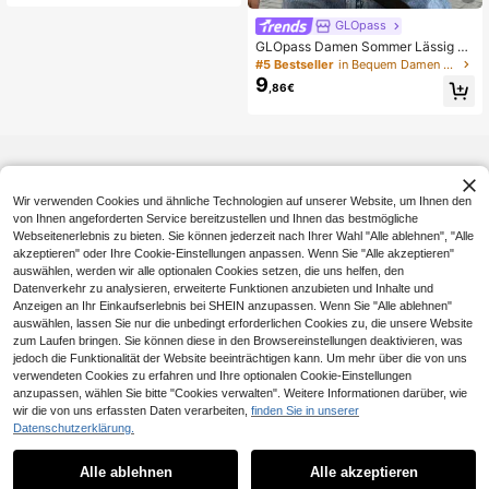
k
GLOpass
GLOpass Damen Sommer Lässig Pe
ndeln Minimalistisch Einfarbig Tiefe
#5 Bestseller
in Bequem Damen Oberteile
r V-Ausschnitt Locker Plissiert Figur
9
,86€
betont Kurzes Top Weiß, Schick & E
legant
Wir verwenden Cookies und ähnliche Technologien auf unserer Website, um Ihnen den
von Ihnen angeforderten Service bereitzustellen und Ihnen das bestmögliche
Webseitenerlebnis zu bieten. Sie können jederzeit nach Ihrer Wahl "Alle ablehnen", "Alle
akzeptieren" oder Ihre Cookie-Einstellungen anpassen. Wenn Sie "Alle akzeptieren"
auswählen, werden wir alle optionalen Cookies setzen, die uns helfen, den
Datenverkehr zu analysieren, erweiterte Funktionen anzubieten und Inhalte und
Anzeigen an Ihr Einkaufserlebnis bei SHEIN anzupassen. Wenn Sie "Alle ablehnen"
auswählen, lassen Sie nur die unbedingt erforderlichen Cookies zu, die unsere Website
zum Laufen bringen. Sie können diese in den Browsereinstellungen deaktivieren, was
jedoch die Funktionalität der Website beeinträchtigen kann. Um mehr über die von uns
verwendeten Cookies zu erfahren und Ihre optionalen Cookie-Einstellungen
anzupassen, wählen Sie bitte "Cookies verwalten". Weitere Informationen darüber, wie
wir die von uns erfassten Daten verarbeiten,
finden Sie in unserer
Datenschutzerklärung.
Alle ablehnen
Alle akzeptieren