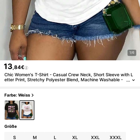
1/6
13
,84€
Chic Women's T-Shirt - Casual Crew Neck, Short Sleeve with L
etter Print, Stretchy Polyester Blend, Machine Washable -
Perfect for Spring/Summer/Fall Tee For adult, Men, Women,
Teen, Teenager, adolescent, Youth
Farbe: Weiss
Größe
S
M
L
XL
XXL
XXXL