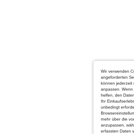
Wir verwenden Co
angeforderten Ser
können jederzeit 
anpassen. Wenn Si
helfen, den Date
Ihr Einkaufserle
unbedingt erford
Browsereinstellun
mehr über die vo
anzupassen, wähle
erfassten Daten 