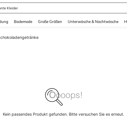
ante Kleider
and down arrow keys to navigate search Zuletzt gesucht and Suche und Finde. Pr
dung
Bademode
Große Größen
Unterwäsche & Nachtwäsche
H
chokoladengetränke
Kein passendes Produkt gefunden. Bitte versuchen Sie es erneut.