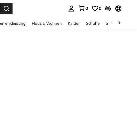
0
0
ess Enter to select.
errenkleidung
Haus & Wohnen
Kinder
Schuhe
Schmuck & Acces