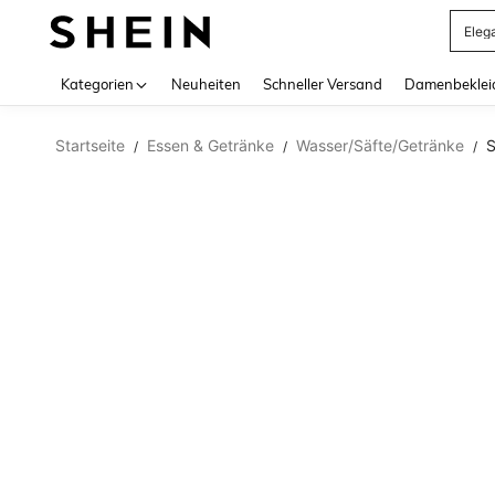
Eleg
Use up 
Kategorien
Neuheiten
Schneller Versand
Damenbeklei
Startseite
Essen & Getränke
Wasser/Säfte/Getränke
S
/
/
/