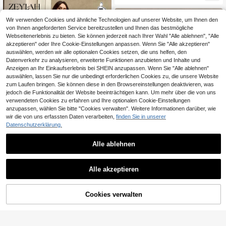
age-Stickerei, Jacquard-Patchwor
k, weißer Spitze, tailliert, figurschm
eichelnd, elegant, mit kurzen Ärmel
Wir verwenden Cookies und ähnliche Technologien auf unserer Website, um Ihnen den
n, lang, geeignet für Alltag, lässig, D
von Ihnen angeforderten Service bereitzustellen und Ihnen das bestmögliche
ates, Reisen und Fotografie
Webseitenerlebnis zu bieten. Sie können jederzeit nach Ihrer Wahl "Alle ablehnen", "Alle
akzeptieren" oder Ihre Cookie-Einstellungen anpassen. Wenn Sie "Alle akzeptieren"
auswählen, werden wir alle optionalen Cookies setzen, die uns helfen, den
Datenverkehr zu analysieren, erweiterte Funktionen anzubieten und Inhalte und
Anzeigen an Ihr Einkaufserlebnis bei SHEIN anzupassen. Wenn Sie "Alle ablehnen"
auswählen, lassen Sie nur die unbedingt erforderlichen Cookies zu, die unsere Website
zum Laufen bringen. Sie können diese in den Browsereinstellungen deaktivieren, was
jedoch die Funktionalität der Website beeinträchtigen kann. Um mehr über die von uns
verwendeten Cookies zu erfahren und Ihre optionalen Cookie-Einstellungen
anzupassen, wählen Sie bitte "Cookies verwalten". Weitere Informationen darüber, wie
wir die von uns erfassten Daten verarbeiten,
finden Sie in unserer
Datenschutzerklärung.
Alle ablehnen
0,27€ sparen
ZEYLAH
ZEYLAH Damen Große Größen Blu
Radiana
men Muster Geraffter Kragen Mode
58
Alle akzeptieren
Radiana Große Größen Gestreiftes
,99€
Party Kleid
Kurzarm-Kurzkleid mit Knopfleiste,
27
,22€
27,49€
Minimalistisches Lässig, Mini-Kleid
er für Frauen Elegant, Geeignet für
ZUM WARENKORB
Cookies verwalten
JETZT EINKAUFEN
Urban, Sexy Office Siren Coquettis
HINZUFÜGEN
h, Vielseitig, Kreuzfahrtkleidung, Pe
ndeln, Business, Retro, Vintage, Par
ty, Resort, Ausflug, Old Money, Reic