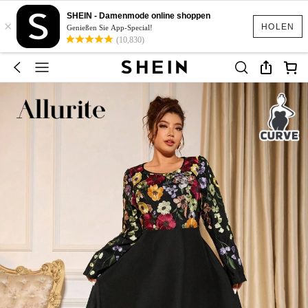
SHEIN - Damenmode online shoppen
×
HOLEN
Genießen Sie App-Special!
(10,830)