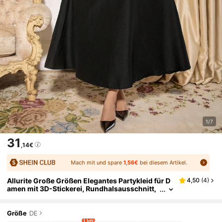
1/7
31
,14€
Mach mit und spare
1,56€
bei diesem Artikel.
Allurite Große Größen Elegantes Partykleid für D
4,50
(
4
)
amen mit 3D-Stickerei, Rundhalsausschnitt,
Langarm, A-Linie, früher Herbst
Größe
DE
1 left