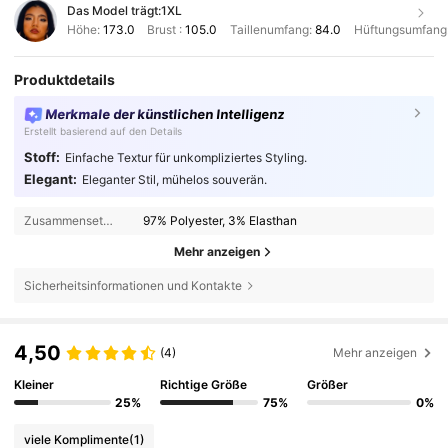
Das Model trägt:
1XL
Höhe:
173.0
Brust :
105.0
Taillenumfang:
84.0
Hüftungsumfang
Produktdetails
Merkmale der künstlichen Intelligenz
Erstellt basierend auf den Details
Stoff:
Einfache Textur für unkompliziertes Styling.
Elegant:
Eleganter Stil, mühelos souverän.
Zusammensetzung:
97% Polyester, 3% Elasthan
Mehr anzeigen
Sicherheitsinformationen und Kontakte
4,50
(4)
Mehr anzeigen
Kleiner
Richtige Größe
Größer
25%
75%
0%
viele Komplimente
(1)