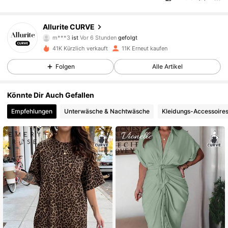
13K Follower
4,81
Allurite CURVE
m***3
ist
Vor 6 Stunden
gefolgt
t***y
ist am Durchsuchen
41K Kürzlich verkauft
11K Erneut kaufen
13K Follower
4,81
Folgen
Alle Artikel
13K Follower
4,81
Könnte Dir Auch Gefallen
Empfehlungen
Unterwäsche & Nachtwäsche
Kleidungs-Accessoire
13K Follower
4,81
13K Follower
4,81
13K Follower
4,81
13K Follower
4,81