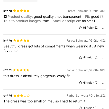
k***n
Farbe: Schwarz / Größe: 3XL
Product quality:
good
quality
,
not
transparent
Fit:
good
fit
True to product images:
true
Smell description:
no
smell
Hilfreich
(2)
k***e
Farbe: Schwarz / Größe: 4XL
Beautiful
dress
got
lots
of
compliments
when
wearing
it
.
A
new
favourite
Hilfreich
(0)
n***1
Farbe: Schwarz / Größe: 0XL
this
dress
is
absolutely
gorgeous
lovely
fit
Hilfreich
(0)
s***9
Farbe: Schwarz / Größe: 2XL
The
dress
was
too
small
on
me
,
so
I
had
to
return
it
.
Hilfreich
(0)