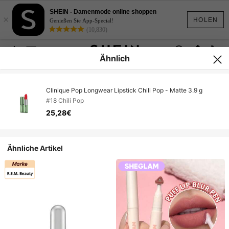
SHEIN - Damenmode online shoppen
×
HOLEN
Genießen Sie App-Special!
(10,830)
Ähnlich
Clinique Pop Longwear Lipstick Chili Pop - Matte 3.9 g
#18 Chili Pop
25,28€
Ähnliche Artikel