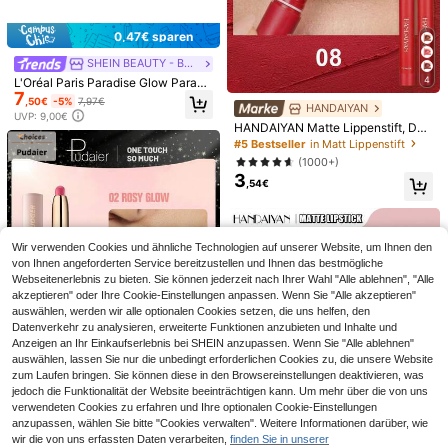
Misslyn 1 Stück Lippenöl mit Volum
en-Effekt, hochglänzendes, nicht kl
7 übrig
0,47€ sparen
ebendes, feuchtigkeitsspendendes
6
,67€
-6%
7,12€
Lippenöl, funkelnder Glitzer-Glow L
SHEIN BEAUTY - BRANDS
ippenpflege & Lippen-Plumper, kräf
4
tiges, leichtes, hydratisierendes Lip
L'Oréal Paris Paradise Glow Paradi
Wet n Wild
7
pen-Make-up für den täglichen Ge
se Lipstick 101 Nectarine 4 g – Lips
,50€
-5%
7,97€
Wet N Wild Mega Last Lippenstift mi
HANDAIYAN
brauch, Party & Reisen, Sommer &
tick, High Shine, For Women, Necta
UVP: 9,00€
t hohem Glanz Raining Rubies 3,3g
6 übrig
Urlaubs-Looks, Abschlussgeschen
rine, Suitable For Daily Makeup Ro
HANDAIYAN Matte Lippenstift, Dua
- Murumuru-Butter, langanhaltend
10
k
utine
l-Use Glatter Lippenstift & Lippenst
#5 Bestseller
in Matt Lippenstift
,32€
ift, Lippenstift, Smudge-Proof, Lang
(1000+)
anhaltend, 1g, Geeignet für Y2K Mo
3
destil, Perfekt als Geschenk zum G
,54€
eburtstag/Valentinstag/Muttertag,
Karnevalsparty Essential, Beste Far
bwahl
Wir verwenden Cookies und ähnliche Technologien auf unserer Website, um Ihnen den
von Ihnen angeforderten Service bereitzustellen und Ihnen das bestmögliche
Webseitenerlebnis zu bieten. Sie können jederzeit nach Ihrer Wahl "Alle ablehnen", "Alle
akzeptieren" oder Ihre Cookie-Einstellungen anpassen. Wenn Sie "Alle akzeptieren"
auswählen, werden wir alle optionalen Cookies setzen, die uns helfen, den
Datenverkehr zu analysieren, erweiterte Funktionen anzubieten und Inhalte und
Anzeigen an Ihr Einkaufserlebnis bei SHEIN anzupassen. Wenn Sie "Alle ablehnen"
4
auswählen, lassen Sie nur die unbedingt erforderlichen Cookies zu, die unsere Website
zum Laufen bringen. Sie können diese in den Browsereinstellungen deaktivieren, was
Charmglow Beauty
jedoch die Funktionalität der Website beeinträchtigen kann. Um mehr über die von uns
8
Peripera K-Beauty Ink Mood Glowy
verwendeten Cookies zu erfahren und Ihre optionalen Cookie-Einstellungen
Tint, Water Bare Tint, Mirror Watery
1 übrig
6
anzupassen, wählen Sie bitte "Cookies verwalten". Weitere Informationen darüber, wie
Pudaier
Lip Gloss, Glass Lip Gloss, Plumpin
11
wir die von uns erfassten Daten verarbeiten,
finden Sie in unserer
,30€
g, natürlich feuchtigkeitsspendend,
Pudaier 2-in-1 Matt Lippenstift & Gl