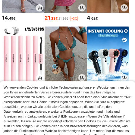
14
21
4
,49€
,23€
,62€
21,99€
-3%
3
12
2
Wir verwenden Cookies und ähnliche Technologien auf unserer Website, um Ihnen den
,64€
,84€
,77€
3,65€
von Ihnen angeforderten Service bereitzustellen und Ihnen das bestmögliche
Webseitenerlebnis zu bieten. Sie können jederzeit nach Ihrer Wahl "Alle ablehnen", "Alle
akzeptieren" oder Ihre Cookie-Einstellungen anpassen. Wenn Sie "Alle akzeptieren"
auswählen, werden wir alle optionalen Cookies setzen, die uns helfen, den
Datenverkehr zu analysieren, erweiterte Funktionen anzubieten und Inhalte und
Anzeigen an Ihr Einkaufserlebnis bei SHEIN anzupassen. Wenn Sie "Alle ablehnen"
auswählen, lassen Sie nur die unbedingt erforderlichen Cookies zu, die unsere Website
zum Laufen bringen. Sie können diese in den Browsereinstellungen deaktivieren, was
jedoch die Funktionalität der Website beeinträchtigen kann. Um mehr über die von uns