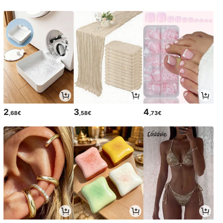
2
3
4
,68€
,58€
,73€