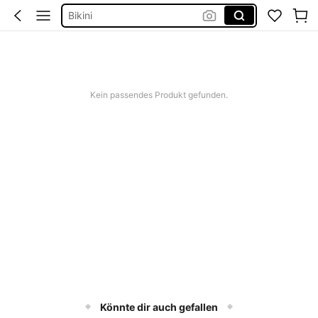
Bikini
Bikini Set Damen
Festival Outfit Damen
Squishies
Kein passendes Produkt gefunden.
Könnte dir auch gefallen