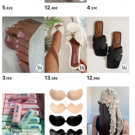
5
12
4
,62€
,49€
,51€
3
13
12
,15€
,38€
,94€