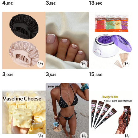
4
3
13
,81€
,18€
,99€
3
3
15
,03€
,54€
,38€