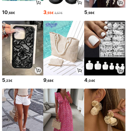
10
3
5
,68€
,55€
,98€
3,57€
5
9
4
,23€
,68€
,04€