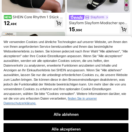
20
SHEIN Core Rhythm 1 Stück R
Slayform
NEW
egular Romper/Cut Out-Design/Bas
12
Slayform Slayform Modischer sportl
,49€
is-Stil/Schwarz & Weiß/Sport-Romp
icher Damen-Bodycon-Jumpsuit mi
15
er/Fitness/Yoga nahtlos
,99€
t Cross-Design und rückenfreiem S
chnitt, Airport-Outfit, komplett
Wir verwenden Cookies und ähnliche Technologien auf unserer Website, um Ihnen den
von Ihnen angeforderten Service bereitzustellen und Ihnen das bestmögliche
Webseitenerlebnis zu bieten. Sie können jederzeit nach Ihrer Wahl "Alle ablehnen", "Alle
akzeptieren" oder Ihre Cookie-Einstellungen anpassen. Wenn Sie "Alle akzeptieren"
auswählen, werden wir alle optionalen Cookies setzen, die uns helfen, den
Datenverkehr zu analysieren, erweiterte Funktionen anzubieten und Inhalte und
Anzeigen an Ihr Einkaufserlebnis bei SHEIN anzupassen. Wenn Sie "Alle ablehnen"
auswählen, lassen Sie nur die unbedingt erforderlichen Cookies zu, die unsere Website
zum Laufen bringen. Sie können diese in den Browsereinstellungen deaktivieren, was
jedoch die Funktionalität der Website beeinträchtigen kann. Um mehr über die von uns
verwendeten Cookies zu erfahren und Ihre optionalen Cookie-Einstellungen
anzupassen, wählen Sie bitte "Cookies verwalten". Weitere Informationen darüber, wie
wir die von uns erfassten Daten verarbeiten,
finden Sie in unserer
Datenschutzerklärung.
6
Alle ablehnen
6
UONNOU Active
UONNOU Pfirsichfarbener Po-liftin
SHEIN Sports Damen Sport-Jumps
Alle akzeptieren
13
g Workout Jumpsuit, U-Ausschnitt
uit mit Reißverschluss
,02€