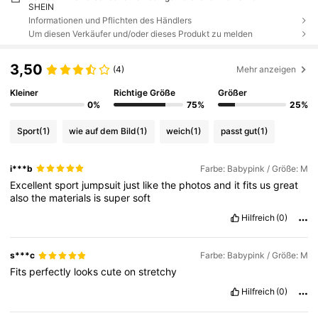
SHEIN
Informationen und Pflichten des Händlers
Um diesen Verkäufer und/oder dieses Produkt zu melden
3,50
(4)
Mehr anzeigen
Kleiner
Richtige Größe
Größer
0%
75%
25%
Sport
(1)
wie auf dem Bild
(1)
weich
(1)
passt gut
(1)
i***b
Farbe: Babypink / Größe: M
Excellent
sport
jumpsuit
just
like
the
photos
and
it
fits
us
great
also
the
materials
is
super
soft
Hilfreich
(0)
s***c
Farbe: Babypink / Größe: M
Fits
perfectly
looks
cute
on
stretchy
Hilfreich
(0)