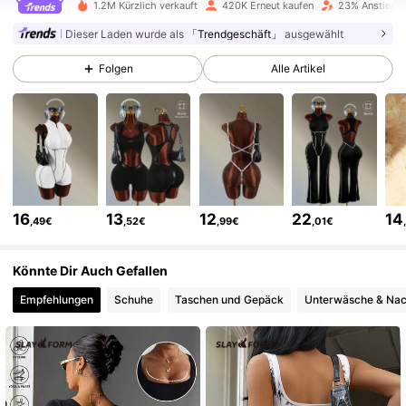
1.2M Kürzlich verkauft
420K Erneut kaufen
23% Anstieg d
614K Follower
4,73
Dieser Laden wurde als
「Trendgeschäft」
ausgewählt
Folgen
Alle Artikel
614K Follower
4,73
614K Follower
4,73
614K Follower
4,73
16
13
12
22
14
,49€
,52€
,99€
,01€
Könnte Dir Auch Gefallen
614K Follower
4,73
Empfehlungen
Schuhe
Taschen und Gepäck
Unterwäsche & Na
614K Follower
4,73
614K Follower
4,73