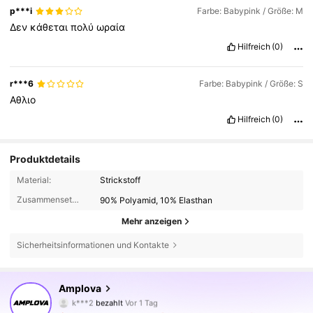
p***i
Farbe: Babypink / Größe: M
Δεν
κάθεται
πολύ
ωραία
Hilfreich
(0)
r***6
Farbe: Babypink / Größe: S
Αθλιο
Hilfreich
(0)
Produktdetails
Material:
Strickstoff
Zusammensetzung:
90% Polyamid, 10% Elasthan
Mehr anzeigen
Sicherheitsinformationen und Kontakte
Amplova
614K Follower
4,73
k***2
bezahlt
Vor 1 Tag
f***5
ist
Vor 4 Stunden
gefolgt