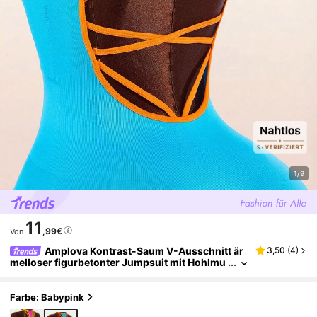
1/9
11
,99€
Von
Amplova Kontrast-Saum V-Ausschnitt är
3,50
(
4
)
melloser figurbetonter Jumpsuit mit Hohlmu
ster
Farbe: Babypink