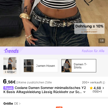
1/8
Damen T-
Damen Hosen
ausverkauft
Shirts
2
Artiklar
6
,56€
Keine zusätzlichen Zölle
200+ verkauft
Coolane Damen Sommer minimalistisches Y2
4,68
K Basis Alltagskleidung Lässig Rückkehr zur Sc
(100+)
hule Streetwear dehnbares weißes loses geraff
tes Crop Top
Größe
DE
3 left