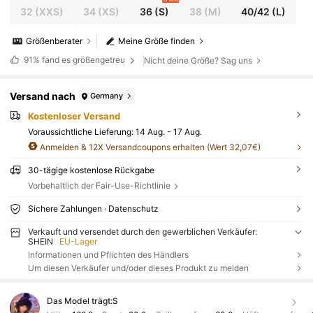
32
(XXS)
34
(XS)
36
(S)
38
(M)
40/42
(L)
Größenberater
Meine Größe finden
91%
fand es größengetreu
Nicht deine Größe? Sag uns
Versand nach
Germany
Kostenloser Versand
Voraussichtliche Lieferung:
14 Aug. - 17 Aug.
Anmelden & 12X Versandcoupons erhalten (Wert 32,07€)
30-tägige kostenlose Rückgabe
Vorbehaltlich der Fair-Use-Richtlinie
Sichere Zahlungen · Datenschutz
Verkauft und versendet durch den gewerblichen Verkäufer:
SHEIN
EU-Lager
Informationen und Pflichten des Händlers
Um diesen Verkäufer und/oder dieses Produkt zu melden
Das Model trägt:
S