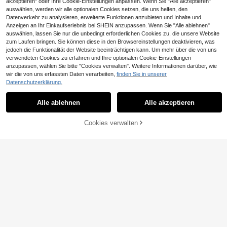
akzeptieren" oder Ihre Cookie-Einstellungen anpassen. Wenn Sie "Alle akzeptieren"
auswählen, werden wir alle optionalen Cookies setzen, die uns helfen, den
Datenverkehr zu analysieren, erweiterte Funktionen anzubieten und Inhalte und
Anzeigen an Ihr Einkaufserlebnis bei SHEIN anzupassen. Wenn Sie "Alle ablehnen"
auswählen, lassen Sie nur die unbedingt erforderlichen Cookies zu, die unsere Website
zum Laufen bringen. Sie können diese in den Browsereinstellungen deaktivieren, was
jedoch die Funktionalität der Website beeinträchtigen kann. Um mehr über die von uns
verwendeten Cookies zu erfahren und Ihre optionalen Cookie-Einstellungen
7
anzupassen, wählen Sie bitte "Cookies verwalten". Weitere Informationen darüber, wie
9
wir die von uns erfassten Daten verarbeiten,
finden Sie in unserer
#Koreanischer Stil
Datenschutzerklärung.
Coolane
Coolane Damen gestreiftes kurzes
T-Shirt mit Dropped Shoulder
8
Coolane Damen Sommer minimalist
,99€
Alle ablehnen
Alle akzeptieren
isches Y2K Basis Alltagskleidung lä
8
,99€
ssig Rückkehr zur Schule Streetwe
ar dehnbares weißes loses geraffte
ZUM WARENKORB
Cookies verwalten
JETZT EINKAUFEN
s Crop Kontrast Spitzen T-Shirt
HINZUFÜGEN