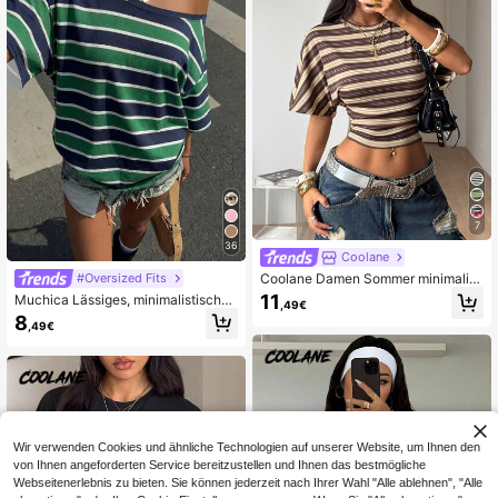
gehen, Date, Geburtstagsparty, Tref
fen, Landhausstil, minimalistisch, lu
xuriös, Kirche, besondere Anlässe,
Hochzeitsgast
7
36
Coolane
#Oversized Fits
Coolane Damen Sommer minimalist
isches Y2K Basis Alltagskleidung L
11
Muchica Lässiges, minimalistisches
,49€
ässig Streetwear dehnbares weißes
Loose-Fit T-Shirt mit Allover-Muste
8
loses gerafftes Crop Top
,49€
r für Damen, Off-shoulder und kurz
en Ärmeln
Wir verwenden Cookies und ähnliche Technologien auf unserer Website, um Ihnen den
von Ihnen angeforderten Service bereitzustellen und Ihnen das bestmögliche
Webseitenerlebnis zu bieten. Sie können jederzeit nach Ihrer Wahl "Alle ablehnen", "Alle