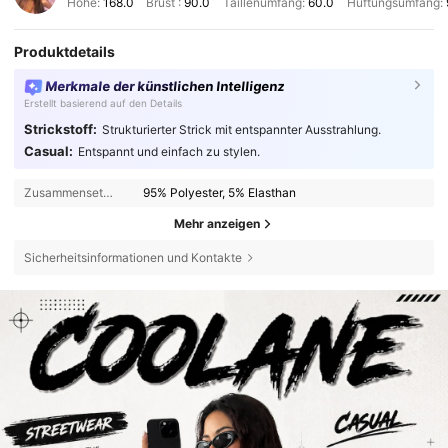
Höhe:
168.0
Brust :
90.0
Taillenumfang:
60.0
Hüftungsumfang:
Produktdetails
Merkmale der künstlichen Intelligenz
Erstellt basierend auf den Details
Strickstoff:
Strukturierter Strick mit entspannter Ausstrahlung.
Casual:
Entspannt und einfach zu stylen.
Zusammensetzung:
95% Polyester, 5% Elasthan
Mehr anzeigen
Sicherheitsinformationen und Kontakte