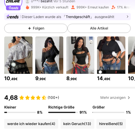
r***h
ist
Vor 4 Stunden
gefolgt
999K+ Kürzlich verkauft
999K+ Erneut kaufen
17% Anstieg
946K Follower
4,84
Dieser Laden wurde als
「Trendgeschäft」
ausgewählt
Folgen
Alle Artikel
946K Follower
4,84
946K Follower
4,84
946K Follower
4,84
10
9
8
14
10
,49€
,99€
,99€
,49€
946K Follower
4,84
4,68
(100+)
Mehr anzeigen
Kleiner
Richtige Größe
Größer
946K Follower
4,84
8%
91%
1%
werde ich wieder kaufen
(4)
kein Geruch
(13)
hinreißend
(5)
946K Follower
4,84