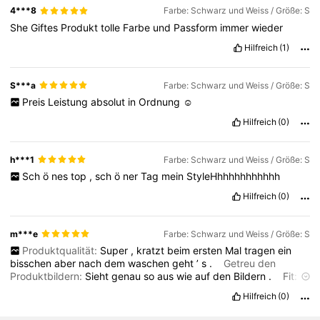
4***8
Farbe: Schwarz und Weiss / Größe: S
She
Giftes
Produkt
tolle
Farbe
und
Passform
immer
wieder
946K Follower
4,84
Hilfreich
(1)
S***a
Farbe: Schwarz und Weiss / Größe: S
946K Follower
4,84
Preis
Leistung
absolut
in
Ordnung
☺️
Hilfreich
(0)
946K Follower
4,84
h***1
Farbe: Schwarz und Weiss / Größe: S
Sch
ö
nes
top
,
sch
ö
ner
Tag
mein
StyleHhhhhhhhhhhh
Hilfreich
(0)
m***e
Farbe: Schwarz und Weiss / Größe: S
Produktqualität:
Super
,
kratzt
beim
ersten
Mal
tragen
ein
bisschen
aber
nach
dem
waschen
geht
’
s
.
Getreu den
Produktbildern:
Sieht
genau
so
aus
wie
auf
den
Bildern
.
Fit:
Unten
ein
bisschen
zu
eng
aber
sonst
geht
’
s
.
Hilfreich
(0)