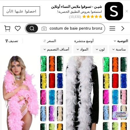
فستان يخفي الكرش
شيـن - تسوقوا ملابس النساء أونلاين
×
boa para niña
احصلوا عليها الآن
استمتعوا بعروض التطبيق الحصرية!
(10,830)
paarse boa
costum de baie pentru bronz
motf
التوصية
أوسع منتشرة
السعر
تصنيف
فستان يخفي الكرش
مناسبة
لون
المواد
أصناف التصميم
boa para niña