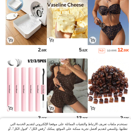
2
5
12
.68€
.62€
.55€
%3-
12.99€
3
13
2
.65€
.36€
.58€
نستخدم ملفات تعريف الارتباط والتقنيات المماثلة على موقعنا الإلكتروني لتقديم الخدمة التي
تطلبها، وللسعي لتقديم أفضل تجربة ممكنة على الموقع. يمكنك "رفض الكل"، "قبول الكل"، أو