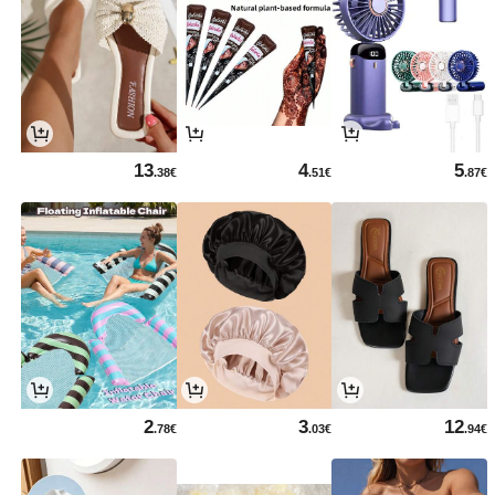
13
4
5
.38€
.51€
.87€
2
3
12
.78€
.03€
.94€