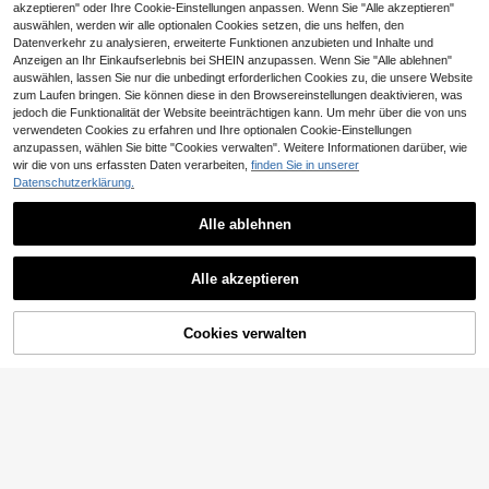
eutscher Text: Heute mochte ich w
akzeptieren" oder Ihre Cookie-Einstellungen anpassen. Wenn Sie "Alle akzeptieren"
as mit Menschen machen - Niedlic
auswählen, werden wir alle optionalen Cookies setzen, die uns helfen, den
he Eulen-Grafik mit Herzen & deuts
Datenverkehr zu analysieren, erweiterte Funktionen anzubieten und Inhalte und
chem Text - Maschinenwaschbares
Anzeigen an Ihr Einkaufserlebnis bei SHEIN anzupassen. Wenn Sie "Alle ablehnen"
Freizeit-Outfit
auswählen, lassen Sie nur die unbedingt erforderlichen Cookies zu, die unsere Website
zum Laufen bringen. Sie können diese in den Browsereinstellungen deaktivieren, was
jedoch die Funktionalität der Website beeinträchtigen kann. Um mehr über die von uns
verwendeten Cookies zu erfahren und Ihre optionalen Cookie-Einstellungen
anzupassen, wählen Sie bitte "Cookies verwalten". Weitere Informationen darüber, wie
wir die von uns erfassten Daten verarbeiten,
finden Sie in unserer
20
Datenschutzerklärung.
Sport MetroGents
Alle ablehnen
Sport MetroGents Herren Spin
NEW
0,06€ sparen
nen-Muster Lässig Alltag Reise Spo
9
,99€
rt T-Shirt
Herren-T-Shirt "I Love Big Biceps"
Alle akzeptieren
– 100% Muskelshirt mit Bizeps- und
12
,67€
12,73€
Herzmuskel-Aufdruck, Größen S-X
XXL, weiches, atmungsaktives Wor
kout-T-Shirt für Bodybuilding, lässi
ZUM WARENKORB
Cookies verwalten
JETZT EINKAUFEN
ge Fitnesskleidung & Bizeps-Gesch
HINZUFÜGEN
enk für Männer – Ganzjahres-Passf
orm, Kurzarm, Rundhals