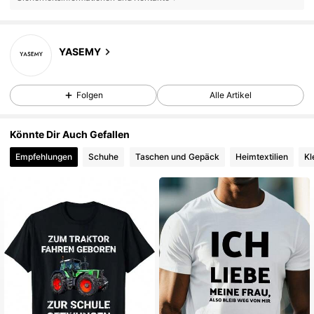
YASEMY
Folgen
Alle Artikel
Könnte Dir Auch Gefallen
Empfehlungen
Schuhe
Taschen und Gepäck
Heimtextilien
Kl