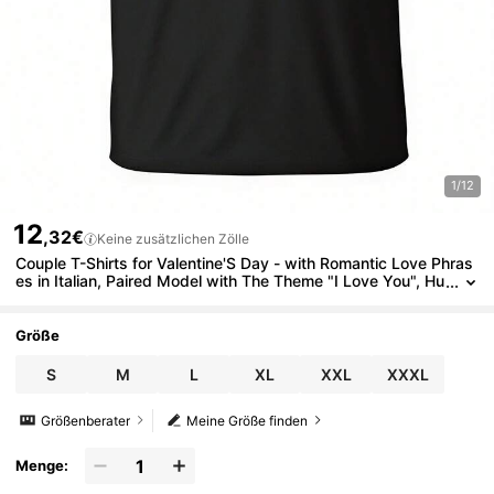
1/12
12
,32€
Keine zusätzlichen Zölle
Couple T-Shirts for Valentine'S Day - with Romantic Love Phras
es in Italian, Paired Model with The Theme "I Love You", Hu
ndreds of Models Available, Exclusive for Couples Plus Siz
e
Größe
S
M
L
XL
XXL
XXXL
Größenberater
Meine Größe finden
Menge: