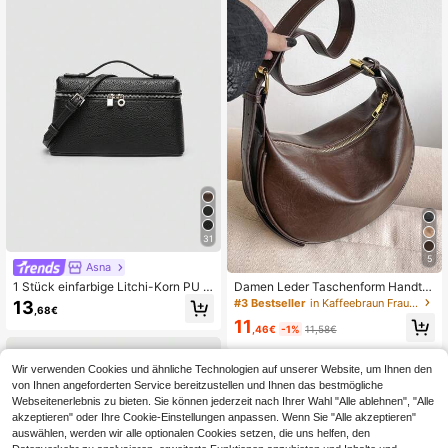
31
5
Asna
1 Stück einfarbige Litchi-Korn PU q
Damen Leder Taschenform Handta
uadratische Schultertasche, klein, g
sche, PU Leder einfarbige Sattel U
#3 Bestseller
in Kaffeebraun Frauen Crossbody
13
,68€
eeignet für tägliche Mode-Kombina
mhängetasche mit verstellbarem Ri
11
tionen, minimalistisch
emen, für täglichen Gebrauch
,46€
-1%
11,58€
Wir verwenden Cookies und ähnliche Technologien auf unserer Website, um Ihnen den
von Ihnen angeforderten Service bereitzustellen und Ihnen das bestmögliche
Webseitenerlebnis zu bieten. Sie können jederzeit nach Ihrer Wahl "Alle ablehnen", "Alle
akzeptieren" oder Ihre Cookie-Einstellungen anpassen. Wenn Sie "Alle akzeptieren"
auswählen, werden wir alle optionalen Cookies setzen, die uns helfen, den