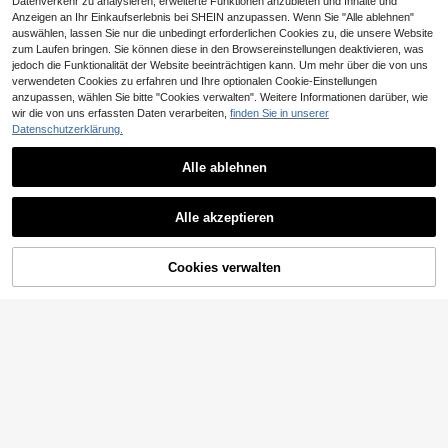
Datenverkehr zu analysieren, erweiterte Funktionen anzubieten und Inhalte und
Anzeigen an Ihr Einkaufserlebnis bei SHEIN anzupassen. Wenn Sie "Alle ablehnen"
auswählen, lassen Sie nur die unbedingt erforderlichen Cookies zu, die unsere Website
zum Laufen bringen. Sie können diese in den Browsereinstellungen deaktivieren, was
jedoch die Funktionalität der Website beeinträchtigen kann. Um mehr über die von uns
verwendeten Cookies zu erfahren und Ihre optionalen Cookie-Einstellungen
anzupassen, wählen Sie bitte "Cookies verwalten". Weitere Informationen darüber, wie
wir die von uns erfassten Daten verarbeiten,
finden Sie in unserer
Datenschutzerklärung.
14
Alle ablehnen
0,09€ sparen
Lässige, leichte Plissee-Umhänget
asche, vielseitige Umhängetasche f
21 übrig
Damen Klappe Kleine Handtasche,
ür Universitätsstudenten, Ausflüge,
Alle akzeptieren
modischer Metallschnallen Dekor Q
11
11
Schule, Pendeln, Japanischer Stil H
,56€
,50€
11,59€
uadratische Tasche, Schulter Umhä
albmond Tasche für Frauen
ngetasche
Cookies verwalten
ZUM WARENKORB HINZUFÜGEN