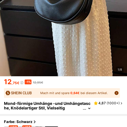
1/8
12
-1%
12,95€
,75€
Mach mit und spare
0,64€
bei diesem Artikel.
Mond-förmige Umhänge -und Umhängetasc
4,87
(
1000+
)
he, Knödelartiger Stil, Vielseitig
Farbe: Schwarz