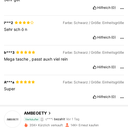
Hilfreich
(0)
l***2
Farbe: Schwarz / Größe: Einheitsgröße
Sehr
sch
ö
n
Hilfreich
(0)
b***3
Farbe: Schwarz / Größe: Einheitsgröße
Mega
tasche
,
passt
auxh
viel
rein
Hilfreich
(0)
A***a
Farbe: Schwarz / Größe: Einheitsgröße
Super
6.8K Follower
4,87
Hilfreich
(0)
AMBEOETY
6.8K Follower
4,87
c***i
bezahlt
Vor 1 Tag
Verkäufer
35K+ Kürzlich verkauft
14K+ Erneut kaufen