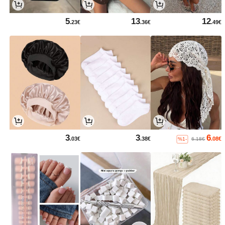
5
13
12
.23€
.36€
.49€
3
3
6
.03€
.38€
.08€
%1-
6.18€