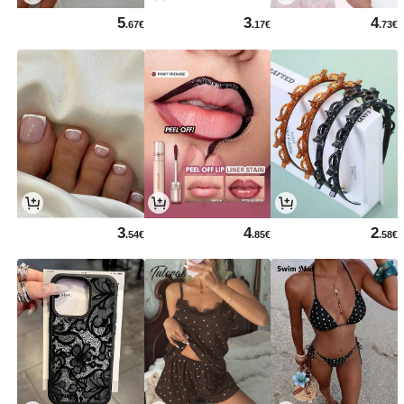
5
3
4
.67€
.17€
.73€
3
4
2
.54€
.85€
.58€