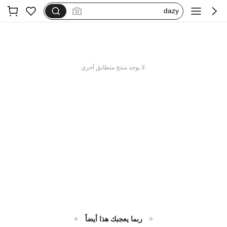
فستان اكمام طويله
بيجامات شتوية مقاس كبير
motf
.لا يوجد منتج متطابق أخرى
ربما يعجبك هذا أيضاً