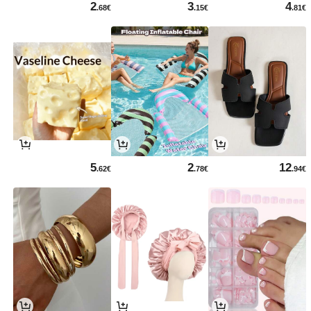
2
3
4
.68€
.15€
.81€
5
2
12
.62€
.78€
.94€