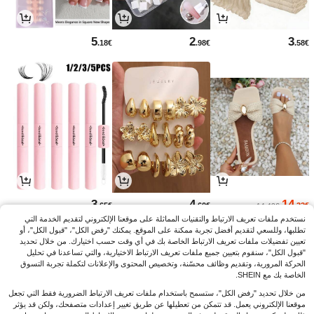
5
2
3
.18€
.98€
.58€
3
4
14
.65€
.60€
.32€
14.42€
نستخدم ملفات تعريف الارتباط والتقنيات المماثلة على موقعنا الإلكتروني لتقديم الخدمة التي
تطلبها، وللسعي لتقديم أفضل تجربة ممكنة على الموقع. يمكنك "رفض الكل"، "قبول الكل"، أو
تعيين تفضيلات ملفات تعريف الارتباط الخاصة بك في أي وقت حسب اختيارك. من خلال تحديد
"قبول الكل"، سنقوم بتعيين جميع ملفات تعريف الارتباط الاختيارية، والتي تساعدنا في تحليل
الحركة المرورية، وتقديم وظائف محسّنة، وتخصيص المحتوى والإعلانات لتكملة تجربة التسوق
الخاصة بك مع SHEIN.
من خلال تحديد "رفض الكل"، ستسمح باستخدام ملفات تعريف الارتباط الضرورية فقط التي تجعل
موقعنا الإلكتروني يعمل. قد تتمكن من تعطيلها عن طريق تغيير إعدادات متصفحك، ولكن قد يؤثر