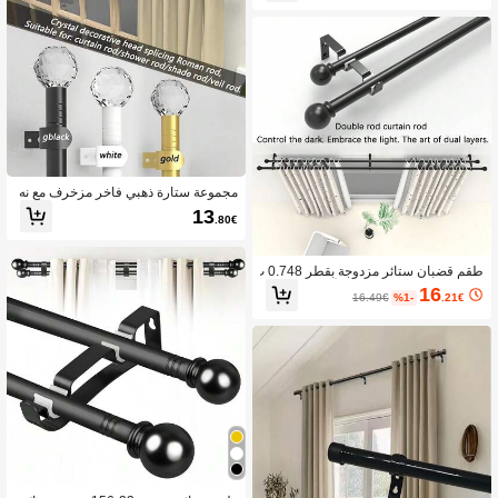
هايات زخرفية كلاسيكية، مثالي لغرفة الن
فة النوم، الحمام، الخزانة والمركبات التر
وم والمطبخ وغرفة المعيشة وغرفة الطعا
فيهية - دليل تركيب سهل، ديكور المنزل
م والحمام والمكتب وغرفة السكن الجامع
> المطبخ والحمام > لوازم ديكور الحمام
ي والشقة المؤجرة.
> أجهزة الحمام والتركيب > ستارة الحما
م
مجموعة ستارة ذهبي فاخر مزخرف مع نه
ايات كريستالية شفافة متعددة الأوجه، 32
13
.80€
-155 بوصة، ستارة فردي قياسي لحزمة و
احدة، قطر 5/8 بوصة، قابل للتعديل للنواف
ذ الصغيرة والكبيرة والأبواب المنزلقة وس
تائر الفناء
طقم قضبان ستائر مزدوجة بقطر 0.748 ب
وصة - 0.63 بوصة، باللون الأسود. يناسب
16
16.49€
%1-
.21€
عرض النافذة من 24 بوصة إلى 137 بوص
ة، ديكور كرة صغيرة مزدوجة كلاسيكي، م
ثبت على الحائط، قضبان ستائر معدنية حد
يدية ذات طبقتين مناسبة للستائر الشفافة
والمعتمة، مناسبة لغرفة النوم والصالة وال
مزرعة والطراز الكلاسيكي الحديث