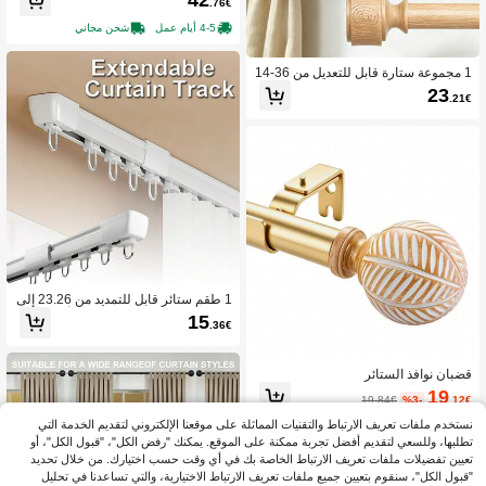
42
.76€
ارة، فاصل للغرفة أو ستارة، شاشة خصو
صية للغرفة المعيشية أو غرفة النوم أو الم
4-5 أيام عمل
شحن مجاني
كتب (أسود - 3 عمودي و 2 أفقي)
1 مجموعة ستارة قابل للتعديل من 36-14
7 بوصة بملمس خشبي مع نهايات أسطواني
23
.21€
ة، ستارة تلسكوبي قوي ومتين، مجموعة
ستائر كاملة لغرفة المعيشة والنوم
1 طقم ستائر قابل للتمديد من 23.26 إلى
59 بوصة للتركيب على الحائط أو السق
15
.36€
ف، مناسب لستائر المسار، جهاز مسار
ستائر السقف القابلة للسحب، ستائر فاص
ل الغرفة، مسار ستائر قابل للتعديل بالكا
قضبان نوافذ الستائر
مل (لا يتطلب تجميع)
19
19.84€
%3-
.12€
نستخدم ملفات تعريف الارتباط والتقنيات المماثلة على موقعنا الإلكتروني لتقديم الخدمة التي
4-5 أيام عمل
تطلبها، وللسعي لتقديم أفضل تجربة ممكنة على الموقع. يمكنك "رفض الكل"، "قبول الكل"، أو
تعيين تفضيلات ملفات تعريف الارتباط الخاصة بك في أي وقت حسب اختيارك. من خلال تحديد
"قبول الكل"، سنقوم بتعيين جميع ملفات تعريف الارتباط الاختيارية، والتي تساعدنا في تحليل