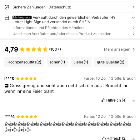
Sichere Zahlungen · Datenschutz
Verkauft durch den gewerblichen Verkäufer: HY
Marketplace
Letter Light Sign und versendet durch SHEIN
Informationen und Pflichten des Händlers
Um diesen Verkäufer und/oder dieses Produkt zu melden
4,79
(100+)
Mehr anzeigen
Hochzeitsoutfits
(2)
schön
(1)
Liebe
(1)
gute Qualität
(2)
l***0
Farbe: 10 Zoll / Größe: Brauch
Gross
genug
und
sieht
auch
echt
sch
ö
n
aus
.
Braucht
ihr
wenn
ihr
eine
Feier
plant
Hilfreich
(4)
f***4
Farbe: 12 Zoll / Größe: Brauch
👍👍👍👍👍👍👍👍👍👍👍👍👍👍👍👍👍👍👍👍👍👍👍👍👍👍👍👍👍
👍👍👍👍👍👍
Hilfreich
(2)