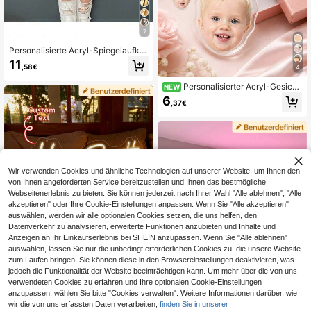
7
Personalisierte Acryl-Spiegelaufkle
ber, Gold/Silber/Schwarz, individuel
11
,58€
4
le Buchstaben-Wandaufkleber, geei
gnet für Schlafzimmer, Wohnzimme
Personalisierter Acryl-Gesicht
NEW
r, Bar, Club, Arbeitszimmer, Party-Hi
sschlüsselanhänger, individueller F
ntergrunddekoration, einzigartige N
6
,37€
oto-Schlüsselanhänger mit Gesche
amens-Wandkunst, Geburtstagsges
nkbox, individueller Porträt-Foto-S
chenk für Familie, Freunde, Muttert
chlüsselanhänger, bestes personali
ag, ästhetisches Zuhause
siertes Geschenk für Männer und Fr
auen
Wir verwenden Cookies und ähnliche Technologien auf unserer Website, um Ihnen den
von Ihnen angeforderten Service bereitzustellen und Ihnen das bestmögliche
Webseitenerlebnis zu bieten. Sie können jederzeit nach Ihrer Wahl "Alle ablehnen", "Alle
5
akzeptieren" oder Ihre Cookie-Einstellungen anpassen. Wenn Sie "Alle akzeptieren"
auswählen, werden wir alle optionalen Cookies setzen, die uns helfen, den
0,31€ sparen
Datenverkehr zu analysieren, erweiterte Funktionen anzubieten und Inhalte und
Anzeigen an Ihr Einkaufserlebnis bei SHEIN anzupassen. Wenn Sie "Alle ablehnen"
Individuelles LED-Neonschild für R
auswählen, lassen Sie nur die unbedingt erforderlichen Cookies zu, die unsere Website
aumdekoration, 5-30 Zoll handgefe
10
zum Laufen bringen. Sie können diese in den Browsereinstellungen deaktivieren, was
,59€
-2%
10,90€
rtigtes personalisiertes Neon-Name
jedoch die Funktionalität der Website beeinträchtigen kann. Um mehr über die von uns
nsschild, Hochzeits-, Valentinstag-,
verwendeten Cookies zu erfahren und Ihre optionalen Cookie-Einstellungen
Weihnachtsgeschenk, Geburtstags
geschenk, LED-Nachtlicht für Schl
anzupassen, wählen Sie bitte "Cookies verwalten". Weitere Informationen darüber, wie
afzimmer und Heimdekoration, Jahr
wir die von uns erfassten Daten verarbeiten,
finden Sie in unserer