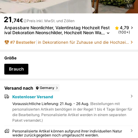
1/11
21
,74€
Preis inkl. MwSt. und Zöllen
Anpassbare Neonlichter, Valentinstag Hochzeit Fest
4,79
ival Dekoration Neonschilder, Hochzeit Neon Wa
(100+)
nddekoration, Neon Namensschilder, individuell
#
7
Bestseller
in Dekorationen für Zuhause und die Hochzeitssaiso
e Hochzeit LED Neonlichter, Mode., RGB Neonlichter
Größe
Brauch
Versand nach
Germany
Kostenloser Versand
Voraussichtliche Lieferung:
21 Aug. - 26 Aug.
(Bestellungen mit
personalisierten Artikeln benötigen in der Regel 1 bis 4 Tage länger für
die Bearbeitung. Personalisierte Artikel werden in einem separaten
Paket versendet.)
Personalisierte Artikel können aufgrund ihrer individuellen Natur
weder zurückgegeben noch umgetauscht werden.