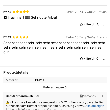
l***2
Farbe: 20 Zoll / Größe: Brauch
Traumhaft
!!!!!
Sehr
gute
Arbeit
Hilfreich
(4)
l***7
Farbe: 10 Zoll / Größe: Brauch
Sehr
sehr
sehr
sehr
sehr
sehr
sehr
sehr
sehr
sehr
sehr
sehr
sehr
sehr
sehr
sehr
sehr
sehr
sehr
sehr
sehr
sehr
sehr
sehr
sehr
sehr
gut
Hilfreich
(0)
Produktdetails
Material:
PMMA
Mehr anzeigen
Benutzerhandbuch PDF
Vorschau
- Maximale Umgebungstemperatur: 40 °C. - Einzigartig, dass der Be
nutzer die vom Hersteller spezifizierte Ausrüstung verwendet. - Nutzen
...
Alle anzeigen
Sie das Produkt innerhalb der Grenzen seiner Eigenschaften. - Demonti
Sicherheitsinformationen und Kontakte