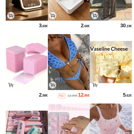
3
2
30
.68€
.68€
.19€
2
12
5
.98€
.86€
.62€
%1-
12.99€