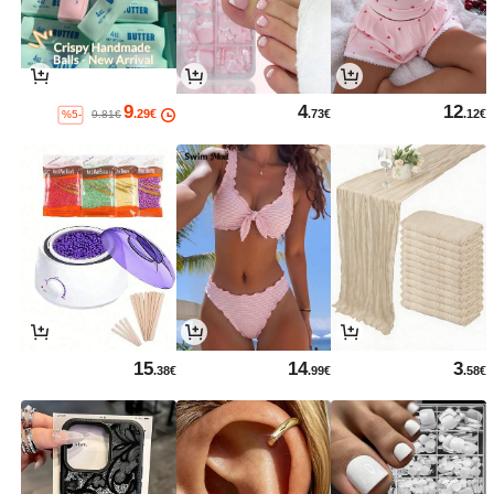
9
4
12
.29€
.73€
.12€
%5-
9.81€
15
14
3
.38€
.99€
.58€