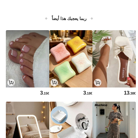
ربما يعجبك هذا أيضاً
3
3
13
.15€
.18€
.38€