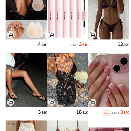
4
3
13
.28€
.64€
.99€
3.65€
3
18
3
.68€
.31€
.84€
%1-
3.88€