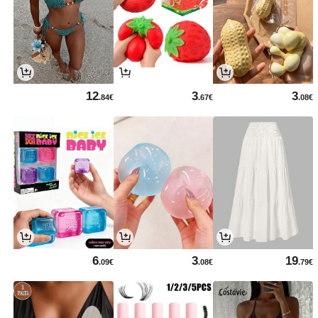
12
3
3
.84€
.67€
.08€
6
3
19
.09€
.08€
.79€