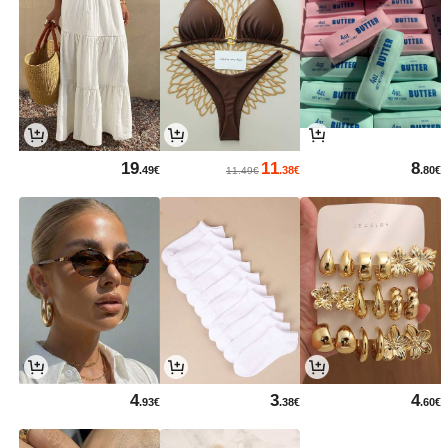
19
11
8
.49€
.38€
.80€
11.49€
4
3
4
.93€
.38€
.60€