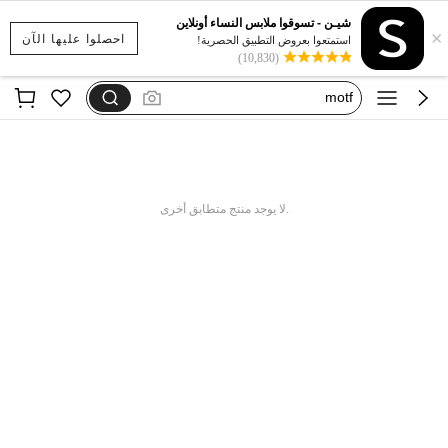
فستان اكمام طويله
شيـن - تسوقوا ملابس النساء أونلاين
×
encendedores personalizados
احصلوا عليها الآن
استمتعوا بعروض التطبيق الحصرية!
(10,830)
motf
فستان يخفي الكرش
dazy
فستان اكمام طويله
encendedores personalizados
.لا يوجد منتج متطابق أخرى