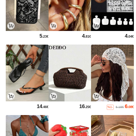
5
4
4
.23€
.81€
.04€
14
16
6
.46€
.25€
.08€
%1-
6.18€