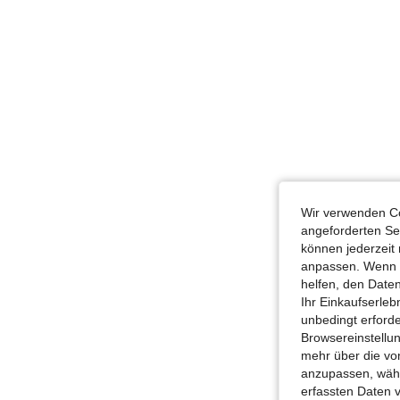
Wir verwenden Co
angeforderten Ser
können jederzeit 
anpassen. Wenn Si
helfen, den Date
Ihr Einkaufserle
unbedingt erford
Browsereinstellun
mehr über die vo
anzupassen, wähle
erfassten Daten 