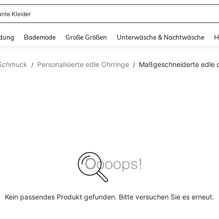
ante Kleider
and down arrow keys to navigate search Zuletzt gesucht and Suche und Finde. Pr
dung
Bademode
Große Größen
Unterwäsche & Nachtwäsche
H
 Schmuck
Personalisierte edle Ohrringe
Maßgeschneiderte edle o
/
/
Kein passendes Produkt gefunden. Bitte versuchen Sie es erneut.