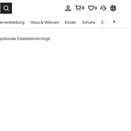
0
0
ess Enter to select.
errenkleidung
Haus & Wohnen
Kinder
Schuhe
Schmuck & Acces
ptionale Edelsteinohrringe