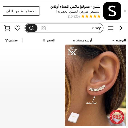
بيجامات شتوية مقاس كبير
شيـن - تسوقوا ملابس النساء أونلاين
×
motf
احصلوا عليها الآن
استمتعوا بعروض التطبيق الحصرية!
(10,830)
فستان يخفي الكرش
dazy
فستان اكمام طويله
التوصية
أوسع منتشرة
السعر
تصنيف
بيجامات شتوية مقاس كبير
motf