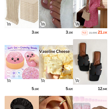
3
3
21
.58€
.15€
.23€
%3-
21.99€
5
5
12
.16€
.62€
.94€