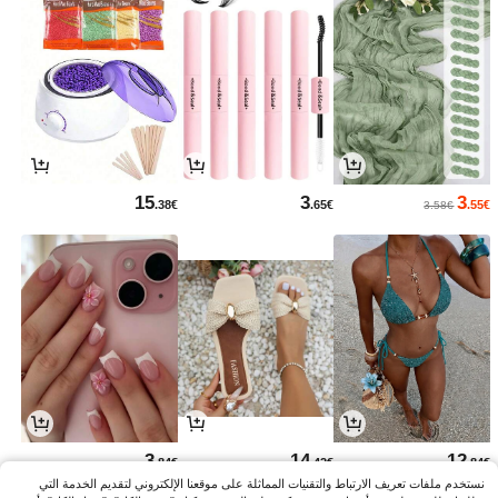
15
3
3
.38€
.65€
.55€
3.58€
3
14
12
.84€
.42€
.84€
نستخدم ملفات تعريف الارتباط والتقنيات المماثلة على موقعنا الإلكتروني لتقديم الخدمة التي