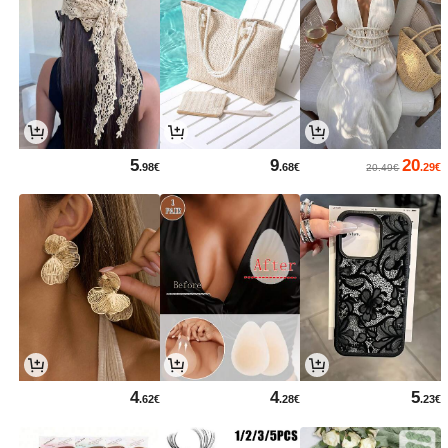
5
9
20
.98€
.68€
.29€
20.49€
4
4
5
.62€
.28€
.23€