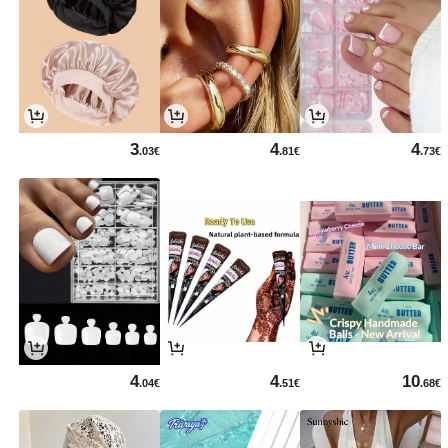
3
4
4
.03€
.81€
.73€
4
4
10
.04€
.51€
.68€