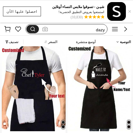
بيجامات شتوية مقاس كبير
شيـن - تسوقوا ملابس النساء أونلاين
×
motf
احصلوا عليها الآن
استمتعوا بعروض التطبيق الحصرية!
(10,830)
فستان يخفي الكرش
dazy
فستان اكمام طويله
التوصية
أوسع منتشرة
السعر
تصنيف
بيجامات شتوية مقاس كبير
motf