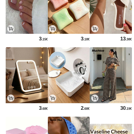
3
3
13
.15€
.18€
.38€
3
2
30
.68€
.68€
.19€