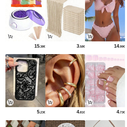
15
3
14
.38€
.58€
.99€
5
4
4
.23€
.81€
.73€