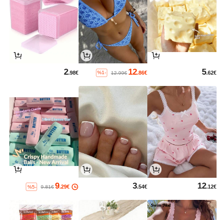
2
12
5
.98€
.86€
.62€
%1-
12.99€
9
3
12
.29€
.54€
.12€
%5-
9.81€