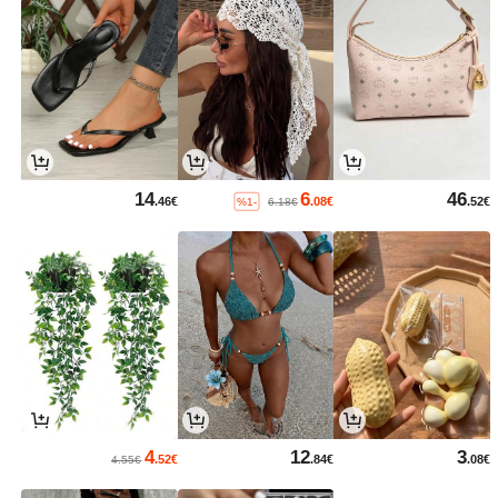
14
6
46
.46€
.08€
.52€
%1-
6.18€
4
12
3
.52€
.84€
.08€
4.55€