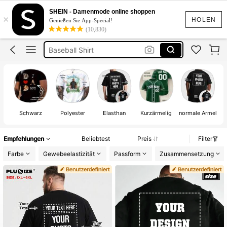
Personalisiertes Tshirt
SHEIN - Damenmode online shoppen
×
Personalisiertes Tshirt Männer
HOLEN
Genießen Sie App-Special!
(10,830)
Baseball Shirt
Men Plus Size
Herren Tshirt Personalisiert
Personalisiertes Tshirt
Schwarz
Polyester
Elasthan
Kurzärmelig
normale Ärmel
Empfehlungen
Beliebtest
Preis
Filter
Farbe
Gewebeelastizität
Passform
Zusammensetzung