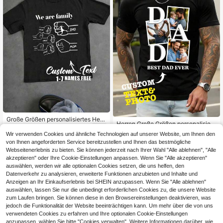
Große Größen personalisiertes Herr
Herren Große Größen personalisiert
en Vatertags T-Shirt - Füge deinen
13
es lockeres T-Shirt Vaterhemd, kan
,83€
13
Text, Namen hinzu, Geschenk für E
Wir verwenden Cookies und ähnliche Technologien auf unserer Website, um Ihnen den
,83€
n Foto und Textdesign des Vaters hi
hemann oder Freund. Sport
von Ihnen angeforderten Service bereitzustellen und Ihnen das bestmögliche
nzufügen Vatertagsgeschenk, Vater
Webseitenerlebnis zu bieten. Sie können jederzeit nach Ihrer Wahl "Alle ablehnen", "Alle
tags Sport
akzeptieren" oder Ihre Cookie-Einstellungen anpassen. Wenn Sie "Alle akzeptieren"
auswählen, werden wir alle optionalen Cookies setzen, die uns helfen, den
Datenverkehr zu analysieren, erweiterte Funktionen anzubieten und Inhalte und
Anzeigen an Ihr Einkaufserlebnis bei SHEIN anzupassen. Wenn Sie "Alle ablehnen"
auswählen, lassen Sie nur die unbedingt erforderlichen Cookies zu, die unsere Website
zum Laufen bringen. Sie können diese in den Browsereinstellungen deaktivieren, was
jedoch die Funktionalität der Website beeinträchtigen kann. Um mehr über die von uns
verwendeten Cookies zu erfahren und Ihre optionalen Cookie-Einstellungen
anzupassen, wählen Sie bitte "Cookies verwalten". Weitere Informationen darüber, wie