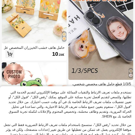
حامل هاتف خشب الخيزران المخصص عل
ى شكل زهرة جميلة، حامل هاتف مخصص
10
.24€
بالزهور والاسم، ديكور مكتبي جميل، منا
سب كهدية تخرج أو عيد ميلاد أو عيد الأم أ
و ذكرى
1/3/5 قطع حامل هاتف مخصص شخصي،
حامل أكريليك مخصص، حامل وجه مخص
9
.12€
نستخدم ملفات تعريف الارتباط والتقنيات المماثلة على موقعنا الإلكتروني لتقديم الخدمة التي
ص، حامل حيوان أليف مخصص، إكسسوا
رات هاتف مخصصة، حامل صورة مخص
تطلبها، وللسعي لتقديم أفضل تجربة ممكنة على الموقع. يمكنك "رفض الكل"، "قبول الكل"، أو
ص، موضة، ملون، سحر هاتف لطيف، مو
تعيين تفضيلات ملفات تعريف الارتباط الخاصة بك في أي وقت حسب اختيارك. من خلال تحديد
ضة، ملون، عتيق، لطيف، مدمج، ممتع، كا
"قبول الكل"، سنقوم بتعيين جميع ملفات تعريف الارتباط الاختيارية، والتي تساعدنا في تحليل
واي مخصص، شخصي، فريد، هدية مثالية
الحركة المرورية، وتقديم وظائف محسّنة، وتخصيص المحتوى والإعلانات لتكملة تجربة التسوق
مخصصة له، هدية مثالية مخصصة لها، صدي
الخاصة بك مع SHEIN.
ق، صديقة، عائلة
من خلال تحديد "رفض الكل"، ستسمح باستخدام ملفات تعريف الارتباط الضرورية فقط التي تجعل
موقعنا الإلكتروني يعمل. قد تتمكن من تعطيلها عن طريق تغيير إعدادات متصفحك، ولكن قد يؤثر
ذلك على كيفية عمل الموقع. لمعرفة المزيد عن ملفات تعريف الارتباط التي نستخدمها وتعديل