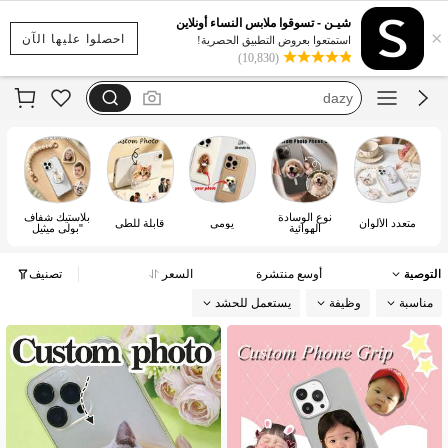
motf
شيـن - تسوقوا ملابس النساء أونلاين
×
فستان يخفي الكرش
احصلوا عليها الآن
استمتعوا بعروض التطبيق الحصرية!
(10,830)
dazy
فستان اكمام طويله
بيجامات شتوية مقاس كبير
motf
نوع الوسادة
بلاستيك شفاف
متعدد الألوان
يومي
قابلة للطي
الهوائية
"بولي ميثيل
ميثاكريلات "
التوصية
أوسع منتشرة
السعر
تصنيف
مناسبة
وظيفة
يستعمل للحشد