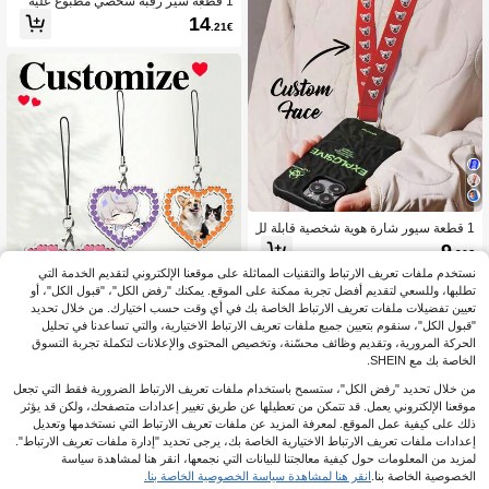
1 قطعة سير رقبة شخصي مطبوع عليه
شعار أو صورة أو نص، مع مشبك هوية وإب
14
.21€
زيم أمان، قابل للتخصيص بشعار الشركة
أو صورة أو نص، مناسب للاستخدام في ال
عمل المكتبي والأحداث التجارية والأنشط
ة الشركة وبناء الفريق والمعارض والمؤت
مرات وللموظفين المدرسيين والاستخدام
اليومي، متوفر بخيارات ألوان متعددة لحام
ل بطاقة الهوية أو المفتاح
1 قطعة سيور شارة هوية شخصية قابلة لل
تخصيص، حامل شارة هوية مع مشبك قابل
9
.86€
للفصل، متعدد الاستخدامات، متين، أنيق،
قابل لإعادة الاستخدام، حديث، مخصص، ف
نستخدم ملفات تعريف الارتباط والتقنيات المماثلة على موقعنا الإلكتروني لتقديم الخدمة التي
ريد
تطلبها، وللسعي لتقديم أفضل تجربة ممكنة على الموقع. يمكنك "رفض الكل"، "قبول الكل"، أو
تعيين تفضيلات ملفات تعريف الارتباط الخاصة بك في أي وقت حسب اختيارك. من خلال تحديد
"قبول الكل"، سنقوم بتعيين جميع ملفات تعريف الارتباط الاختيارية، والتي تساعدنا في تحليل
الحركة المرورية، وتقديم وظائف محسّنة، وتخصيص المحتوى والإعلانات لتكملة تجربة التسوق
4
الخاصة بك مع SHEIN.
1 قطعة سلسلة مفاتيح شخصية للهاتف -
من خلال تحديد "رفض الكل"، ستسمح باستخدام ملفات تعريف الارتباط الضرورية فقط التي تجعل
صورة شخصية مخصصة، شعار الشركة، م
8
موقعنا الإلكتروني يعمل. قد تتمكن من تعطيلها عن طريق تغيير إعدادات متصفحك، ولكن قد يؤثر
.40€
شاهير، حيوانات أليفة، تذكار السيارة، سي
ذلك على كيفية عمل الموقع. لمعرفة المزيد عن ملفات تعريف الارتباط التي نستخدمها وتعديل
ر هاتف قصير، معصم أكريليك، هدية عيد ال
إعدادات ملفات تعريف الارتباط الاختيارية الخاصة بك، يرجى تحديد "إدارة ملفات تعريف الارتباط".
حب، عيد الميلاد، قلادة صغيرة جميلة للج
نسين
لمزيد من المعلومات حول كيفية معالجتنا للبيانات التي نجمعها، انقر هنا لمشاهدة سياسة
الخصوصية الخاصة بنا.
انقر هنا لمشاهدة سياسة الخصوصية الخاصة بنا.