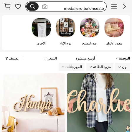
medallero baloncesto
led namen gross
هدايا للرجال
متعدد الألوان
عيد المسيح
يوم الآباء
الأخرى
التوصية
أوسع منتشرة
السعر
تصنيف
لون
مزود الطاقة
المهرجانات