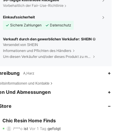
Vorbehaltlich der Fair-Use-Richtlinie
Einkaufssicherheit
Sichere Zahlungen
Datenschutz
Verkauft durch den gewerblichen Verkäufer: SHEIN
Versendet von SHEIN
Informationen und Pflichten des Händlers
Um diesen Verkäufer und/oder dieses Produkt zu melden
hreibung
A,Harz
eitsinformationen und Kontakte
4,47
45
401
en Und Abmessungen
4,47
45
401
Store
4,47
45
401
Chic Resin Home Finds
i***o
ist
Vor 1 Tag
gefolgt
4,47
45
401
Bewertung
Artikel
Follower