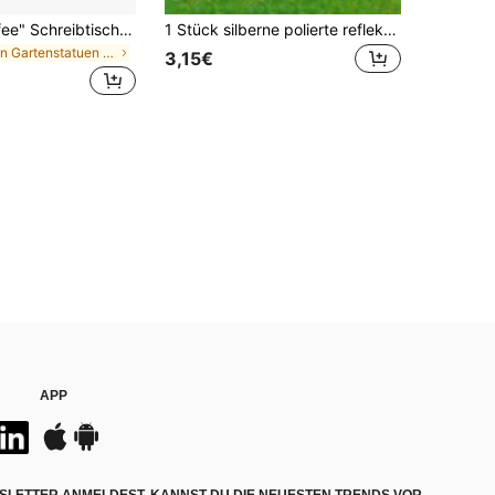
"But First Coffee" Schreibtischschild, Kunststoff Kaffee Bar Dekoration, moderner minimalistischer Schreibtisch-Ornament, geeignet für Büroschreibtisch, Küchenarbeitsplatte oder Kaffeestation, einzigartiges Geschenk für Kaffeeliebhaber
1 Stück silberne polierte reflektierende glatte Gartenkugel aus Edelstahl, dicke Cut Out Spiegeleffekt-Kugel für Partydekoration, runde Edelstahlkugel
in Gartenstatuen & Skulpturen
3,15€
APP