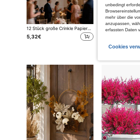
unbedingt erford
Browsereinstellun
mehr über die vo
anzupassen, wähle
12 Stück große Crinkle Papierblumen Wanddekoration, 3D künstliche Blumen Hintergrundset geeignet für Kinderzimmer, Hochzeit, Geburtstagsparty Dekoration (20 cm)
erfassten Daten 
5,32€
3,55€
Cookies verw