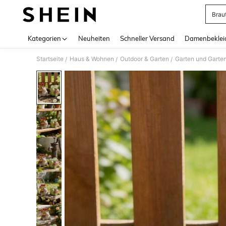
Brau
Use up 
Kategorien
Neuheiten
Schneller Versand
Damenbeklei
Startseite
Haus & Wohnen
Outdoor & Garten
Garten und Garte
/
/
/