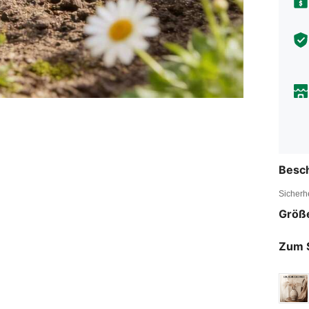
Besc
Sicherh
Größ
Zum 