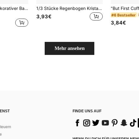
Margarita Party dekorativer Banner, Aperol Spritz Bar Dekoration Kranz, Vintage Orange Cocktail Bar Kranz, geeignet für Margarita-thematische Junggesellenabschieds-Party, Geburtstags-Party Dekoration, Strand, Schwimmbad Dekoration
1/3 Stücke Regenbogen Kristall Sonnenfänger, Lebensbaum Sonnenfänger herzförmige hängende Dekoration Chakra Stein Fenster Kristallkugel Prisma Anhänger Garten Zuhause Auto Dekoration
#6 Bestseller
3,93€
3,84€
Mehr ansehen
ENST
FINDE UNS AUF
teuern
e