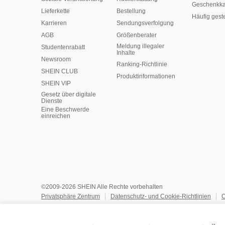
Geschenkka
Lieferkette
Bestellung
Häufig gest
Karrieren
Sendungsverfolgung
AGB
Größenberater
Meldung illegaler
Studentenrabatt
Inhalte
Newsroom
Ranking-Richtlinie
SHEIN CLUB
​Produktinformationen
SHEIN VIP
Gesetz über digitale
Dienste
Eine Beschwerde
einreichen
©2009-2026 SHEIN Alle Rechte vorbehalten
Privatsphäre Zentrum
Datenschutz- und Cookie-Richtlinien
C
Allgemeine Geschäftsbedingungen
KI-Richtlinie
Geistiges E
Datenschutzrichtlinien
Empfehlungssystem und personalisierte 