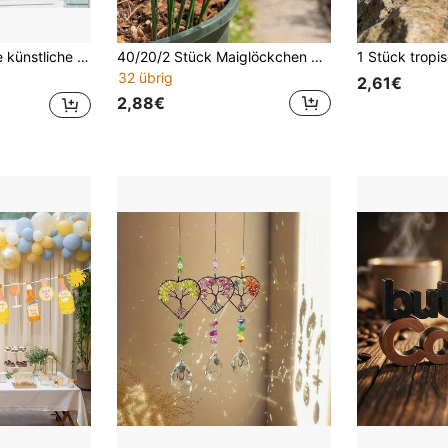
zen, Deko-Kunststräucher, geeignet für Garten, Hauseingang, Innenraumdekoration
40/20/2 Stück Maiglöckchen Gartendekoration Stäbe, Metall Gartenkunst Dekoration, Außenrasen Weg Garten Pflanzgefäß mit Harztopf, Geburtstags- und Hochzeitsgeschenk, Halloween, Weihnachten, Frühlingsdekoration, Feengarten Dekoration
32 übrig
2,61€
2,88€