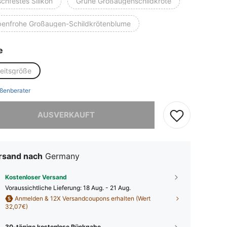
chfestes Silikon
Grüne Großaugenschildkröte
benfrohe Großaugen-Schildkrötenblume
e
heitsgröße
ßenberater
ieses Produkt ist ausverkauft.
AUSVERKAUFT
rsand nach
Germany
Kostenloser Versand
Voraussichtliche Lieferung:
18 Aug. - 21 Aug.
Anmelden & 12X Versandcoupons erhalten (Wert
32,07€)
30-tägige kostenlose Rückgabe