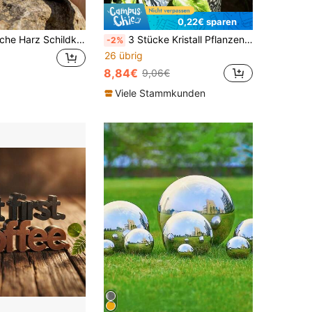
0,22€ sparen
1 Stück tropische Harz Schildkröten Skulptur mit Palmenbaum Schnitzerei, Strand Heim und Garten Dekoration, Ozean Tier Statue geeignet für Hof, Balkon, Tisch und Küstenstil Wohnzimmer, perfekt für Meeresthemen in Innen- und Außenbereichen
3 Stücke Kristall Pflanzenständer für Innenräume, Kristall Sonnenfänger, geeignet für Miniatur-Gärten und Topfpflanzen-Dekoration, Fensterbrett-Garten
-2%
26 übrig
8,84€
9,06€
Viele Stammkunden