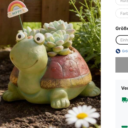
Ruts
Far
Größ
Ein
Grö
Sorry, d
Ve