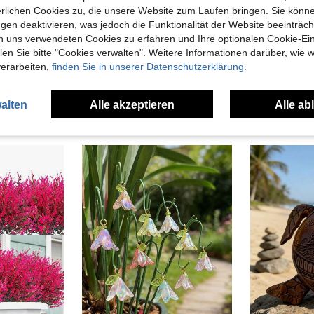
erlichen Cookies zu, die unsere Website zum Laufen bringen. Sie könne
gen deaktivieren, was jedoch die Funktionalität der Website beeinträc
n uns verwendeten Cookies zu erfahren und Ihre optionalen Cookie-Ei
n Sie bitte "Cookies verwalten". Weitere Informationen darüber, wie w
6 Stücke leuchtende Quallen, schwimmende Fischbecken Dekorationen, Quallen Ornament Dekoration, fluoreszierende leuchtende realistische Quallen Dekoration, ohne Strom, für Aquarien, für Aquarium Fischbecken, Aquarium/Aquarium Dekoration, schwimmende Quallen, Aquarium Zubehör
Dieser realistische Miniaturfiguren-Set, hergestellt aus farbigem ABS-Kunststoff, misst ca. 2,36 Zoll/6 cm. Geeignet für bunte Figuren in Museen, Zügen, Szenen, Gebäuden usw., ist es eine ideale Wahl für DIY-Projekte. Das strapazierfähige Kunststoffmaterial macht es zu einem sammlerwürdigen und geschenkfähigen Artikel für Liebhaber von Miniaturmodellen. Geeignet für Personen ab 14 Jahren.
verarbeiten,
finden Sie in unserer Datenschutzerklärung.
3,44€
3,58€
alten
Alle akzeptieren
Alle ab