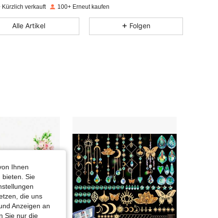
Kürzlich verkauft
100+ Erneut kaufen
4,47
45
401
Alle Artikel
Folgen
4,47
45
401
4,47
45
401
4,47
45
401
4,47
45
401
4,47
45
401
von Ihnen
 bieten. Sie
nstellungen
etzen, die uns
 und Anzeigen an
 Sie nur die