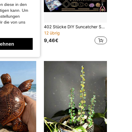
n diese in den
htigen kann. Um
nstellungen
ir die von uns
20 Stücke/10 Stücke/8 Stücke/5 Stücke/2 Stücke/1 Stück - Blumensteckschaumblöcke, (14 cm L x 8 cm B x 4 cm H) Pflanzenschaum, grüner Nass-/Trockenschaum, für frische oder künstliche Blumenarrangements, Floristenschaum, geeignet für Hochzeiten, Geburtstage und Heimdekoration
402 Stücke DIY Suncatcher Set, Suncatcher Herstellungszubehör, Kunst- und Handwerks-Regenbogenhersteller für Erwachsene, hängender Prisma Suncatcher mit Kristallen für Innen- und Außenbereich, Garten-Party-Dekoration
12 übrig
9,46€
lehnen