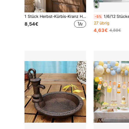
1 Stück Herbst-Kürbis-Kranz Haustür Dekoration, künstliche Ahornblätter, weißer Kürbis, Beeren-Kombination, Landhausstil Herbst-Erntefest Thanksgiving Tür-Hängekranz, geeignet für Wand, Fenster, Veranda, Eingangsbereich und andere saisonale Heimdekoration, schafft eine festliche einladende Atmosphäre, auch ein schönes Geschenk
1/6/12 Stücke künstliche Lavendel Blumen, UV-beständige Kunststoff künstliche Strauchpflan
-5%
27 übrig
8,54€
4,63€
4,88€