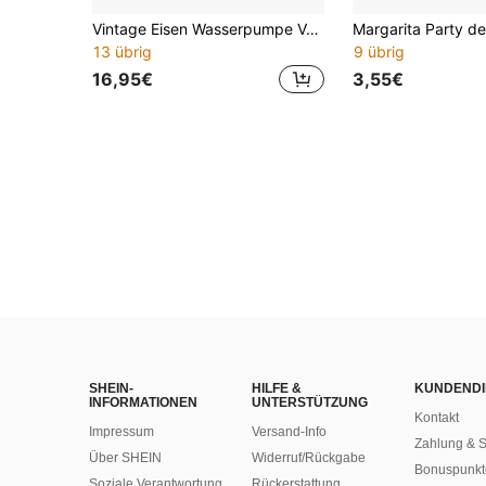
Vintage Eisen Wasserpumpe Vogelbad, 1 Stück runde Gusseisen Vogelfutterstation, Outdoor Garten Balkon Dekoration Vogelbad, Heim Schreibtisch Aufbewahrungsschale Kerzenhalter, Weihnachts- und Geburtstagsgeschenk für Vogelliebhaber, keine Stromversorgung erforderlich, keine Batterie erforderlich, Eisenmaterial
13 übrig
9 übrig
16,95€
3,55€
SHEIN-
HILFE &
KUNDENDI
INFORMATIONEN
UNTERSTÜTZUNG
Kontakt
Impressum
Versand-Info
Zahlung & S
Über SHEIN
Widerruf/Rückgabe
Bonuspunkt
Soziale Verantwortung
Rückerstattung