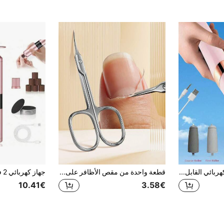
جهاز إزالة الكالوس الكهربائي القابل للشحن عبر USB، بسرعتين، مع إضاءة LED وأسطوانة استبدال، فرشاة قدم محمولة متينة، مناسبة للجلد الميت والجلد الجاف/المتشقق والصلب والكالوس، مثالية للمنزل والسفر، هدية مثالية لعيد الهالوين/عيد الميلاد للرجال والنساء، هدية العناية الذاتية
قطعة واحدة من مقص الأظافر على الطراز الروسي مع وظيفة تجديد الكالوس، تصميم منحني، مادة الفولاذ المقاوم للصدأ الاحترافية، مناسب للعناية بالأظافر، لوازم المانيكير، أدوات المانيكير، أدوات فن المانيكير، لوازم العودة إلى المدرسة
10.41€
3.58€