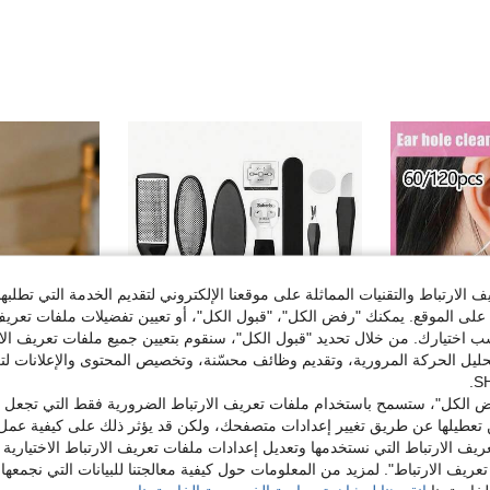
الارتباط والتقنيات المماثلة على موقعنا الإلكتروني لتقديم الخدمة التي تطلبه
لى الموقع. يمكنك "رفض الكل"، "قبول الكل"، أو تعيين تفضيلات ملفات تعريف
ختيارك. من خلال تحديد "قبول الكل"، سنقوم بتعيين جميع ملفات تعريف الارتب
حليل الحركة المرورية، وتقديم وظائف محسّنة، وتخصيص المحتوى والإعلانات لت
 الكل"، ستسمح باستخدام ملفات تعريف الارتباط الضرورية فقط التي تجعل مو
تعطيلها عن طريق تغيير إعدادات متصفحك، ولكن قد يؤثر ذلك على كيفية عمل 
ريف الارتباط التي نستخدمها وتعديل إعدادات ملفات تعريف الارتباط الاختيارية
60/120 قطعة خيط تنظيف ثقب الأذن باللون الوردي والأبيض، خط إزالة شمع الأذن، عصا تنظيف الأذن المضادة للانسداد، أداة تنظيف الأذن سهلة الحمل للسفر، مزيل شمع الأذن، مجموعة تنظيف الأذن، أداة تنظيف الأذن، مزيل شمع الأذن، مسحة تنظيف الأقراط وثقب الأذن للاستخدام مرة واحدة، منظف شمع الأذن، ضروري لتنظيف المكياج في عطلة الصيف
1 مجموعة أدوات العناية بالقدمين، 10 قطع من أدوات القدم، تقشير العناية بالقدمين، إزالة الجلد الميت والكالوس، مكشطة القدم، فرشاة القدم، أداة إزالة الجلد الميت القاسي
تعريف الارتباط". لمزيد من المعلومات حول كيفية معالجتنا للبيانات التي نجمعها،
7# الأفضل مبيعا
5.05€