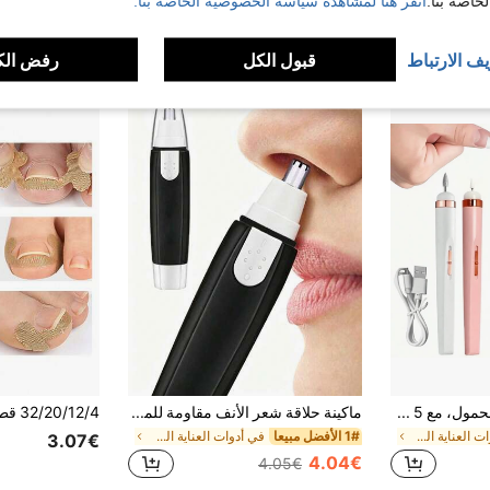
اصة بنا.
انقر هنا لمشاهدة سياسة الخصوصية الخاصة بنا.
3.48€
يف الارتباط
قبول الكل
رفض الك
ملف أظافر كهربائي محمول، مع 5 قطع تثقيب، قابل للشحن عبر USB، مع إضاءة LED، سرعة قابلة للتعديل، مجموعة العناية بالأظافر والمناكير
ماكينة حلاقة شعر الأنف مقاومة للماء للجنسين - رأس بشفرة مزدوجة ومحرك هادئ، حلاقة بدون ألم لشعر الأذن وشعر الوجه
في أدوات العناية الشخصية والنظافة أدوات العناية با
1# الأفضل مبيعا
في أدوات العناية الشخصية والنظافة أدوات حلاقة للرج
3.07€
4.04€
4.05€