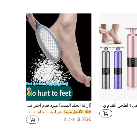
جهاز كهربائي 2 في 1 لطحن القدم والأظافر - جهاز بديكير USB مع 3 إعدادات سرعة، شاشة LCD، 16 رأس قابل للتبديل، للعناية بالقدمين واليدين في المنزل، شحن سريع، تصميم إرجونومي، متعدد الوظائف أداة تجميل
[إزالة الجلد الميت] مبرد قدم احترافي من الفولاذ المقاوم للصدأ متعدد الاستخدامات، أداة برد القدم بدون ألم، أداة تشذيب وتنظيف القدم، تصميم مضاد للرذاذ، مناسب للرجال والنساء ذوي باطن القدم الخشن، العناية بالقدم في المنزل، تقشير القدم، عيد الميلاد والهالوين
10# الأفضل مبيعا
في أدوات العناية الشخصية والنظافة أدوات العناية با
3.75€
3.77€