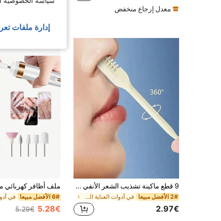
سياسة الخصوصية الخ
معدل إرجاع منخفض
إدارة ملفات تعر
9 قطع ماكينة تشذيب الشعر الأنفي ذات الشفرتين الاستخدام المزدوج، قابلة للدوران 360 درجة لتشذيب الشعر الأنفي والوجه، أداة تنظيف محمولة، تشذيب لطيف للرجال والنساء
2# الأفضل مبيعا
في أدوات العناية الشخصية والنظافة ماكينة قص الشعر
6# الأفضل مبيعا
5.28€
2.97€
5.29€