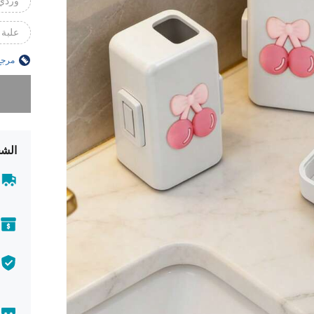
وردي
علبة 
مرجع
عذراً، لقد 
الشح