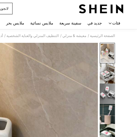
لانجور
 navigate search
فئات
جديد في
سفينة سريعة
ملابس نسائية
ملابس بحر
/
/
/
الصفحة الرئيسية
معيشة & منزلي
التنظيف المنزلي والعناية الشخصية
أد