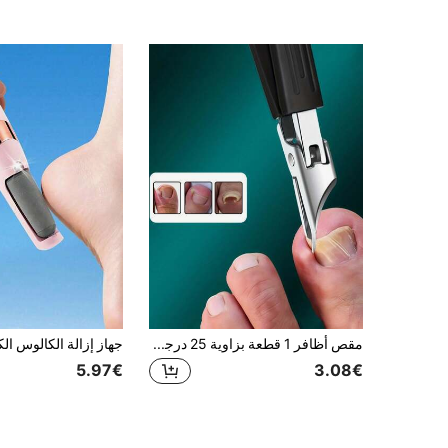
مقص أظافر 1 قطعة بزاوية 25 درجة حاد للغاية، مقص من الفولاذ المقاوم للصدأ عالي الدقة مناسب للأظافر السميكة والمتشققة، مقبض مضاد للرذاذ ناعم مناسب لتقليم أظافر كبار السن
5.97€
3.08€