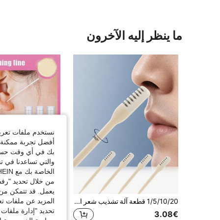
ما ينظر إليه الآخرون
نستخدم ملفات تعريف 
أفضل تجربة ممكنة ع
بك في أي وقت حسب ا
والتي تساعدنا في ت
الخاصة بك مع SHEIN.
من خلال تحديد "رفض
يعمل. قد تتمكن من 
المزيد عن ملفات تع
1/5/10/20 قطعة آلة تشذيب شعر الأنف والأذن، سهلة التنظيف، إزالة شعر الأنف مزدوجة الاستخدام، تصميم دوار 360°، للجنسين
تحديد "إدارة ملفات 
3.40€
3.08€