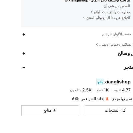
تم البيع بواسطة تاجر أعمال: xianglishop
السفن من شي إن
معلومات والتزامات البائع
للإبلاغ عن هذا البائع و/أو المنتج
متعدد الألوان,الراتنج
لسلامة وجهات الاتصال
2.5K
1K
4.77
 وصالح
متجر
2.5K
1K
4.77
xianglishop
بائع
2.5K
1K
4.77
تقييم
قطع
متابعون
c***s
تم دفع
منذ 1 يوم
إعادة الشراء من 6.9K
2.5K
1K
4.77
كل المنتجات
متابع
2.5K
1K
4.77