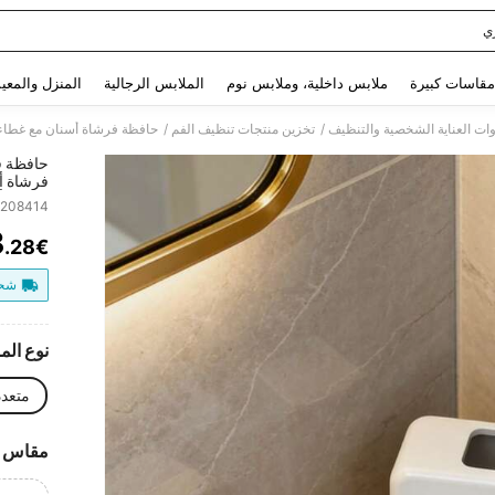
ي
Use up and down arrow keys to البحث الأخير and البحث والعثور. Press Enter to select.
مقاسات كبيرة
ملابس داخلية، وملابس نوم
الملابس الرجالية
المنزل والمعي
/
/
وات العناية الشخصية والتنظيف
تخزين منتجات تنظيف الفم
حافظة ف
فرشاة أ
فرشاة أس
7208414
للاستخدا
3
مثالية ك
.28€
ITY
البلاست
حمام وإ
شحن
نوع الم
متعدد
مقاس