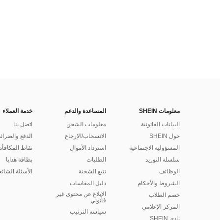
معلومات SHEIN
المساعدة والدعم
خدمة العملاء
البيانات القانونية
معلومات الشحن
اتصل بنا
حول SHEIN
الانسحاب/الإرجاع
الدفع والضرائ
المسؤولية الاجتماعية
استرداد الأموال
نقاط المكافأة
سلسلة التوريد
الطلبات
بطاقة هدايا
الوظائف
تتبع الشحنة
الأسئلة الشائع
الشروط والأحكام
دليل المقاسات
الإبلاغ عن محتوى غير
خصم الطلاب
قانوني
المركز الإعلامي
سياسة الترتيب
نادي SHEIN