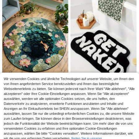
h, Heimdekoration
0,01€ sparen
2/4/6/12 Stücke Elektrische Zahnb
ürste Ladebasis Schutzauflagen, H
2
4/2/1 Stück neuer koreanischer Stil
,77€
2,78€
artmaterial Abtropfmatte, Verhindert
Cut Out gewebtes Haarband gestric
2
Rückstände und Flecken, Elektrisch
,58€
kte Haarspange Damen Haaracces
e Zahnbürste Basis Schutzauflage,
soires für den täglichen Gebrauch g
Auf Ladebasis legen um Kratzer auf
eeignet für lockiges Haar Styling H
der Ladefläche zu verhindern
autpflege Gesichtsreinigung Make-
up Masken Reise Haarpflege
Wir verwenden Cookies und ähnliche Technologien auf unserer Website, um Ihnen den
von Ihnen angeforderten Service bereitzustellen und Ihnen das bestmögliche
1 Stück Lotus Teich dekorativer Te
ppich, Schlafzimmer Dekoration, kl
Webseitenerlebnis zu bieten. Sie können jederzeit nach Ihrer Wahl "Alle ablehnen", "Alle
22 übrig
1 Stück asymmetrische saugfähige
einer Teppich, Teppich, Heimdekor
akzeptieren" oder Ihre Cookie-Einstellungen anpassen. Wenn Sie "Alle akzeptieren"
rutschfeste Badezimmermatte, Eing
7
6
ation, Wohnzimmer Teppich, Wohnz
,27€
,58€
auswählen, werden wir alle optionalen Cookies setzen, die uns helfen, den
angstürvorleger aus Kunstwolle mit
immer kleiner Teppich, Schlafzimm
englischen Buchstaben, hochdicht
Datenverkehr zu analysieren, erweiterte Funktionen anzubieten und Inhalte und
er Teppich, Wohnzimmer Heimdeko
e geflockte Ersatz-Bodenmatte, ölr
Anzeigen an Ihr Einkaufserlebnis bei SHEIN anzupassen. Wenn Sie "Alle ablehnen"
ration, Outdoor Teppich, waschbar
esistente saugfähige staubabweise
auswählen, lassen Sie nur die unbedingt erforderlichen Cookies zu, die unsere Website
er Teppich, Abschlussgeschenk
nde langanhaltend Küchenmatte
zum Laufen bringen. Sie können diese in den Browsereinstellungen deaktivieren, was
jedoch die Funktionalität der Website beeinträchtigen kann. Um mehr über die von uns
verwendeten Cookies zu erfahren und Ihre optionalen Cookie-Einstellungen
anzupassen, wählen Sie bitte "Cookies verwalten". Weitere Informationen darüber, wie
wir die von uns erfassten Daten verarbeiten,
finden Sie in unserer