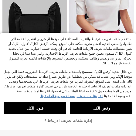
موحد مع زينة فيونكة وأكمام قصيرة، توب
11
13.49€
%13-
.64€
صيفي للمدرسة والخروجات
نستخدم ملفات تعريف الارتباط والتقنيات المماثلة على موقعنا الإلكتروني لتقديم الخدمة التي
تطلبها، وللسعي لتقديم أفضل تجربة ممكنة على الموقع. يمكنك "رفض الكل"، "قبول الكل"، أو
تعيين تفضيلات ملفات تعريف الارتباط الخاصة بك في أي وقت حسب اختيارك. من خلال تحديد
BizChic
"قبول الكل"، سنقوم بتعيين جميع ملفات تعريف الارتباط الاختيارية، والتي تساعدنا في تحليل
BizChic بلوزة ياقة غير متماثل مطرز بلؤ
الحركة المرورية، وتقديم وظائف محسّنة، وتخصيص المحتوى والإعلانات لتكملة تجربة التسوق
لؤ رايات امامية ملابس العمل
الخاصة بك مع SHEIN.
7
.81€
من خلال تحديد "رفض الكل"، ستسمح باستخدام ملفات تعريف الارتباط الضرورية فقط التي تجعل
موقعنا الإلكتروني يعمل. قد تتمكن من تعطيلها عن طريق تغيير إعدادات متصفحك، ولكن قد يؤثر
Amyenjoylife
ذلك على كيفية عمل الموقع. لمعرفة المزيد عن ملفات تعريف الارتباط التي نستخدمها وتعديل
بلوزة أنيقة قصيرة للنساء ذات أكمام منت
إعدادات ملفات تعريف الارتباط الاختيارية الخاصة بك، يرجى تحديد "إدارة ملفات تعريف الارتباط".
فخة وياقة مربعة، لون أحادي، لموسم الرب
13
13.59€
.57€
لمزيد من المعلومات حول كيفية معالجتنا للبيانات التي نجمعها، انقر هنا لمشاهدة سياسة
يع والصيف، من تصميم أميجويلايف الحدي
ث
الخصوصية الخاصة بنا.
انقر هنا لمشاهدة سياسة الخصوصية الخاصة بنا.
Anewsta
عرض المنتجات المشابهة في المخزون
مشاهدة الكل
SHEIN BASICS تي شيرت كاجوال للتن
Anewsta ملابس علوية أنيق مناسب للنس
قل اليومي بكتف مكشوف بلون موحد للن
اء بتصميم عظم السمك بدون أكمام، باللو
19
7
رفض الكل
قبول الكل
عذراً، لقد تم بيع هذا المنتج.
.59€
.49€
ساء، توب أسود
ن المشمشي، مناسب لإطلالات الربيع وال
صيف والعطلات
إدارة ملفات تعريف الارتباط
تم بيعها