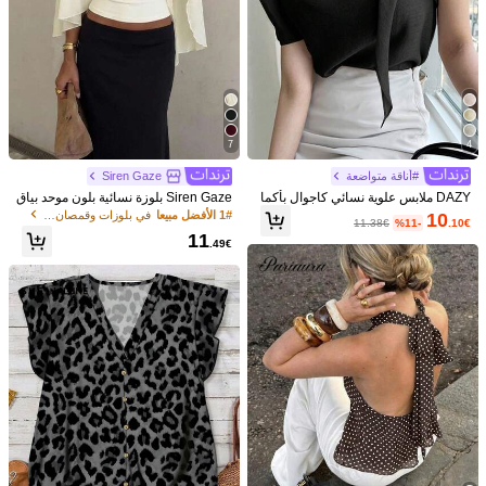
7
4
#أناقة متواضعة
Siren Gaze
DAZY ملابس علوية نسائي كاجوال بأكما
Siren Gaze بلوزة نسائية بلون موحد بياق
م قصيرة مربوطة بربطة وبلون أحادي بس
ة V عميقة مطوية كاجوال متعددة الاستخ
1# الأفضل مبيعا
في بلوزات وقمصان نسائية
10
11.38€
%11-
.10€
يط
دامات للارتداء اليومي
11
.49€
1/8
6
.71€
السعر شامل ضريبة القيمة المضافة والرسوم الجمركية
DAZY بلوزة بتصميم مطوي بطية واسعة على
)
100+
(
4.87
الكتف
مقاس
DE
(XL)
38
(L)
36
(M)
34
(S)
32
(XS)
30