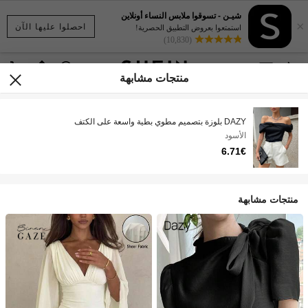
شيـن - تسوقوا ملابس النساء أونلاين
×
احصلوا عليها الآن
استمتعوا بعروض التطبيق الحصرية!
(10,830)
منتجات مشابهة
DAZY بلوزة بتصميم مطوي بطية واسعة على الكتف
الأسود
6.71€
منتجات مشابهة