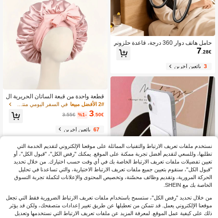
حامل هاتف دوار 360 درجة، قاعدة حلزوني
7
ة ثابتة جدًا لوضع الهاتف على السرير والم
.28€
كتب، حامل هاتف عام للاستخدام اليدين ال
حر
3
بائعين آخرين
قطعة واحدة من قبعة الساتان الحريرية ال
فاخرة مع حزام قابل للتعديل، ناعمة ومري
2# الأفضل مبيعا
في السفر اليومي منتجات مساعدة النوم الأخرى
حة للاستخدام المنزلي والارتداء اليومي وا
3
3.55€
%1-
.50€
لنوم، مثالية للشعر الطويل أو المجعد أو ال
مجدول، قبعة العناية بالشعر الناعمة أثناء
67
بائعين آخرين
الليل، إكسسوار حماية الشعر للجنسين
نستخدم ملفات تعريف الارتباط والتقنيات المماثلة على موقعنا الإلكتروني لتقديم الخدمة التي
تطلبها، وللسعي لتقديم أفضل تجربة ممكنة على الموقع. يمكنك "رفض الكل"، "قبول الكل"، أو
تعيين تفضيلات ملفات تعريف الارتباط الخاصة بك في أي وقت حسب اختيارك. من خلال تحديد
"قبول الكل"، سنقوم بتعيين جميع ملفات تعريف الارتباط الاختيارية، والتي تساعدنا في تحليل
الحركة المرورية، وتقديم وظائف محسّنة، وتخصيص المحتوى والإعلانات لتكملة تجربة التسوق
الخاصة بك مع SHEIN.
من خلال تحديد "رفض الكل"، ستسمح باستخدام ملفات تعريف الارتباط الضرورية فقط التي تجعل
موقعنا الإلكتروني يعمل. قد تتمكن من تعطيلها عن طريق تغيير إعدادات متصفحك، ولكن قد يؤثر
ذلك على كيفية عمل الموقع. لمعرفة المزيد عن ملفات تعريف الارتباط التي نستخدمها وتعديل