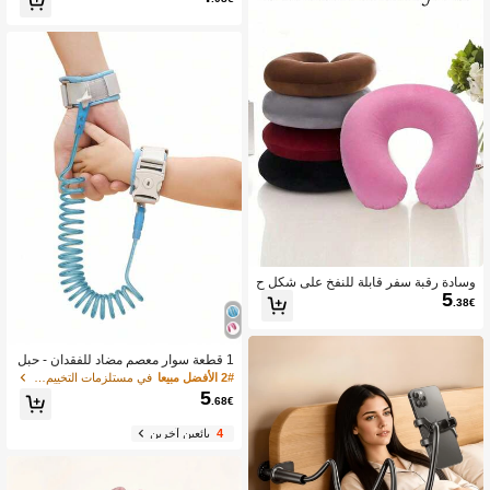
شبك إغلاق حقيبة الوجبات الخفيفة متعدد ا
لاستخدامات، مشبك تخزين الطعام، مشب
ك شعر & مشبك منظم المكتب لإكسسوا
رات المطبخ والمنزل والمكتب، هدية لعيد
الهالوين والكريسماس
وسادة رقبة سفر قابلة للنفخ على شكل ح
5
رف U، غلاف ناعم، وسادة محمولة للطلا
.38€
ب والبالغين، تدعم الرقبة وتحمي العمود ا
لفقري، مناسبة للدراسة والقيادة والمكت
ب أو السفر الآخر، ضرورية لموظفي التو
صيل
1 قطعة سوار معصم مضاد للفقدان - حبل
سحب قابل للتمدد، سوار معصم مضاد للف
2# الأفضل مبيعا
في مستلزمات التخييم والأنشطة الخارجية أساسيات المن
قدان للخروجات الخارجية
5
.68€
4
بائعين آخرين