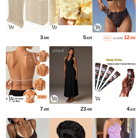
3
5
12
.58€
.62€
.55€
%3-
12.99€
7
23
4
.49€
.49€
.51€