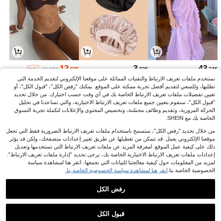
12
3
43
.97€
.03€
.24€
%2-
13.32€
نستخدم ملفات تعريف الارتباط والتقنيات المماثلة على موقعنا الإلكتروني لتقديم الخدمة التي
تطلبها، وللسعي لتقديم أفضل تجربة ممكنة على الموقع. يمكنك "رفض الكل"، "قبول الكل"، أو
تعيين تفضيلات ملفات تعريف الارتباط الخاصة بك في أي وقت حسب اختيارك. من خلال تحديد
"قبول الكل"، سنقوم بتعيين جميع ملفات تعريف الارتباط الاختيارية، والتي تساعدنا في تحليل
الحركة المرورية، وتقديم وظائف محسّنة، وتخصيص المحتوى والإعلانات لتكملة تجربة التسوق
الخاصة بك مع SHEIN.
من خلال تحديد "رفض الكل"، ستسمح باستخدام ملفات تعريف الارتباط الضرورية فقط التي تجعل
موقعنا الإلكتروني يعمل. قد تتمكن من تعطيلها عن طريق تغيير إعدادات متصفحك، ولكن قد يؤثر
ذلك على كيفية عمل الموقع. لمعرفة المزيد عن ملفات تعريف الارتباط التي نستخدمها وتعديل
إعدادات ملفات تعريف الارتباط الاختيارية الخاصة بك، يرجى تحديد "إدارة ملفات تعريف الارتباط".
لمزيد من المعلومات حول كيفية معالجتنا للبيانات التي نجمعها، انقر هنا لمشاهدة سياسة
الخصوصية الخاصة بنا.
انقر هنا لمشاهدة سياسة الخصوصية الخاصة بنا.
12
25
14
.94€
.73€
.32€
%1-
25.99€
14.42€
رفض الكل
1
1
قبول الكل