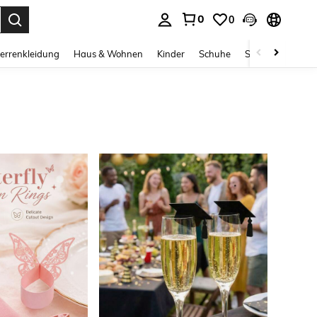
0
0
ess Enter to select.
errenkleidung
Haus & Wohnen
Kinder
Schuhe
Schmuck & Acces