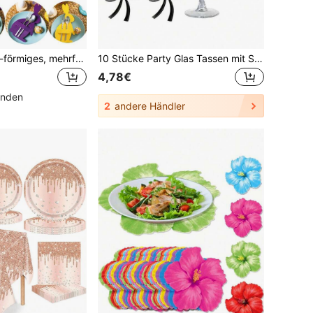
12-teiliges Hasen-förmiges, mehrfarbiges Filz-Geschirr-Set, Osterhasen Geschirr Halter Tasche Platzset, Geschirr Halter, Ei Tisch Dekoration Zubehör, Tisch Dekoration Besteck Tasche Geschirr Tasche Feiertags Dekoration
10 Stücke Party Glas Tassen mit Schleifen Dekor, schwarze Schleifen Getränke Etiketten, Acryl Schleifen Getränke Etiketten, schwarz & rosa Schleifen Getränke Etiketten, Schleifen Weinglas Anhänger, geeignet für Feiertage & Hochzeit Dekoration, Geschenkdekoration, Geburtstags- & Abschlussfeier Dekoration, Junggesellinnenabschied, Hochzeitsfeier Dekorationen
4,78€
unden
2
andere Händler