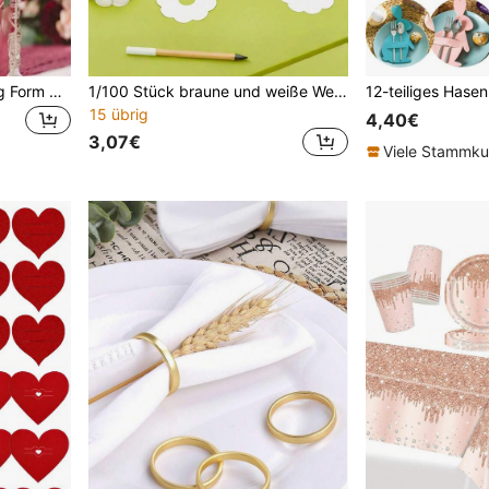
50 Stück 3D Schmetterling Form Platzkarten, Weinglas Form Platzkarten, Cut Out Schmetterling Hochzeit Sitzplatzkarten, perfekt für Hochzeiten, Abschlüsse, Geburtstage, Jahrestage - können als Wandaufkleber verwendet werden, um die Atmosphäre zu verbessern, Weihnachtsdekoration
1/100 Stück braune und weiße Weinglas-Etiketten in Blumenform, Getränkemarker, geeignet für Geburtstagsfeier-Dekoration, Weinglas-Etiketten, Hochzeit, Feiertags-Tischdekoration
15 übrig
4,40€
3,07€
Viele Stammk