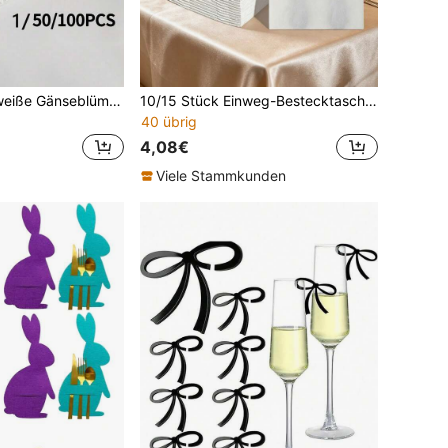
1/50/100 Stück weiße Gänseblümchen-Dekospicker für Obst, Dessert, Snacks und Cocktail-Dekoration. Geeignet für den täglichen Gebrauch zu Hause (hygienisches Geschirr) und Partys (Desserttisch, Cocktailparty)
10/15 Stück Einweg-Bestecktaschen aus weißem Papier mit Besteckfach, elegante Einweg-Serviettentaschen für Hochzeit, Geburtstag, Babyparty, Jahrestag, Brautparty, Abschlussfeier, Feiertags-Party, Partyzubehör, Heimdekoration, Tischdekoration, Küchen- und Essensaccessoires
40 übrig
4,08€
Viele Stammkunden