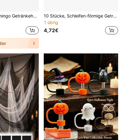
Aufblasbarer Flamingo Getränkehalter, Poolparty Zubehör, Sommer Schwimmender Becherhalter, Outdoor Getränkehalter, Cocktailparty Essential, Poolside Getränke Schwimmkörper, Wiederverwendbarer aufblasbarer Flamingo Becherhalter, Bunte Poolparty Requisite
10 Stücke, Schleifen-förmige Getränke-Markierer, wiederverwendbar für Geburtstag, Hochzeit, DIY Basteln und Geschenkpartys - elegantes, federfreies Design, leicht zu reinigen, multifunktionales Zubehör, Party Dekorations-Artikel
1 übrig
4,72€
ler