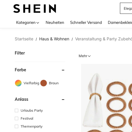
Somm
Use up 
Kategorien
Neuheiten
Schneller Versand
Damenbeklei
Startseite
Haus & Wohnen
Veranstaltung & Party Zubeh
/
/
Filter
Mehr
Farbe
Vielfarbig
Braun
Anlass
Urlaubs Party
Festival
Themenparty