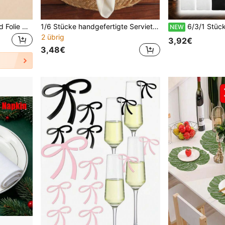
20 Stücke Luxus Rosa Gold Folie Krone Doppellagige Einweg-Papierservietten, geeignet für Geburtstagsfeiern, Abschlussfeiern, Valentinstag, Muttertag, Silvester Party Tischdekoration
1/6 Stücke handgefertigte Servietten-Ringe, rustikale Vintage Holz Bauernhaus Servietten-Ring Halter, runde Servietten-Ringe im Großeinkauf für Weihnachten, Thanksgiving, Hochzeit, Party Tischdekoration
6/3/1 Stück Schwarz/Weiß Halloween Grusel Gaze, Veranda Dekoration, 30x
NEW
2 übrig
3,92€
3,48€