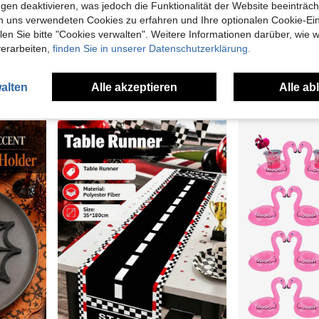
gen deaktivieren, was jedoch die Funktionalität der Website beeinträc
n uns verwendeten Cookies zu erfahren und Ihre optionalen Cookie-Ei
Modischer multifunktionaler Bestseller 10mm Silikon Anti-Staub Kappe, auslaufsicherer Stöpsel, Thermobecher Strohhalm Zubehör, Party Geschirr Dekoration, Strohhalm Stöpsel, Strohhalm Anti-Staub Abdeckung, Schutzhülle
Acryl Schmetterling Weinglas Dekorationen - Geeignet für Hochzeit, Geburtstagsparty, elegante Sektglas Karten, Party Getränke Marker, Hochzeitsgeschenke, Geburtstagsdekoration
n Sie bitte "Cookies verwalten". Weitere Informationen darüber, wie w
verarbeiten,
finden Sie in unserer Datenschutzerklärung.
11 übrig
5,02€
3,88€
Viele Stammk
alten
Alle akzeptieren
Alle ab
2
andere Händler