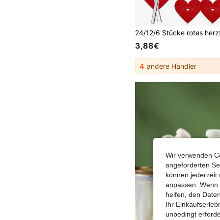
3,88€
4
andere Händler
Wir verwenden Co
angeforderten Ser
können jederzeit 
anpassen. Wenn Si
helfen, den Date
Ihr Einkaufserle
unbedingt erford