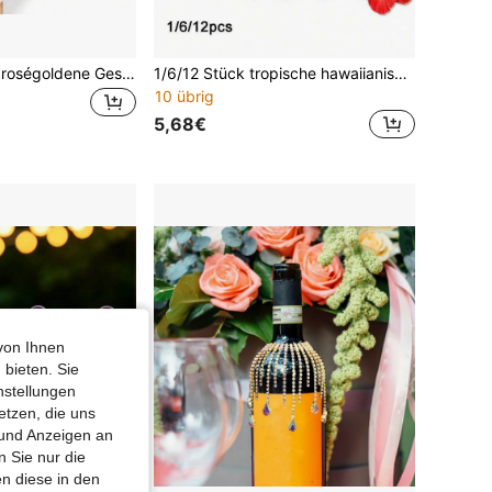
Dieses 69-teilige roségoldene Geschirrset umfasst Teller, Tischdecken, Tassen und Servietten und eignet sich perfekt für Geburtstagsfeiern, Hochzeiten, Jubiläen, Feiertagsfeste, Partyzubehör und Tischdekorationen für Geburtstage.
1/6/12 Stück tropische hawaiianische Hibiskus Muster Einweg-Tischsets - bunte Tischsets geeignet für Geburtstag, Junggesellinnenabschied und andere Anlässe, zufällige Farben, rechteckig, Feiertags-Party Dekoration, Bridal-Shower Bankett Dekoration
10 übrig
5,68€
von Ihnen
 bieten. Sie
nstellungen
etzen, die uns
 und Anzeigen an
 Sie nur die
n diese in den