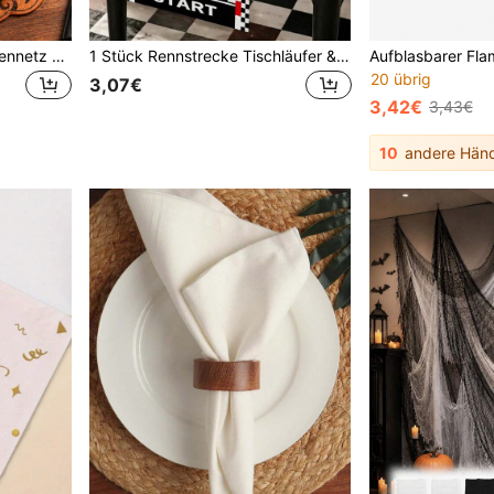
3 Stücke Halloween Spinnennetz Besteckaufbewahrungstaschen, schwarze Bestecktaschen, gruseliger Besteckorganizer, geeignet für Geister-Dinnerparty Gothic Tischdekoration, Feiertagsdekoration, Besteck nicht enthalten
1 Stück Rennstrecke Tischläufer & Spielmatte, Polyester Material, Schwarz-Weiß kariertes Startlinien Muster, geeignet für Geburtstagsfeier, Esstisch, Spielzimmer und Innen-/Außenbereich Heimdekoration, mehrere Größen erhältlich, Raumdekoration, Herbst Heimdekoration
20 übrig
3,07€
3,42€
3,43€
10
andere Händ