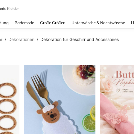
erkleid Damen
and down arrow keys to navigate search Zuletzt gesucht and Suche und Finde. Pr
dung
Bademode
Große Größen
Unterwäsche & Nachtwäsche
H
ör
Dekorationen
Dekoration für Geschirr und Accessoires
/
/