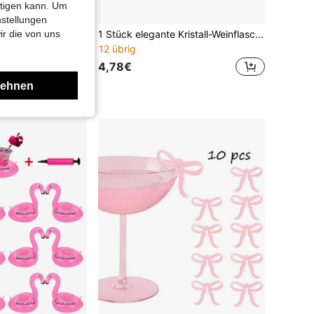
htigen kann. Um
nstellungen
4 klare Acryl-Kaffeerührer, wiederverwendbare Metallstäbe mit süßen Schmetterlings- & Fruchtmotiven, 18,7 cm Cocktail-Mixer für Zuhause, Bar und Getränke
1 Stück elegante Kristall-Weinflaschen-Hängedekoration, Weinflaschen-Verschluss-Quaste, Hochzeits- und Verlobungs-Tischdekoration, metallisch glänzendes Tischornament mit Tropfenform und Perlenakzenten, geeignet für Weihnachten, Valentinstag, Thanksgiving, Neujahr - perfekte Wahl für Zuhause, Restaurant und Partydekoration - luxuriöse Geschenkidee, Weindekoration, Feier-Accessoire
ir die von uns
12 übrig
4,78€
unden
lehnen