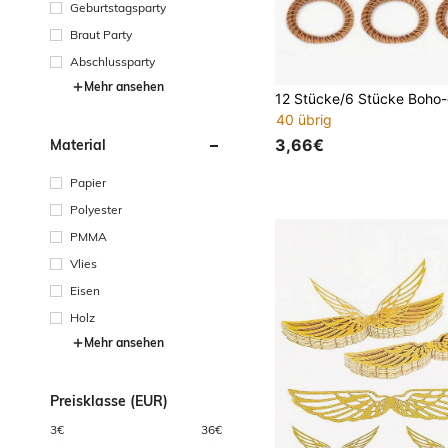
Geburtstagsparty
Braut Party
Abschlussparty
Mehr ansehen
40 übrig
3,66€
Material
Papier
Polyester
PMMA
Vlies
Eisen
Holz
Mehr ansehen
Preisklasse (EUR)
3
€
36
€