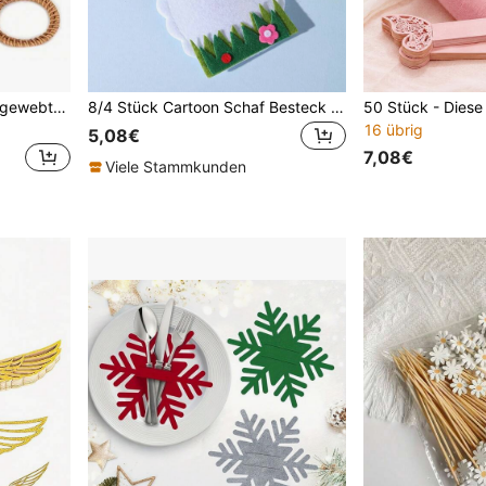
12 Stücke/6 Stücke Boho-gewebte Serviettenringe, natürliche Bambusfaser Serviettenringe, Vintage Tischserviettenhalter, Serviettenringe im Landhausstil - ideale Tischdekoration für Zuhause, Hochzeiten, Feiertage und Partys
8/4 Stück Cartoon Schaf Besteck Messer und Gabel Tasche Party Festival Schaf Messer Gabeln Geschirr Taschen für Heim Dekoration für Geburtstag, Hochzeit, Mottoparty Tisch Mitte Dekoration
16 übrig
5,08€
7,08€
Viele Stammkunden