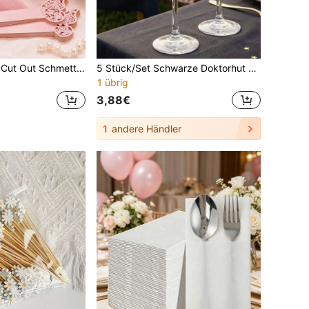
50 Stück - Diese Cut Out Schmetterling-Servietten-Ringe sind perfekt für die Dekoration von Restaurants im westlichen Stil und eignen sich auch für Partys, Hochzeiten und Geburtstagsfeierlichkeiten. Kreatives Accessoire
5 Stück/Set Schwarze Doktorhut & Sektglas Dekoration, elegante Abschlussfeier Weinglas Marker, Quaste Stern Anhänger Glasrand Dekoration, Feiertags Party Tischdekoration, Abschlussfeier Zubehör
1 übrig
3,88€
1
andere Händler