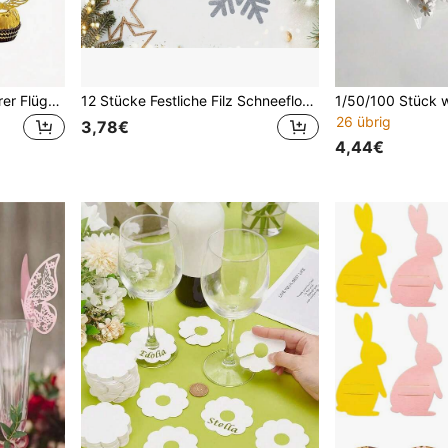
20 Stücke Goldene Zauberer Flügel (mit Klebepunkten) Papier Dekorationen, elegantes Glitzer Papier Federn Design, geeignet für Weihnachtsbaum Dekoration, Geburtstagsfeiern und Fantasy-Themen Veranstaltungen Verpackungszubehör
12 Stücke Festliche Filz Schneeflocken Besteckhalter - Polyester Nicht-Gewebe, Nur Handwäsche, ideal für Feiertags-Tischdekoration, Weihnachtsdekoration (6/12 Stücke)
26 übrig
3,78€
4,44€