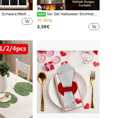
72 Zoll Halloween Tischdecke Gaze, geeignet für Halloween Heimdekoration und Gothic Hochzeitsbedarf
5er Set Halloween Strohhalm Deckel, Silikon Strohhalm Kappen, Eule, weißer Geist, Kürbis Laterne, Fledermaus, Zauberhut Strohhalm Abdeckungen, geeignet für 30oz und 40oz Glasbecher mit Griffen, staubdichte wiederverwendbare Strohhalm Spitzen Abdeckungen, perfekt für Halloween Geschenke. Heimdekoration, Halloween Geschenke.
NEW
30 übrig
3,58€