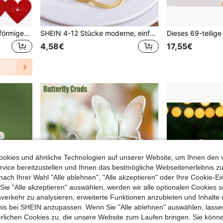
24/12/6 Stücke rotes herzförmiges Messer- und Gabelset, rote herzförmige Besteckunterlage, romantische Kerzenlicht-Dinner Tischdekorationen, Jahrestags-Dinner Tischdekorationen, Hochzeits-Atmosphäre Tischdekorationen, Hochzeitsartikel, geeignet für Valentinstag, Jahrestag, Hochzeit, Zuhause, Feiertagsparty, Tischdekorationen
SHEIN 4-12 Stücke moderne, einfache Serviettenringe aus Zinklegierung mit rundem Heiligenschein, für Geburtstag, Hochzeit, Thanksgiving, Weihnachten, Ostern, Bankette, Büfett Tisch elegante Dekoration
4,58€
17,55€
okies und ähnliche Technologien auf unserer Website, um Ihnen den 
vice bereitzustellen und Ihnen das bestmögliche Webseitenerlebnis zu
nach Ihrer Wahl "Alle ablehnen", "Alle akzeptieren" oder Ihre Cookie-Ei
e "Alle akzeptieren" auswählen, werden wir alle optionalen Cookies s
nverkehr zu analysieren, erweiterte Funktionen anzubieten und Inhalte
bnis bei SHEIN anzupassen. Wenn Sie "Alle ablehnen" auswählen, lassen
erlichen Cookies zu, die unsere Website zum Laufen bringen. Sie könne