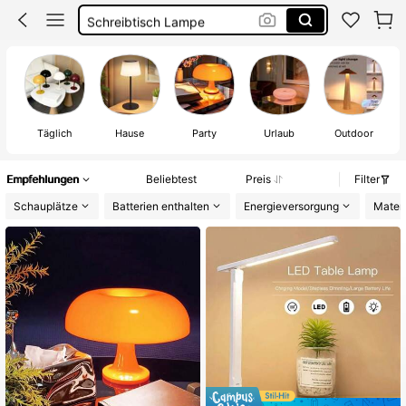
Schreibtisch Lampe
Tischlampe Kabellos
Lampe
Täglich
Hause
Party
Urlaub
Outdoor
Empfehlungen
Beliebtest
Preis
Filter
Schauplätze
Batterien enthalten
Energieversorgung
Materi