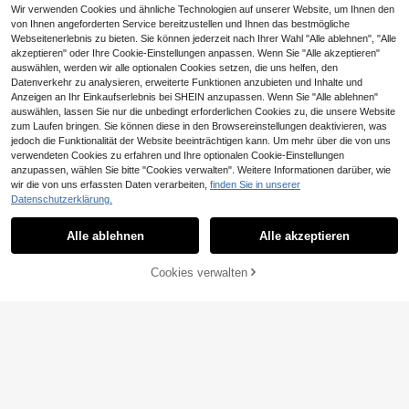
Wir verwenden Cookies und ähnliche Technologien auf unserer Website, um Ihnen den
von Ihnen angeforderten Service bereitzustellen und Ihnen das bestmögliche
Webseitenerlebnis zu bieten. Sie können jederzeit nach Ihrer Wahl "Alle ablehnen", "Alle
akzeptieren" oder Ihre Cookie-Einstellungen anpassen. Wenn Sie "Alle akzeptieren"
auswählen, werden wir alle optionalen Cookies setzen, die uns helfen, den
4
Datenverkehr zu analysieren, erweiterte Funktionen anzubieten und Inhalte und
Nalupatio
Anzeigen an Ihr Einkaufserlebnis bei SHEIN anzupassen. Wenn Sie "Alle ablehnen"
auswählen, lassen Sie nur die unbedingt erforderlichen Cookies zu, die unsere Website
Nalupatio Esszimmerstühle 2/4er S
zum Laufen bringen. Sie können diese in den Browsereinstellungen deaktivieren, was
et aus Teddyplüsch, moderner Polst
20 übrig
erstuhl mit Lendenstütze, stabile M
jedoch die Funktionalität der Website beeinträchtigen kann. Um mehr über die von uns
93
etallbeine, bequeme Küchenstühle f
Asofer
,28€
verwendeten Cookies zu erfahren und Ihre optionalen Cookie-Einstellungen
ür Esszimmer, Wohnzimmer oder Bü
anzupassen, wählen Sie bitte "Cookies verwalten". Weitere Informationen darüber, wie
Asofer Tisch-Stuhl-Set, minimalisti
4-5 Werktage
Gratisversand
ro
sches Bar-Tisch-Stuhl-Set, hoher
wir die von uns erfassten Daten verarbeiten,
finden Sie in unserer
111
,13€
Tisch-Stuhl-Satz, Esstisch-Stuhl-S
Datenschutzerklärung.
et, multifunktionales Ablagetisch-St
4-5 Werktage
uhl-Set
Alle ablehnen
Alle akzeptieren
ZUM WARENKORB
Cookies verwalten
JETZT EINKAUFEN
HINZUFÜGEN
3,60€ sparen
Tribesigns