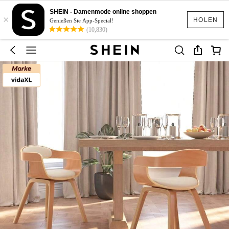
SHEIN - Damenmode online shoppen
×
HOLEN
Genießen Sie App-Special!
(10,830)