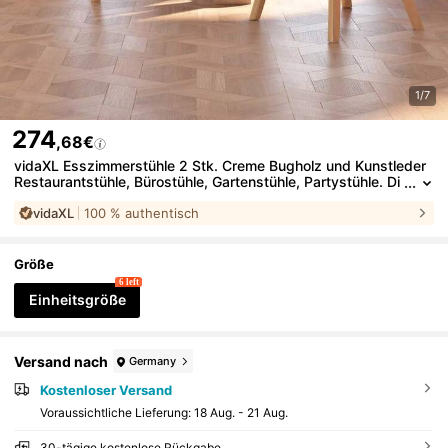
1/7
274
,68€
vidaXL Esszimmerstühle 2 Stk. Creme Bugholz und Kunstleder
Restaurantstühle, Bürostühle, Gartenstühle, Partystühle. Di
eses Produkt umfasst nur Stühle, ohne Tische. Ein klassisc
vidaXL
100 % authentisch
hes, hochwertiges Möbelstück.
Größe
6 left
Einheitsgröße
Versand nach
Germany
Kostenloser Versand
Voraussichtliche Lieferung:
18 Aug. - 21 Aug.
30-tägige kostenlose Rückgabe