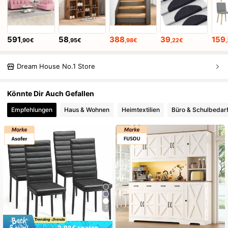
591
58
388
39
159
,90€
,95€
,98€
,22€
Dream House No.1 Store
Könnte Dir Auch Gefallen
Empfehlungen
Haus & Wohnen
Heimtextilien
Büro & Schulbedar
7
2,98€ sparen