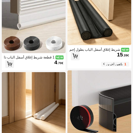
شريط إغلاق أسفل الباب بطول إجم
NEW
15
الي 86 سم، مصمم بهيكل إغلاق مزدوج. ه
.39€
1 قطعة شريط إغلاق أسفل الباب ذا
NEW
يكل ثنائي الطبقة يمنع تدفق الهواء والضو
4
تي اللصق من مادة PVC، 100 سم قابل ل
ضاء الخارجية، ويحد من تبدد الحرارة الداخ
.70€
1
بائعين آخرين
لقص، مانع تسرب الهواء والرياح والغبار و
لية ويقلل من نفقات التدفئة بشكل فعال.
الحشرات، شريط إغلاق الفجوات لتقليل ا
لضوضاء لأبواب الغرف والحمامات الداخلي
ة