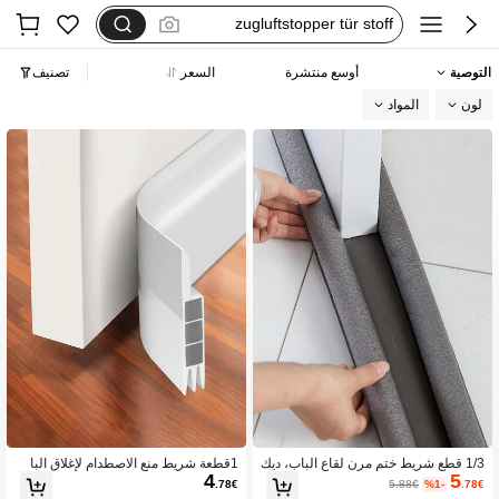
zugluftstopper tür stoff
motf
التوصية
أوسع منتشرة
السعر
تصنيف
فستان يخفي الكرش
لون
المواد
boudin de porte
1/3 قطع شريط ختم مرن لقاع الباب، ديك
1قطعة شريط منع الاصطدام لإغلاق البا
4
5
ور الغرفة، ديكور المنزل
ب, متطلبات العودة للمدرسة
.78€
5.88€
%1-
.78€