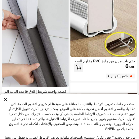
ختم باب مرن من مادة PVC مقاوم للصو
6
ت والرياح – ختم مقاوم للطقس للأبواب
.60€
والنوافذ الداخلية والخارجية؛ سهل التركي
ب، مادة بلاستيكية متينة؛ مثالي لسد الفج
4
بائعين آخرين
وة تحت الباب.
قطعة واحدة شريط إغلاق قاعدة الباب الم
4
رن، حاجز باب، مانع باب، لوازم عودة إلى
.48€
المدرسة
نستخدم ملفات تعريف الارتباط والتقنيات المماثلة على موقعنا الإلكتروني لتقديم الخدمة التي
تطلبها، وللسعي لتقديم أفضل تجربة ممكنة على الموقع. يمكنك "رفض الكل"، "قبول الكل"، أو
تعيين تفضيلات ملفات تعريف الارتباط الخاصة بك في أي وقت حسب اختيارك. من خلال تحديد
"قبول الكل"، سنقوم بتعيين جميع ملفات تعريف الارتباط الاختيارية، والتي تساعدنا في تحليل
الحركة المرورية، وتقديم وظائف محسّنة، وتخصيص المحتوى والإعلانات لتكملة تجربة التسوق
الخاصة بك مع SHEIN.
من خلال تحديد "رفض الكل"، ستسمح باستخدام ملفات تعريف الارتباط الضرورية فقط التي تجعل