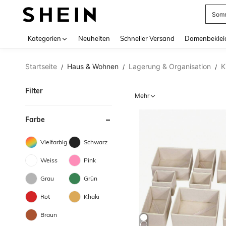
Somm
Use up 
Kategorien
Neuheiten
Schneller Versand
Damenbeklei
Startseite
Haus & Wohnen
Lagerung & Organisation
K
/
/
/
Filter
Mehr
Farbe
Vielfarbig
Schwarz
Weiss
Pink
Grau
Grün
Rot
Khaki
Braun