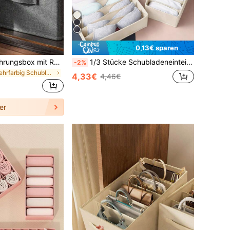
0,13€ sparen
1 Stück Aufbewahrungsbox mit Reißverschluss und Deckel, kratzfest, großes Fassungsvermögen, zusammenklappbar für Kleidung, Decken, Spielzeug, Bücher - tragbar, modisch für Frauen, unter dem Bett
1/3 Stücke Schubladeneinteilungen, faltbare Kleiderschrank Aufbewahrungskörbe und Stoffaufbewahrungsboxen, zum Aufbewahren von Kleidung, Unterwäsche, BHs, Krawatten, Accessoires, Socken
-2%
in Mehrfarbig Schubladen-Organizer
4,33€
4,46€
er