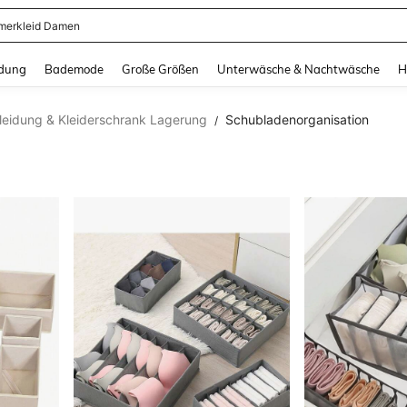
erkleid Damen
and down arrow keys to navigate search Zuletzt gesucht and Suche und Finde. Pr
dung
Bademode
Große Größen
Unterwäsche & Nachtwäsche
H
leidung & Kleiderschrank Lagerung
Schubladenorganisation
/