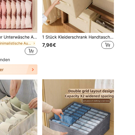
1 Stück Mehrgitter Unterwäsche Aufbewahrungsbox Dekorationen Festdekoration Zimmer Dekoration Zuhause Dekoration Schlafzimmer Dekoration, Organizer, Heimspeicher, für weiße T-Shirts Damen, schwarze Hosen Damen, Winterkleidung Damen, Kleid, Winterkleidung für Damen, elegante Damenkleider, weiße Bluse für Damen, langärmlig, weiße Jumpsuit für Damen, Frühjahrskleid für Damen, Frühjahrsoutfits für Damen, Frühling, Frühlingskleidung, minimalistisch, Sommertop Aufbewahrung
1 Stück Kleiderschrank Handtaschen Organizer, Stoff Aufbewahrungsbox mit Fächern für den Schrank, große Kapazität Handtaschen Trenner mit Griff, faltbare Handtaschen Aufbewahrungsbox für Schlafzimmer Organisation, Schlafzimmer Dekoration, Schulanfang
in Minimalistische Aufbewahrungsideen für Zuhause
7,96€
unden
er