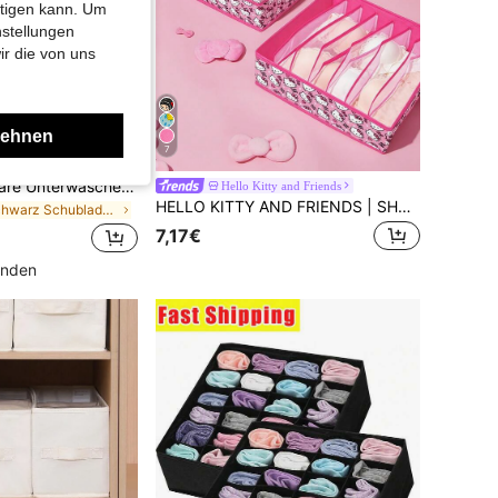
htigen kann. Um
nstellungen
ir die von uns
lehnen
7
0,02€ sparen
1/3/5 Stück faltbare Unterwäsche Aufbewahrungsbox, BH Organizer Schubladeneinteilung, Schrank Wäsche Aufbewahrungsbehälter
Hello Kitty and Friends
HELLO KITTY AND FRIENDS | SHEIN Cartoon Katzenmuster Stoff Schubladen Organizer Set, Mehrgrößige Kleiderschrank Aufbewahrungsboxen mit Trennwänden, Faltbare Unterwäsche & Socken Organizer für Kleiderschrank & Kommode, Süßes Rosa Design
in Schwarz Schubladen-Organizer
7,17€
unden