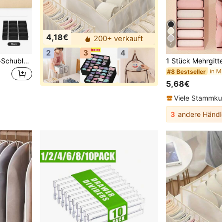
4,18€
200+ verkauft
7
2
3
4
1-12 Stücke faltbare Stoff-Schubladenorganizer mit Trennfächern, Unterwäsche-BH-Socken-Krawatten-Aufbewahrungsbox, Kleiderschrank-Garderobe-Waschtisch-Trennfach-Korb, platzsparende Kleideraufbewahrung für Schlafzimmer und Wohnheim, Unterwäsche-Kosmetik-Haushaltsaufbewahrungs-Essentials, Schlafzimmer-Raumdekoration, Schulanfang
#8 Bestseller
5,68€
Viele Stammk
3
andere Händl