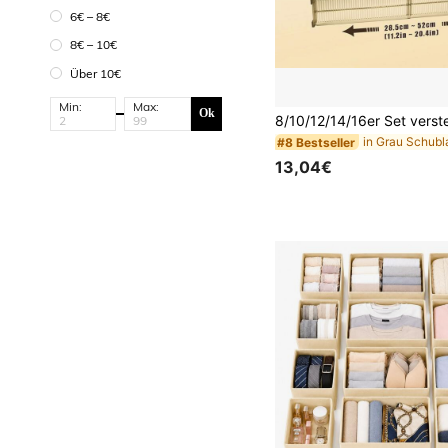
6€ – 8€
8€ – 10€
Über 10€
Min:
Max:
Ok
#8 Bestseller
13,04€