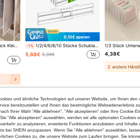
0,10€ sparen
in Weiß Schubladen-Organizer
10 Stücke /5 Stücke /1 Stück Kleiderschutz, moderne halbtransparente staubdichte Abdeckung, verstärkter Reißverschluss Anzugehülle, wasserdichte Kleidungsabdeckung, Hochzeitskleid Schutz, Schulsachen
1/2/4/6/8/10 Stücke Schubladenteiler Aufbewahrungsbox, verstellbarer Kleiderschubladenteiler, erweiterbare Küchenschubladen Aufbewahrungsbox, verstellbarer Teiler für Schlafzimmer, Badezimmer, Schminktisch, Kleiderschrank, Kleidung, Büro, Küchenaufbewahrung, robust und langanhaltend. Schlüsselwörter: Schlafzimmer, Aufbewahrungsbox, Heimaufbewahrung, weißes T-Shirt, schwarze Hose, Damen Winterkleidung, Kleid, Damen Winterkleidung, elegantes Damenkleid, weißes Hemd, Langarm, weißer Jumpsuit, Frühlingskleid, Frühlingsset, Frühling, Frühlingskleidung, minimalistischer Stil, Sommer Top
-1%
in Weiß Schubladen-Organizer
in Weiß Schubladen-Organizer
4,38€
5,88€
5,98€
in Weiß Schubladen-Organizer
2
andere Händl
okies und ähnliche Technologien auf unserer Website, um Ihnen den 
vice bereitzustellen und Ihnen das bestmögliche Webseitenerlebnis zu
nach Ihrer Wahl "Alle ablehnen", "Alle akzeptieren" oder Ihre Cookie-Ei
e "Alle akzeptieren" auswählen, werden wir alle optionalen Cookies s
nverkehr zu analysieren, erweiterte Funktionen anzubieten und Inhalte
bnis bei SHEIN anzupassen. Wenn Sie "Alle ablehnen" auswählen, lassen
erlichen Cookies zu, die unsere Website zum Laufen bringen. Sie könne