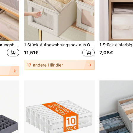
1/2 Stücke Stoff Aufbewahrungsbox mit transparentem Fenster aus Leinen, Kleiderschrank Organizer Schlafzimmer, Organizer, Haushaltsaufbewahrung, für weiße T-Shirts für Frauen, schwarze Hosen für Frauen, Damen Winterkleidung, Kleider, Winterkleidung für Damen, elegante Damenkleider, weiße Hemden für Damen, Langarm, weißer Jumpsuit für Frauen, Frühlingskleider für Frauen, Frühlingsoutfits für Frauen, Frühling, Frühlingskleidung, minimalistisch, Sommer Tops Aufbewahrung, Einweihungsgeschenk
1 Stück Aufbewahrungsbox aus Oxfordstoff mit Sichtfenster, Kleiderschrank-Organizer staubdicht für Zuhause/Schlafzimmer, Große Größe, geeignet für den Balkon
11,51€
7,08€
17
andere Händler