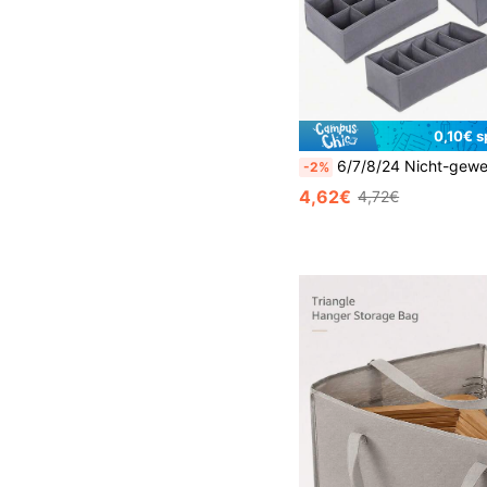
0,10€ s
6/7/8/24 Nicht-gewebte Stoff Schublade Aufbewahrungsfächer, faltbare Kleiderschrank Aufbewahrungskörbe und Stoffaufbewahrungsboxen werden zum Aufbewahren von Kleidung, 
-2%
4,62€
4,72€