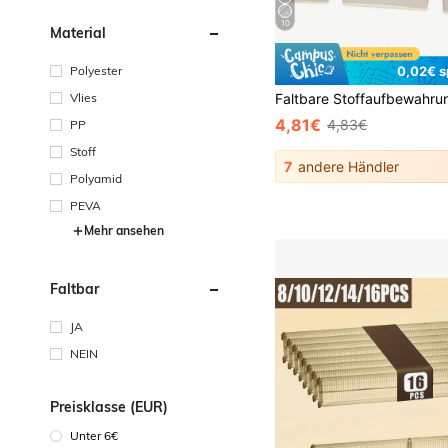
10
Material
Polyester
0,02€ s
Vlies
4,81€
4,83€
PP
Stoff
7
andere Händler
Polyamid
PEVA
Mehr ansehen
Faltbar
JA
NEIN
Preisklasse (EUR)
Unter 6€