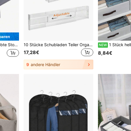
paren
Socken, Unterwäsche, BHs, Krawatten und Accessoires verwendet
10 Stücke Schubladen Teiler Organizer, einstellbare Kleiderschublade Teiler, erweiterbare Küchen Schubladenorganizer, einstellbare Trennwände für Schlafzimmer, Badezimmer, Ankleideraum, Kleiderschrank, Kleidung, Büro, Küche Lagerung, fest und sicher fixierter Schlafzimmer, Organizer, Organizer, Heim Lagerung
1 Stück hellgraue Stoff-Kleiderschrankschublade, Kleider- und Hosenfach Aufbewahrungsbox kann zum Aufbewa
NEW
17,28€
8,84€
9
andere Händler