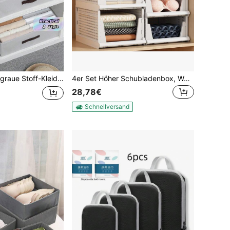
hren und Organisieren von Unterwäsche, Hosen, Krawatten, Organizer, Heimaufbewahrung, weißes T-Shirt Damen, schwarze Hose Damen, Damen Winterkleidung, Kleid,
4er Set Höher Schubladenbox, Weiß Stapelbare Kleiderschrank Organizer, Faltbaren Regal Aufbewahrungsbox, Stapelbaren Schrank Schubladen, Plastik Lagerkiste
28,78€
Schnellversand