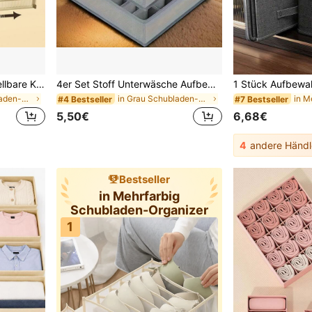
8/10/12/14/16er Set verstellbare Kunststoff-Schubladentrenner: Ausdehnbares Gitter zur Organisation von Kleidung, Socken und anderen Artikeln in Haushalts-Aufbewahrungsschränken
4er Set Stoff Unterwäsche Aufbewahrungsboxen, ohne Deckel, unterteilte Fächer Aufbewahrungsbox für Schals, Socken, BHs, Heimorganisation, Schlafzimmer Dekoration, Schulanfang
in Grau Schubladen-Organizer
in Grau Schubladen-Organizer
#4 Bestseller
#7 Bestseller
5,50€
6,68€
4
andere Händl
Bestseller
in Mehrfarbig
Schubladen-Organizer
1