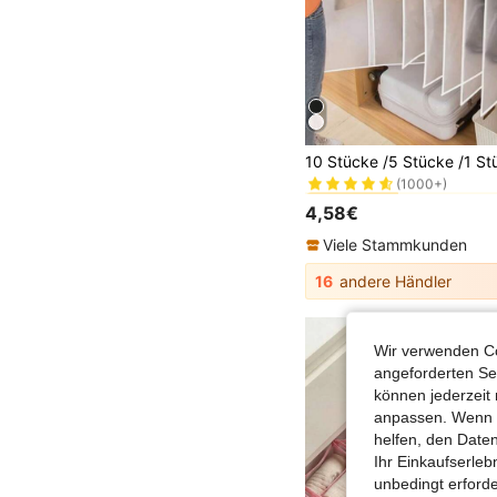
#2 Bestseller
(1000+)
#2 Bestseller
#2 Bestseller
(1000+)
(1000+)
4,58€
#2 Bestseller
(1000+)
Viele Stammkunden
16
andere Händler
Wir verwenden Co
angeforderten Ser
können jederzeit 
anpassen. Wenn Si
helfen, den Date
Ihr Einkaufserle
unbedingt erford