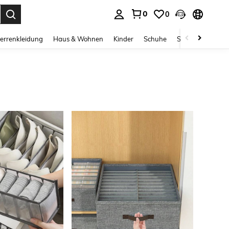
0
0
ess Enter to select.
errenkleidung
Haus & Wohnen
Kinder
Schuhe
Schmuck & Acces