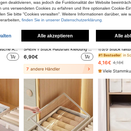
gen deaktivieren, was jedoch die Funktionalität der Website beeinträc
n uns verwendeten Cookies zu erfahren und Ihre optionalen Cookie-Ei
n Sie bitte "Cookies verwalten". Weitere Informationen darüber, wie w
verarbeiten,
finden Sie in unserer Datenschutzerklärung.
alten
Alle akzeptieren
Alle ab
3er Set rosa Mesh Unterwäsche Aufbewahrungsbox, faltbarer Schubladenorganizer, geeignet für BHs, Socken, Unterwäsche, Schlafzimmer, Wohnheim, Kleiderschrank Aufbewahrung, Schlafzimmer Dekoration, Schulanfang
SHEIN 1 Stück Haushalt Kleidung Organizer und Aufbewahrungsregal ohne Nägel, mehrstöckiges Regal für Schrank, platzsparende Aufbewahrung, Kleiderorganizer, geeignet für Badezimmer, Küche, Zimmer, Schlafzimmerschrank und Garderobe.
#1 Bestseller
6,90€
4,16€
4,18€
7
andere Händler
Viele Stammk