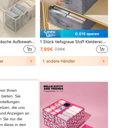
0,01€ sparen
1/3 Stück Unterwäsche Aufbewahrungsbox mit Schubladen und Fächern, Haushalts-Kleiderschrank Aufbewahrungstasche für Kleidung und Socken, aus Mesh-Gewebe für die Dekoration, geeignet für Kleider, Hosen, Schuhe, Jeans, Stiefel, Röcke, Schlafzimmer, Aufbewahrungstasche, Heimorganisation
1 Stück tiefsgraue Stoff Kleiderschrank Schublade Aufbewahrungsbox, Kleidung & Hosen Trennfach Organizer Box, geeignet zum Aufbewahren und Organisieren von Unterwäsche, Hosen, Krawatten, geschichteter Schubladentyp Sortierkorb
7,95€
7,96€
er
1
andere Händler
von Ihnen
 bieten. Sie
nstellungen
etzen, die uns
 und Anzeigen an
 Sie nur die
n diese in den