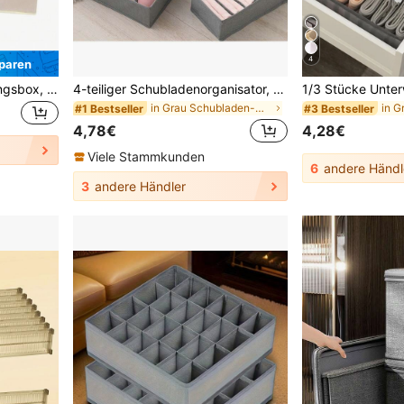
4
paren
Faltbare Stoffaufbewahrungsbox, Stoffschubladenorganizer, Kleiderschrank-Organizer für Garderobe, Mehrzweck-Aufbewahrungsbox mit Trennwand für Kleidung, Accessoires, Schlafzimmer-Organisation, Wohndekor-Aufbewahrungslösung
4-teiliger Schubladenorganisator, faltbarer Kleiderschrank Aufbewahrungsorganisator mit Korb und Stofforganizer-Box, zum Aufbewahren von Kleidung, Unterwäsche, BHs, Krawatten, Accessoires, Socken
in Grau Schubladen-Organizer
#1 Bestseller
#3 Bestseller
4,78€
4,28€
Viele Stammkunden
6
andere Händl
3
andere Händler