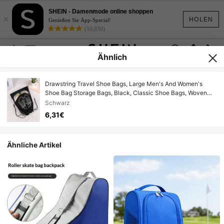
SHEIN - Damenmode online shoppen
×
HOLEN
Genießen Sie App-Special!
(10,830)
Ähnlich
Drawstring Travel Shoe Bags, Large Men's And Women's
Shoe Bag Storage Bags, Black, Classic Shoe Bags, Woven
Shoes, Storage Bags, Travel Drawstring Shoe Bags,
Schwarz
Transparent Clothing Sorting Drawstring Pockets
6,31€
Ähnliche Artikel