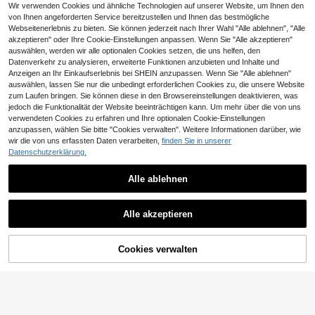
Wir verwenden Cookies und ähnliche Technologien auf unserer Website, um Ihnen den
von Ihnen angeforderten Service bereitzustellen und Ihnen das bestmögliche
Webseitenerlebnis zu bieten. Sie können jederzeit nach Ihrer Wahl "Alle ablehnen", "Alle
akzeptieren" oder Ihre Cookie-Einstellungen anpassen. Wenn Sie "Alle akzeptieren"
auswählen, werden wir alle optionalen Cookies setzen, die uns helfen, den
Datenverkehr zu analysieren, erweiterte Funktionen anzubieten und Inhalte und
1 Stück Schuhbeutel zum Reisen, f
Anzeigen an Ihr Einkaufserlebnis bei SHEIN anzupassen. Wenn Sie "Alle ablehnen"
altbarer Schuhaufbewahrungsbeut
2 übrig
auswählen, lassen Sie nur die unbedingt erforderlichen Cookies zu, die unsere Website
el, Reißverschluss Schuhbeutel, uni
3
zum Laufen bringen. Sie können diese in den Browsereinstellungen deaktivieren, was
sex Stiefel Tasche Schuhbox Schu
,28€
haufbewahrungsbox, Reise Urlaub
jedoch die Funktionalität der Website beeinträchtigen kann. Um mehr über die von uns
Kreuzfahrt Sommerurlaub Uni Stud
verwendeten Cookies zu erfahren und Ihre optionalen Cookie-Einstellungen
entenwohnheim Schule Geschäftsr
anzupassen, wählen Sie bitte "Cookies verwalten". Weitere Informationen darüber, wie
eise Reiseaccessoires, Turnschuh
wir die von uns erfassten Daten verarbeiten,
finden Sie in unserer
EVA wasserdichte Fronttasche für E
Aufbewahrungstasche, Bürogesch
lektroroller, Faltrad, Hoverboard, Zu
Datenschutzerklärung.
#2 Bestseller
in Schwarz Fahrradtaschen
äftsreise Koffer Organisationsartike
behör, passt auf die erste Tasche
l, Zuhause Schuh Staubaufbewahr
10
,44€
ungstasche, geeignet für Studente
Alle ablehnen
n, Büromitarbeiter, Reisebegeistert
Faltbare Reise-Schuhaufbewahrun
e, Fitnessenthusiasten
Ähnliche vorrätige Artikel anzeigen
gstasche und universelle Stiefeltas
3
Valentino Bags
,28€
Alle akzeptieren
che mit Reißverschluss - geeignet
Valentino Bags Outdoor Sports Bag
Sorry, dieses Produkt ist ausverkauft.
zum Organisieren während des Url
s Lightweight Adjustable Strap Mult
24 übrig
aubs und der Einschulung, im Fitne
i-Pocket Casual Outdoor School Bl
ssstudio.
36
Cookies verwalten
AUSVERKAUFT
ack VBS8ZV15-SUNSHINE-BLK
,70€