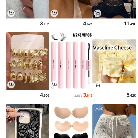
3
4
11
.15€
.62€
.49€
4
3
5
.60€
.64€
.62€
3.65€