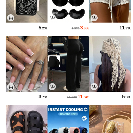
5
3
11
.23€
.55€
.99€
3.57€
3
11
5
.73€
.84€
.98€
11.87€