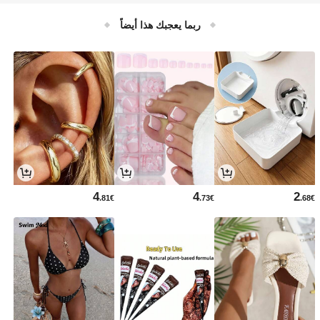
لإطارات والمطبوعات
ربما يعجبك هذا أيضاً
4
4
2
.81€
.73€
.68€