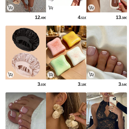
12
4
13
.49€
.51€
.38€
3
3
3
.03€
.18€
.54€