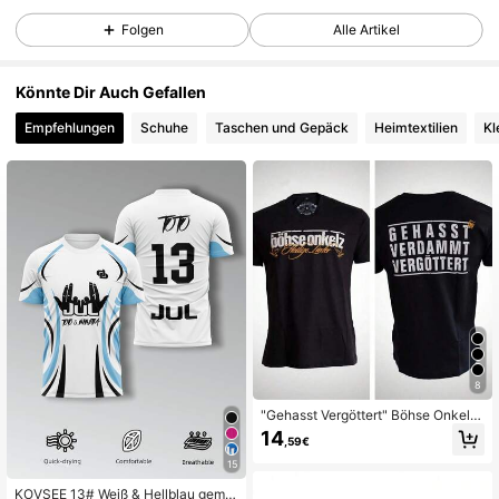
Folgen
Alle Artikel
Könnte Dir Auch Gefallen
Empfehlungen
Schuhe
Taschen und Gepäck
Heimtextilien
Kl
8
"Gehasst Vergöttert" Böhse Onkelz
Tribute Cotton T-Shirt, Loose Fit for
14
,59€
Rock Music Fashion Women And M
en T-shirts
15
KOVSEE 13# Weiß & Hellblau gemu