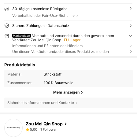
30-tägige kostenlose Rückgabe
Vorbehaltlich der Fair-Use-Richtlinie
Sichere Zahlungen · Datenschutz
Verkauft und versendet durch den gewerblichen
Marketplace
Verkäufer: Zou Mei Qin Shop
EU-Lager
Informationen und Pflichten des Händlers
Um diesen Verkäufer und/oder dieses Produkt zu melden
Produktdetails
Material:
Strickstoff
Zusammensetzung:
100% Baumwolle
Mehr anzeigen
Sicherheitsinformationen und Kontakte
Zou Mei Qin Shop
1 Follower
5,00
t***6
ist
Vor 1 Tag
gefolgt
1 Follower
5,00