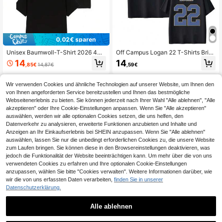
0,02€ sparen
Unisex Baumwoll-T-Shirt 2026 44
Off Campus Logan 22 T-Shirts Briar
Label Group, Hip-Hop-Stil, Streetw
University Hockey T-Shirt Herren D
14
14
,85€
14,87€
,59€
ear, Kurzarm, Rundhalsausschnitt, b
amen Kleidung Mode Baumwolle K
edruckt, lässig, atmungsaktiv, modi
urzarm T-Shirts Streetwear
sch, für Erwachsene.
Wir verwenden Cookies und ähnliche Technologien auf unserer Website, um Ihnen den
von Ihnen angeforderten Service bereitzustellen und Ihnen das bestmögliche
Webseitenerlebnis zu bieten. Sie können jederzeit nach Ihrer Wahl "Alle ablehnen", "Alle
akzeptieren" oder Ihre Cookie-Einstellungen anpassen. Wenn Sie "Alle akzeptieren"
auswählen, werden wir alle optionalen Cookies setzen, die uns helfen, den
Datenverkehr zu analysieren, erweiterte Funktionen anzubieten und Inhalte und
Anzeigen an Ihr Einkaufserlebnis bei SHEIN anzupassen. Wenn Sie "Alle ablehnen"
auswählen, lassen Sie nur die unbedingt erforderlichen Cookies zu, die unsere Website
zum Laufen bringen. Sie können diese in den Browsereinstellungen deaktivieren, was
jedoch die Funktionalität der Website beeinträchtigen kann. Um mehr über die von uns
verwendeten Cookies zu erfahren und Ihre optionalen Cookie-Einstellungen
anzupassen, wählen Sie bitte "Cookies verwalten". Weitere Informationen darüber, wie
wir die von uns erfassten Daten verarbeiten,
finden Sie in unserer
Datenschutzerklärung.
Hot Classic Letters Print Oversized
Bloodborne Washed Graphic Tee -
Y2K T Shirts Short Sleeve T-shirt C
Vintage Baumwoll--Shirt für Spielef
13
15
,41€
,54€
asual Crewneck T Shirts Streetwea
ans
Alle ablehnen
r Unisex